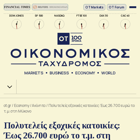
ΟΤ Markets
OT Forum
DOW JONES
SP 500
NASDAQ
FTSE 100
DAX 30
CAC 40
MARKETS
BUSINESS
ECONOMY
WORLD
Χ.Α.
ot.gr
/
Economy
/
Ακίνητα
/
Πολυτελείς εξοχικές κατοικίες: Έως 26.700 ευρώ το
τ.μ. στη Μύκονο
Πολυτελείς εξοχικές κατοικίες:
Έως 26.700 ευρώ το τ.μ. στη