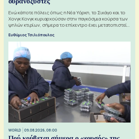
ουρανοξύστες
Ενώ κάποτε πόλεις όπως η Νέα Υόρκη, το Σικάγο και το
Χονγκ Κονγκ κυριαρχούσαν στην παγκόσμια κούρσα των
ψηλών κτιρίων, σήμερα το επίκεντρο έχει μετατοπιστεί
προς την Ασία
Ευθύμιος Τσιλιόπουλος
WORLD
09.08.2026, 08:00
Πού κρύβεται σήμερα ο «χρυσός» της