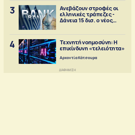
3
Ανεβάζουν στροφές οι
ελληνικές τράπεζες -
Δάνεια 15 δισ. ο νέος
στόχος
4
Τεχνητή νοημοσύνη: Η
επικίνδυνη «τελειότητα»
Αρχοντία Κάτσουρα