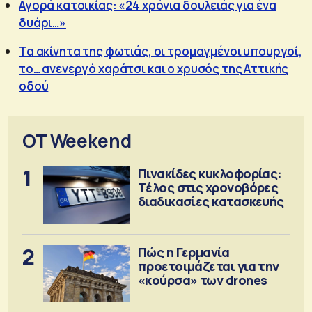
Αγορά κατοικίας: «24 χρόνια δουλειάς για ένα
δυάρι…»
Τα ακίνητα της φωτιάς, οι τρομαγμένοι υπουργοί,
το… ανενεργό χαράτσι και ο χρυσός της Αττικής
οδού
OT Weekend
1
Πινακίδες κυκλοφορίας:
Τέλος στις χρονοβόρες
διαδικασίες κατασκευής
2
Πώς η Γερμανία
προετοιμάζεται για την
«κούρσα» των drones