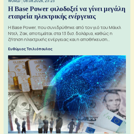
WORLD
08.08.2026, 23:23
Η Base Power φιλοδοξεί να γίνει μεγάλη
εταιρεία ηλεκτρικής ενέργειας
Η Base Power, που συνιδρύθηκε από τον γιό του Μάικλ
Ντελ, Ζακ, αποτιμάται στα 13 δισ. δολάρια, καθώς η
ζήτηση ηλεκτρικής ενέργειας και η αποθήκευση
μπαταριών αυξάνονται
Ευθύμιος Τσιλιόπουλος