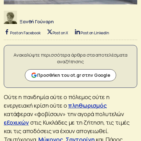
Ξανθή Γούναρη
Post on Facebook
Post on X
Post on LinkedIn
Ανακαλύψτε περισσότερα άρθρα στα αποτελέσματα
αναζήτησης
Προσθήκη του ot.gr στην Google
Ούτε η πανδημία ούτε ο πόλεμος ούτε η
ενεργειακή κρίση ούτε ο
πληθωρισμός
κατάφεραν «φοβίσουν» την αγορά πολυτελών
εξοχικών
στις Κυκλάδες με τη ζήτηση, τις τιμές
και τις αποδόσεις να έχουν απογειωθεί.
Ταυτόχρονα,
Μύκονος
,
Σαντορίνη
και Πάρος