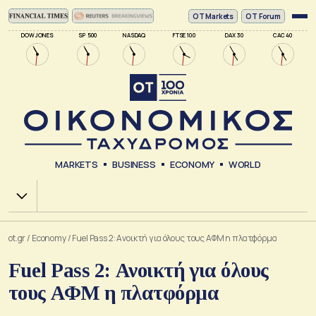
ΟΤ Markets
OT Forum
DOW JONES
SP 500
NASDAQ
FTSE 100
DAX 30
CAC 40
MARKETS
BUSINESS
ECONOMY
WORLD
Χ.Α.
ot.gr
/
Economy
/
Fuel Pass 2: Ανοικτή για όλους τους ΑΦΜ η πλατφόρμα
Fuel Pass 2: Ανοικτή για όλους
τους ΑΦΜ η πλατφόρμα