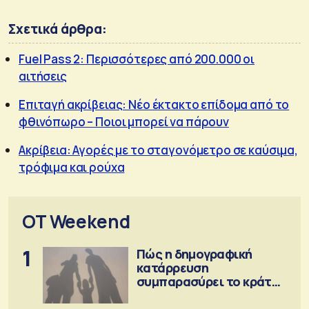
Σχετικά άρθρα:
Fuel Pass 2: Περισσότερες από 200.000 οι
αιτήσεις
Επιταγή ακρίβειας: Νέο έκτακτο επίδομα από το
φθινόπωρο – Ποιοι μπορεί να πάρουν
Ακρίβεια: Αγορές με το σταγονόμετρο σε καύσιμα,
τρόφιμα και ρούχα
OT Weekend
1
Πώς η δημογραφική
κατάρρευση
συμπαρασύρει το κράτος
πρόνοιας