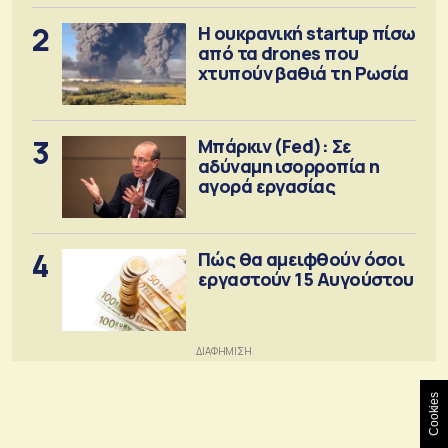
2
Η ουκρανική startup πίσω
από τα drones που
χτυπούν βαθιά τη Ρωσία
3
Μπάρκιν (Fed): Σε
αδύναμη ισορροπία η
αγορά εργασίας
4
Πώς θα αμειφθούν όσοι
εργαστούν 15 Αυγούστου
Cookies