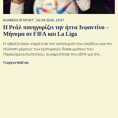
BUSINESS OF SPORT
02.08.2026, 23:57
Η Ρεάλ πανηγυρίζει την ήττα Ινφαντίνο –
Μήνυμα σε FIFA και La Liga
Η «βασίλισσα» χαιρέτισε την απόσυρση του σχεδίου για την
πώληση μέρους των εμπορικών δικαιωμάτων του
Παγκοσμίου Κυπέλλου, ευχαρίστησε την UEFA για την
αντίστασή της και συνέδεσε την υπόθεση με τη δική της
Γιώργος Μαζιάς
πολυετή σύγκρουση για τη συμφωνία της La Liga με το
επενδυτικό ταμείο CVC.