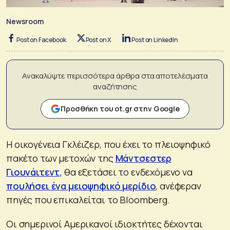
Newsroom
Post on Facebook
Post on X
Post on LinkedIn
Ανακαλύψτε περισσότερα άρθρα στα αποτελέσματα
αναζήτησης
Προσθήκη του ot.gr στην Google
Η οικογένεια Γκλέιζερ, που έχει το πλειοψηφικό
πακέτο των μετοχών της
Μάντσεστερ
Γιουνάιτεντ,
θα εξετάσει το ενδεχόμενο να
πουλήσει ένα μειοψηφικό μερίδιο
, ανέφεραν
πηγές που επικαλείται το Bloomberg.
Οι σημερινοί Αμερικανοί ιδιοκτήτες δέχονται