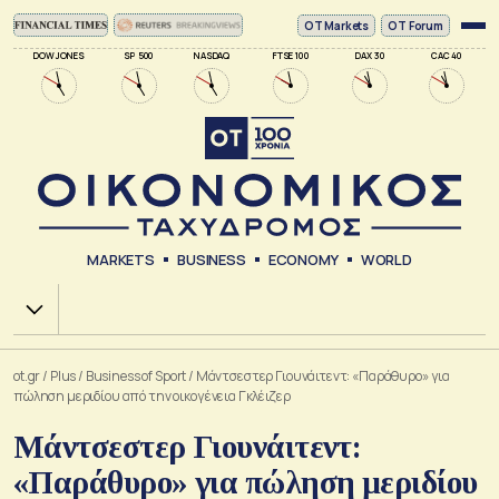
ΟΤ Markets
OT Forum
DOW JONES
SP 500
NASDAQ
FTSE 100
DAX 30
CAC 40
MARKETS
BUSINESS
ECONOMY
WORLD
Χ.Α.
ot.gr
/
Plus
/
Business of Sport
/
Μάντσεστερ Γιουνάιτεντ: «Παράθυρο» για
πώληση μεριδίου από την οικογένεια Γκλέιζερ
Μάντσεστερ Γιουνάιτεντ:
«Παράθυρο» για πώληση μεριδίου