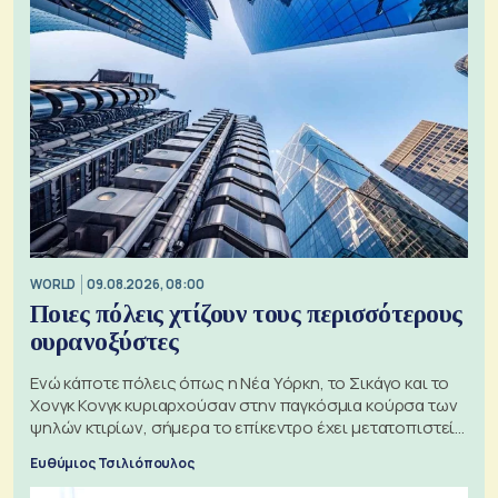
WORLD
09.08.2026, 08:00
Ποιες πόλεις χτίζουν τους περισσότερους
ουρανοξύστες
Ενώ κάποτε πόλεις όπως η Νέα Υόρκη, το Σικάγο και το
Χονγκ Κονγκ κυριαρχούσαν στην παγκόσμια κούρσα των
ψηλών κτιρίων, σήμερα το επίκεντρο έχει μετατοπιστεί
προς την Ασία
Ευθύμιος Τσιλιόπουλος