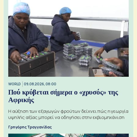
WORLD
09.08.2026, 08:00
Πού κρύβεται σήμερα ο «χρυσός» της
Αφρικής
Η αύξηση των εξαγωγών φρούτων δείχνει πώς η γεωργία
υψηλής αξίας μπορεί να οδηγήσει στην εκβιομηχάνιση
Γρηγόρης Τραγγανίδας