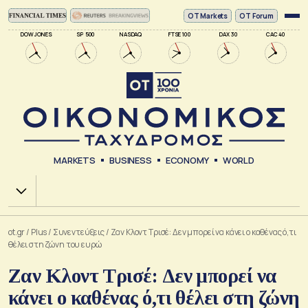
ΟΤ Markets
OT Forum
DOW JONES
SP 500
NASDAQ
FTSE 100
DAX 30
CAC 40
MARKETS
BUSINESS
ECONOMY
WORLD
Χ.Α.
ot.gr
/
Plus
/
Συνεντεύξεις
/
Ζαν Κλοντ Τρισέ: Δεν μπορεί να κάνει ο καθένας ό,τι
θέλει στη ζώνη του ευρώ
Ζαν Κλοντ Τρισέ: Δεν μπορεί να
κάνει ο καθένας ό,τι θέλει στη ζώνη