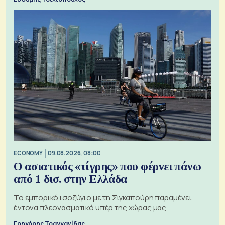
ECONOMY
09.08.2026, 08:00
Ο ασιατικός «τίγρης» που φέρνει πάνω
από 1 δισ. στην Ελλάδα
Το εμπορικό ισοζύγιο με τη Σιγκαπούρη παραμένει
έντονα πλεονασματικό υπέρ της χώρας μας
Γρηγόρης Τραγγανίδας