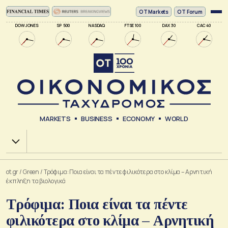
ΟΤ Markets
OT Forum
DOW JONES
SP 500
NASDAQ
FTSE 100
DAX 30
CAC 40
MARKETS
BUSINESS
ECONOMY
WORLD
Χ.Α.
ot.gr
/
Green
/
Τρόφιμα: Ποια είναι τα πέντε φιλικότερα στο κλίμα – Αρνητική
έκπληξη τα βιολογικά
Τρόφιμα: Ποια είναι τα πέντε
φιλικότερα στο κλίμα – Αρνητική