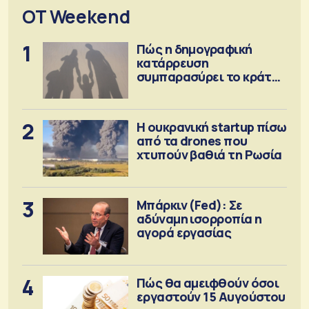
OT Weekend
1
Πώς η δημογραφική
κατάρρευση
συμπαρασύρει το κράτος
πρόνοιας
2
Η ουκρανική startup πίσω
από τα drones που
χτυπούν βαθιά τη Ρωσία
3
Μπάρκιν (Fed): Σε
αδύναμη ισορροπία η
αγορά εργασίας
4
Πώς θα αμειφθούν όσοι
εργαστούν 15 Αυγούστου