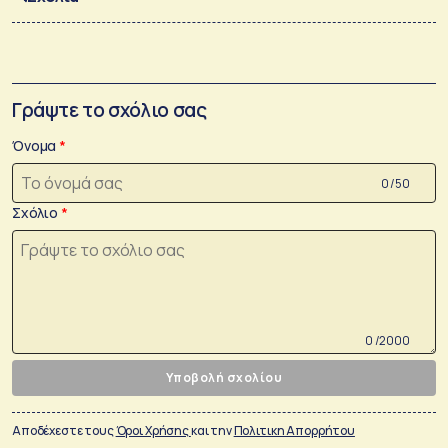
Γράψτε το σχόλιο σας
Όνομα
0 /50
Σχόλιο
0 /2000
Υποβολή σχολίου
Αποδέχεστε τους
Όροι Χρήσης
και την
Πολιτικη Απορρήτου