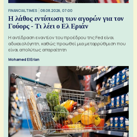
FINANCIAL TIMES
08.08.2026, 07:00
Η λάθος εντύπωση των αγορών για τον
Γούορς - Τι λέει ο Ελ Εριάν
Η αντίδραση εναντίον του προέδρου της Fed είναι
αδικαιολόγητη, καθώς προωθεί μια μεταρρύθμιση που
είναι απολύτως απαραίτητη
Mohamed El Erian