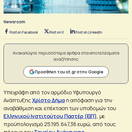
Newsroom
Post on Facebook
Post on X
Post on LinkedIn
Ανακαλύψτε περισσότερα άρθρα στα αποτελέσματα
αναζήτησης
Προσθήκη του ot.gr στην Google
Υπεγράφη από τον αρμόδιο Υφυπουργό
Ανάπτυξης
Χρίστο Δήμα
η απόφαση για την
αναβάθμιση και επέκταση των υποδομών του
Ελληνικού Ινστιτούτου Παστέρ (ΕΙΠ)
, με
προϋπολογισμό 25.195.647,36 ευρώ, από τους
πόρους του
Ταμείου Ανάκαμψης
.