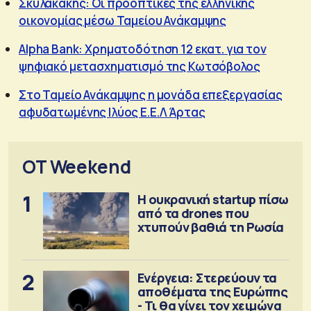
Σκυλακάκης: Οι προοπτικές της ελληνικής
οικονομίας μέσω Ταμείου Ανάκαμψης
Alpha Bank: Χρηματοδότηση 12 εκατ. για τον
ψηφιακό μετασχηματισμό της Κωτσόβολος
Στο Ταμείο Ανάκαμψης η μονάδα επεξεργασίας
αφυδατωμένης Ιλύος Ε.Ε.Λ Άρτας
OT Weekend
1
Η ουκρανική startup πίσω
από τα drones που
χτυπούν βαθιά τη Ρωσία
2
Ενέργεια: Στερεύουν τα
αποθέματα της Ευρώπης
- Τι θα γίνει τον χειμώνα