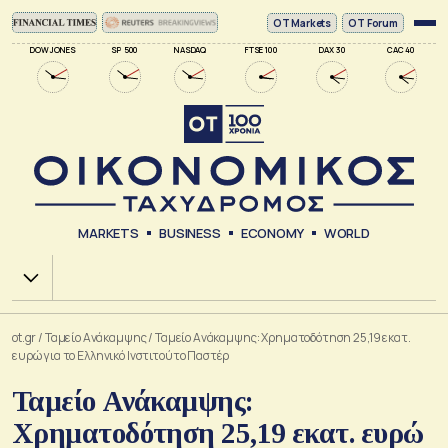
ΟΤ Markets
OT Forum
DOW JONES
SP 500
NASDAQ
FTSE 100
DAX 30
CAC 40
MARKETS
BUSINESS
ECONOMY
WORLD
Χ.Α.
ot.gr
/
Ταμείο Ανάκαμψης
/
Ταμείο Ανάκαμψης: Χρηματοδότηση 25,19 εκατ.
ευρώ για το Ελληνικό Ινστιτούτο Παστέρ
Ταμείο Ανάκαμψης:
Χρηματοδότηση 25,19 εκατ. ευρώ