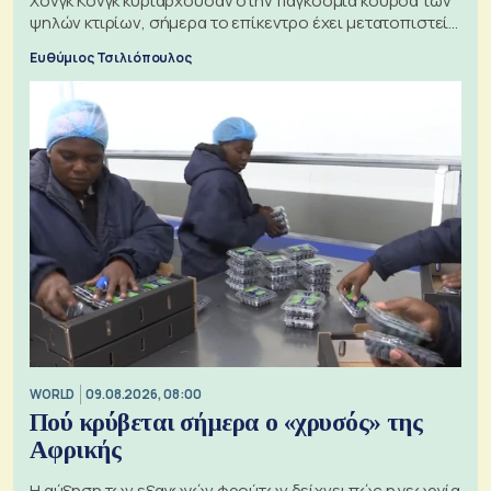
Χονγκ Κονγκ κυριαρχούσαν στην παγκόσμια κούρσα των
ψηλών κτιρίων, σήμερα το επίκεντρο έχει μετατοπιστεί
προς την Ασία
Ευθύμιος Τσιλιόπουλος
WORLD
09.08.2026, 08:00
Πού κρύβεται σήμερα ο «χρυσός» της
Αφρικής
Η αύξηση των εξαγωγών φρούτων δείχνει πώς η γεωργία