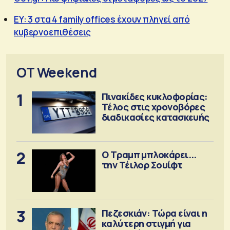
ΕY: 3 στα 4 family offices έχουν πληγεί από
κυβερνοεπιθέσεις
OT Weekend
1
Πινακίδες κυκλοφορίας:
Τέλος στις χρονοβόρες
διαδικασίες κατασκευής
2
Ο Τραμπ μπλοκάρει...
την Τέιλορ Σουίφτ
3
Πεζεσκιάν: Τώρα είναι η
καλύτερη στιγμή για