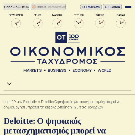
ΟΤ Markets
OT Forum
DOW JONES
SP 500
NASDAQ
FTSE 100
DAX 30
CAC 40
MARKETS
BUSINESS
ECONOMY
WORLD
Χ.Α.
ot.gr
/
Plus
/
Executive
/
Deloitte: O ψηφιακός μετασχηματισμός μπορεί να
δημιουργήσει πρόσθετη κεφαλαιοποίηση 1,25 τρισ. δολαρίων
Deloitte: O ψηφιακός
μετασχηματισμός μπορεί να