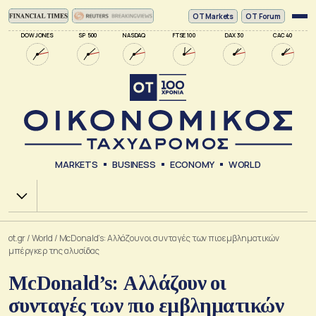
ΟΤ Markets
OT Forum
DOW JONES
SP 500
NASDAQ
FTSE 100
DAX 30
CAC 40
MARKETS
BUSINESS
ECONOMY
WORLD
Χ.Α.
ot.gr
/
World
/
McDonald’s: Αλλάζουν οι συνταγές των πιο εμβληματικών
μπέργκερ της αλυσίδας
McDonald’s: Αλλάζουν οι
συνταγές των πιο εμβληματικών