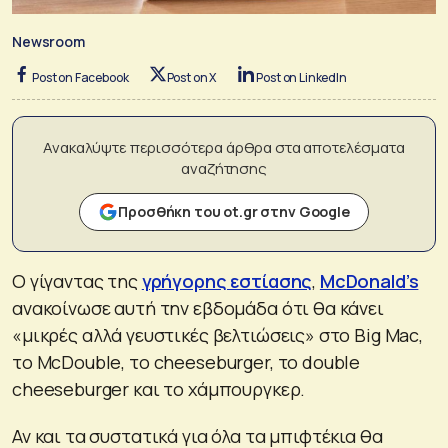
Newsroom
Post on Facebook
Post on X
Post on LinkedIn
Ανακαλύψτε περισσότερα άρθρα στα αποτελέσματα
αναζήτησης
Προσθήκη του ot.gr στην Google
Ο γίγαντας της
γρήγορης εστίασης
,
McDonald’s
ανακοίνωσε αυτή την εβδομάδα ότι θα κάνει
«μικρές αλλά γευστικές βελτιώσεις» στο Big Mac,
το McDouble, το cheeseburger, το double
cheeseburger και το χάμπουργκερ.
Αν και τα συστατικά για όλα τα μπιφτέκια θα