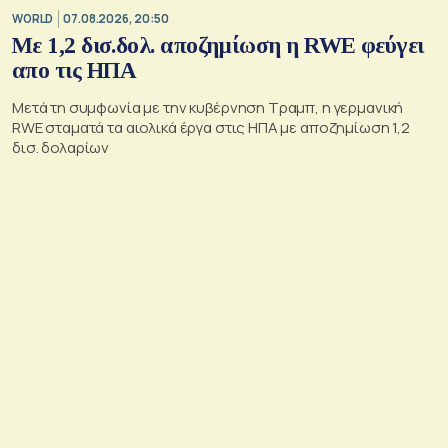
WORLD
07.08.2026, 20:50
Με 1,2 δισ.δολ. αποζημίωση η RWE φεύγει
απο τις ΗΠΑ
Μετά τη συμφωνία με την κυβέρνηση Τραμπ, η γερμανική
RWE σταματά τα αιολικά έργα στις ΗΠΑ με αποζημίωση 1,2
δισ. δολαρίων