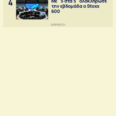
4
Με "5 στα 5" ολοκλήρωσε
την εβδομάδα ο Stoxx
600