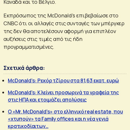
Καναδά και το Βέλγιο.
Εκπρόσωπος της McDonald’s επιβεβαίωσε στο
CNBC ότι οι αλλαγές στις συνταγές των μπέργκερ
της δεν θα αποτελέσουν αφορμή για επιπλέον
αυξήσεις στις τιμές από τις ήδη
προγραμματισμένες.
Σχετικά άρθρα:
McDonald’s: Ρεκόρ τζίρου στα 81,63 εκατ. ευρώ
McDonald’s: Κλείνει προσωρινά τα γραφεία της
στις ΗΠΑ και ετοιμάζει απολύσεις
Ο «Mr. McDonald’s» στο ελληνικό real estate, που
«χτυπούν» τα Family offices και η νέα γενιά
κρατικοδίαιτων…