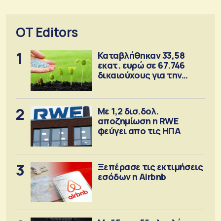
OT Editors
1
Καταβλήθηκαν 33,58
εκατ. ευρώ σε 67.746
δικαιούχους για την
αγορά λιπασμάτων
2
Με 1,2 δισ.δολ.
αποζημίωση η RWE
φεύγει απο τις ΗΠΑ
3
Ξεπέρασε τις εκτιμήσεις
εσόδων η Airbnb