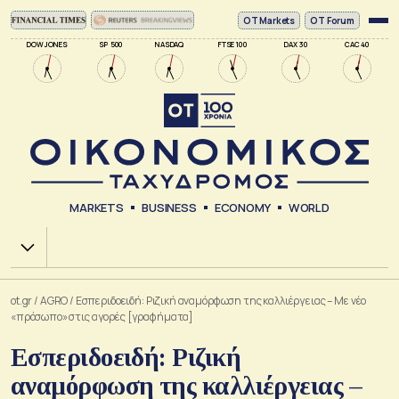
ΟΤ Markets
OT Forum
DOW JONES
SP 500
NASDAQ
FTSE 100
DAX 30
CAC 40
MARKETS
BUSINESS
ECONOMY
WORLD
Χ.Α.
ot.gr
/
AGRO
/
Εσπεριδοειδή: Ριζική αναμόρφωση της καλλιέργειας – Με νέο
«πρόσωπο» στις αγορές [γραφήματα]
Εσπεριδοειδή: Ριζική
αναμόρφωση της καλλιέργειας –