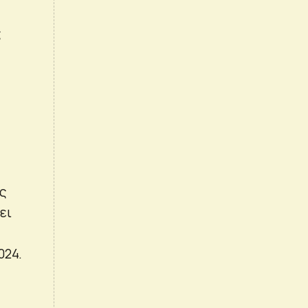
ς
υς
ει
024.