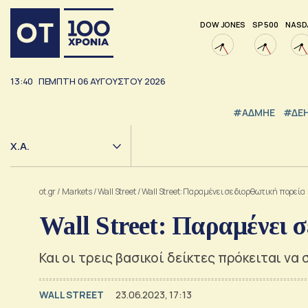
DOW JONES
SP 500
NASD
13:40
ΠΕΜΠΤΗ
06
ΑΥΓΟΥΣΤΟΥ
2026
#ΑΔΜΗΕ
#ΔΕ
Χ.Α.
ot.gr
/
Markets
/
Wall Street
/
Wall Street: Παραμένει σε διορθωτική πορεία
Wall Street: Παραμένει 
Και οι τρεις βασικοί δείκτες πρόκειται ν
WALL STREET
23.06.2023, 17:13