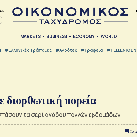
AQ
MARKETS
BUSINESS
ECONOMY
WORLD
Η
#ελληνικές Τράπεζες
#Αγρότες
#Γραφεία
#HELLENiQ E
σε διορθωτική πορεία
α σπάσουν τα σερί ανόδου πολλών εβδομάδων
Σχο