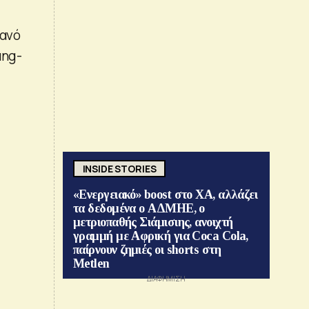
θανό
ung-
INSIDE STORIES
«Ενεργειακό» boost στο ΧΑ, αλλάζει
τα δεδομένα ο ΑΔΜΗΕ, ο
μετριοπαθής Σιάμισιης, ανοιχτή
γραμμή με Αφρική για Coca Cola,
παίρνουν ζημιές οι shorts στη
Metlen