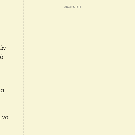
λών
πό
ία
ι να