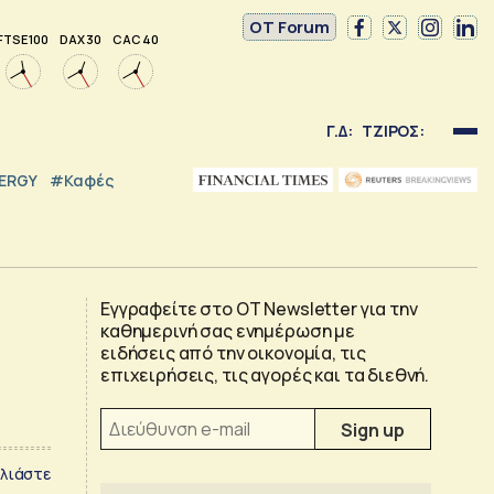
OT Forum
FTSE 100
DAX 30
CAC 40
Γ.Δ:
ΤΖΙΡΟΣ:
NERGY
#καφές
Εγγραφείτε στο OT Newsletter για την
καθημερινή σας ενημέρωση με
ειδήσεις από την οικονομία, τις
επιχειρήσεις, τις αγορές και τα διεθνή.
λιάστε