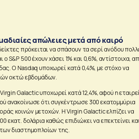
μαδιαίες απώλειες μετά από καιρό
 δείκτες πρόκειται να σπάσουν τα σερί ανόδου πολ
 ο S&P 500 έχουν χάσει 1% και 0,6%, αντίστοιχα, α
δας. Ο Nasdaq υποχωρεί κατά 0,4%, με στόχο να
ικών οκτώ εβδομάδων.
 Virgin Galactic υποχωρεί κατά 12,4%, αφού η εταιρε
ού ανακοίνωσε ότι συγκέντρωσε 300 εκατομμύρια
άς κοινών μετοχών. Η Virgin Galactic ελπίζει να
0 εκατ. δολάρια καθώς επιδιώκει να επεκτείνει κα
 των διαστημοπλοίων της.