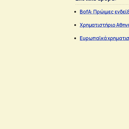
BofA: Πρώιμες ενδείξ
Χρηματιστήριο Αθηνώ
Ευρωπαϊκά χρηματιστ