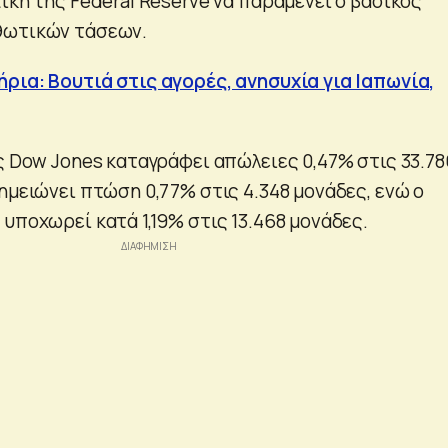
ική της Federal Reserve να παραμένει ο βασικός
θωτικών τάσεων.
ρια: Βουτιά στις αγορές, ανησυχία για Ιαπωνία,
ης Dow Jones καταγράφει απώλειες 0,47% στις 33.78
ημειώνει πτώση 0,77% στις 4.348 μονάδες, ενώ ο
υποχωρεί κατά 1,19% στις 13.468 μονάδες.