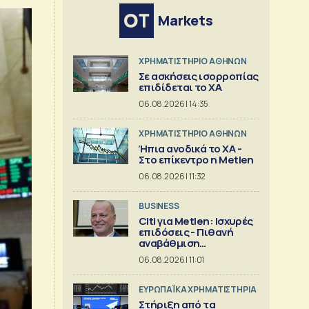
Markets
XΡΗΜΑΤΙΣΤΗΡΙΟ ΑΘΗΝΩΝ
Σε ασκήσεις ισορροπίας
επιδίδεται το ΧΑ
06.08.2026 | 14:35
XΡΗΜΑΤΙΣΤΗΡΙΟ ΑΘΗΝΩΝ
Ήπια ανοδικά το ΧΑ -
Στο επίκεντρο η Metlen
06.08.2026 | 11:32
BUSINESS
Citi για Metlen: Ισχυρές
επιδόσεις - Πιθανή
αναβάθμιση
προβλέψεων
06.08.2026 | 11:01
ΕΥΡΩΠΑΪΚΑ ΧΡΗΜΑΤΙΣΤΗΡΙΑ
Στήριξη από τα