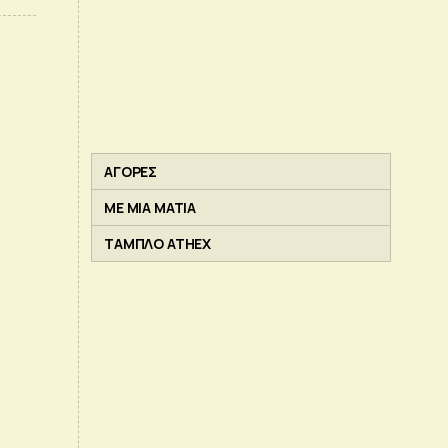
ΑΓΟΡΕΣ
ΜΕ ΜΙΑ ΜΑΤΙΑ
ΤΑΜΠΛΟ ATHEX