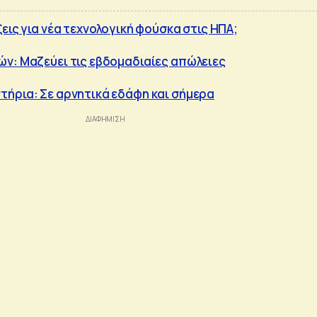
εις για νέα τεχνολογική φούσκα στις ΗΠΑ;
ν: Μαζεύει τις εβδομαδιαίες απώλειες
ήρια: Σε αρνητικά εδάφη και σήμερα