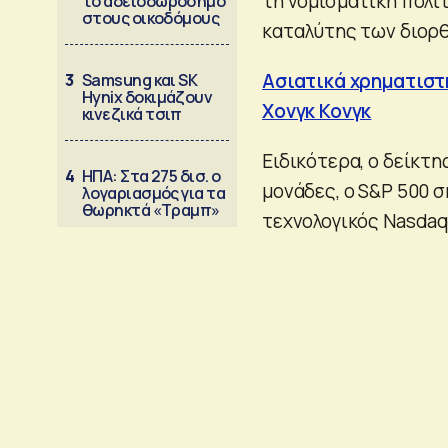
τη νομισματική πολιτ
το αδειοδωρόσημο
στους οικοδόμους
καταλύτης των διορ
Ασιατικά χρηματιστή
3
Samsung και SK
Hynix δοκιμάζουν
Χονγκ Κονγκ
κινεζικά τσιπ
Ειδικότερα, ο δείκτ
4
ΗΠΑ: Στα 275 δισ. ο
μονάδες, ο S&P 500 σ
λογαριασμός για τα
θωρηκτά «Τραμπ»
τεχνολογικός Nasdaq 