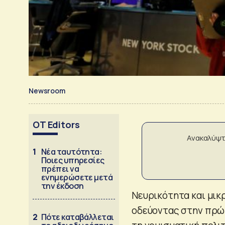
Newsroom
OT Editors
Ανακαλύψτ
1
Νέα ταυτότητα:
Ποιες υπηρεσίες
πρέπει να
ενημερώσετε μετά
την έκδοση
Νευρικότητα και μικ
οδεύοντας στην πρώτ
2
Πότε καταβάλλεται