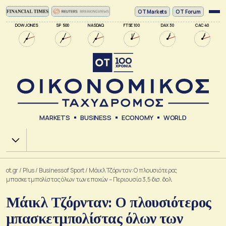
ΟΤ Markets
OT Forum
DOW JONES
SP 500
NASDAQ
FTSE 100
DAX 30
CAC 40
MARKETS
BUSINESS
ECONOMY
WORLD
Χ.Α.
ot.gr
/
Plus
/
Business of Sport
/
Μάικλ Τζόρνταν: Ο πλουσιότερος
μπασκετμπολίστας όλων των εποχών – Περιουσία 3,5 δισ. δολ.
Μάικλ Τζόρνταν: Ο πλουσιότερος
μπασκετμπολίστας όλων των