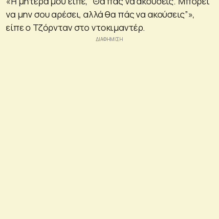
«Η μητέρα μου είπε, “Θα πας να ακούσεις. Μπορεί
να μην σου αρέσει, αλλά θα πάς να ακούσεις”»,
είπε ο Τζόρνταν στο ντοκιμαντέρ.