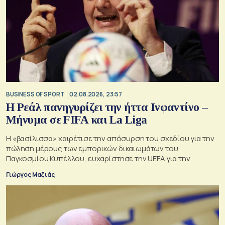
BUSINESS OF SPORT
02.08.2026, 23:57
Η Ρεάλ πανηγυρίζει την ήττα Ινφαντίνο –
Μήνυμα σε FIFA και La Liga
Η «βασίλισσα» χαιρέτισε την απόσυρση του σχεδίου για την
πώληση μέρους των εμπορικών δικαιωμάτων του
Παγκοσμίου Κυπέλλου, ευχαρίστησε την UEFA για την
αντίστασή της και συνέδεσε την υπόθεση με τη δική της
Γιώργος Μαζιάς
πολυετή σύγκρουση για τη συμφωνία της La Liga με το
επενδυτικό ταμείο CVC.