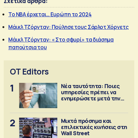
Σχετικά άρθρα:
Το NBA έρχεται… Ευρώπη το 2024
Μάικλ Τζόρνταν: Πούλησε τους Σάρλοτ Χόρνετς
Μάικλ Τζόρνταν: « Στο σφυρί» τα διάσημα
παπούτσια του
OT Editors
1
Νέα ταυτότητα: Ποιες
υπηρεσίες πρέπει να
ενημερώσετε μετά την
έκδοση
2
Μικτά πρόσημα και
επιλεκτικές κινήσεις στη
Wall Street