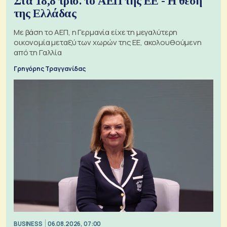
Στα 18,8 τρισ. το ΑΕΠ της ΕΕ - Η θέση
της Ελλάδας
Με βάση το ΑΕΠ, η Γερμανία είχε τη μεγαλύτερη
οικονομία μεταξύ των χωρών της ΕΕ, ακολουθούμενη
από τη Γαλλία
Γρηγόρης Τραγγανίδας
BUSINESS
06.08.2026, 07:00