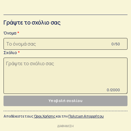
Γράψτε το σχόλιο σας
Όνομα
0 /50
Σχόλιο
0 /2000
Υποβολή σχολίου
Αποδέχεστε τους
Όροι Χρήσης
και την
Πολιτικη Απορρήτου