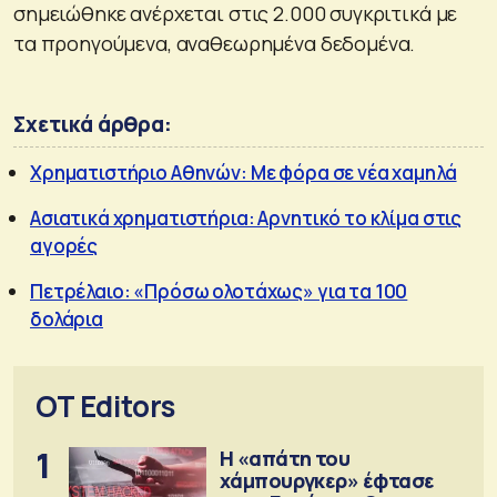
σημειώθηκε ανέρχεται στις 2.000 συγκριτικά με
τα προηγούμενα, αναθεωρημένα δεδομένα.
Σχετικά άρθρα:
Χρηματιστήριο Αθηνών: Με φόρα σε νέα χαμηλά
Ασιατικά χρηματιστήρια: Αρνητικό το κλίμα στις
αγορές
Πετρέλαιο: «Πρόσω ολοτάχως» για τα 100
δολάρια
OT Editors
1
Η «απάτη του
χάμπουργκερ» έφτασε