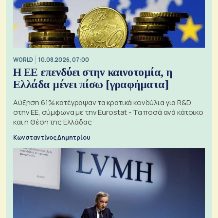
WORLD
10.08.2026, 07:00
Η ΕΕ επενδύει στην καινοτομία, η
Ελλάδα μένει πίσω [γραφήματα]
Αύξηση 61% κατέγραψαν τα κρατικά κονδύλια για R&D
στην ΕΕ, σύμφωνα με την Eurostat - Τα ποσά ανά κάτοικο
και η θέση της Ελλάδας
Κωνσταντίνος Δημητρίου