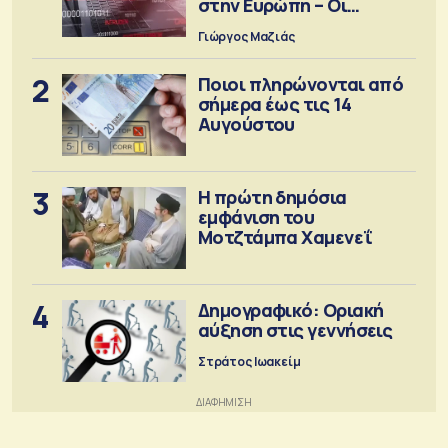
στην Ευρώπη – Οι
προειδοποιήσεις
Γιώργος Μαζιάς
2
Ποιοι πληρώνονται από
σήμερα έως τις 14
Αυγούστου
3
Η πρώτη δημόσια
εμφάνιση του
Μοτζτάμπα Χαμενεΐ
4
Δημογραφικό: Οριακή
αύξηση στις γεννήσεις
Στράτος Ιωακείμ