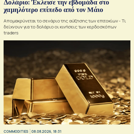
Δολάριο: Έκλεισε την εβδομάδα στο
χαμηλότερο επίπεδο από τον Μάιο
Απομακρύνεται το σενάριο της αύξησης των επιτοκίων - Τι
δείχνουν για το δολάριο οι κινήσεις των κερδοσκόπων
traders
COMMODITIES
08.08.2026, 18:31