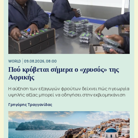
WORLD
09.08.2026, 08:00
Πού κρύβεται σήμερα ο «χρυσός» της
Αφρικής
Η αύξηση των εξαγωγών φρούτων δείχνει πώς η γεωργία
υψηλής αξίας μπορεί να οδηγήσει στην εκβιομηχάνιση
Γρηγόρης Τραγγανίδας