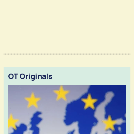
OT Originals