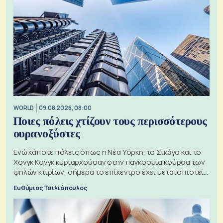
WORLD
09.08.2026, 08:00
Ποιες πόλεις χτίζουν τους περισσότερους
ουρανοξύστες
Ενώ κάποτε πόλεις όπως η Νέα Υόρκη, το Σικάγο και το
Χονγκ Κονγκ κυριαρχούσαν στην παγκόσμια κούρσα των
ψηλών κτιρίων, σήμερα το επίκεντρο έχει μετατοπιστεί
προς την Ασία
Ευθύμιος Τσιλιόπουλος