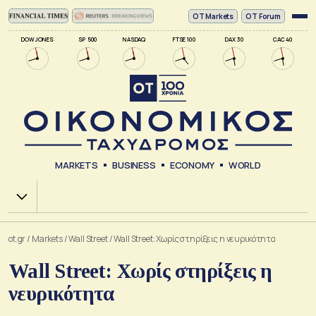
ΟΤ Markets
OT Forum
DOW JONES
SP 500
NASDAQ
FTSE 100
DAX 30
CAC 40
MARKETS
BUSINESS
ECONOMY
WORLD
Χ.Α.
ot.gr
/
Markets
/
Wall Street
/
Wall Street: Χωρίς στηρίξεις η νευρικότητα
Wall Street: Χωρίς στηρίξεις η
νευρικότητα