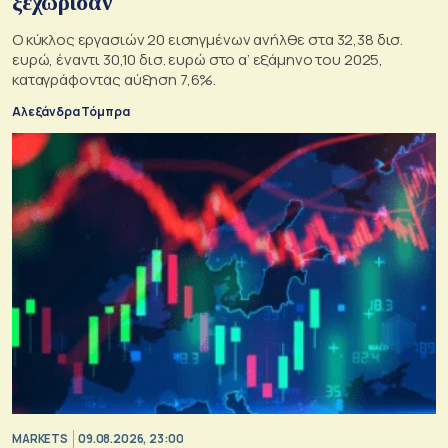
ξεχώρισαν
Ο κύκλος εργασιών 20 εισηγμένων ανήλθε στα 32,38 δισ.
ευρώ, έναντι 30,10 δισ. ευρώ στο α’ εξάμηνο του 2025,
καταγράφοντας αύξηση 7,6%.
Αλεξάνδρα Τόμπρα
MARKETS
09.08.2026, 23:00