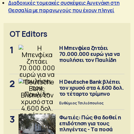
Διαδοχικές τομεακές συσκέψεις Αυγενάκη στη
Θεσσαλία με παραγωγούς που έχουν πληγεί
OT Editors
1
Η Μπενφίκα ζητάει
70.000.000 ευρώ για να
πουλήσει τον Παυλίδη
2
Η Deutsche Bank βλέπει
τον χρυσό στα 4.600 δολ.
το τέταρτο τρίμηνο
Ευθύμιος Τσιλιόπουλος
3
Φωτιές: Πώς θα δοθεί η
επιδότηση για τους
πληγέντες - Τα ποσά