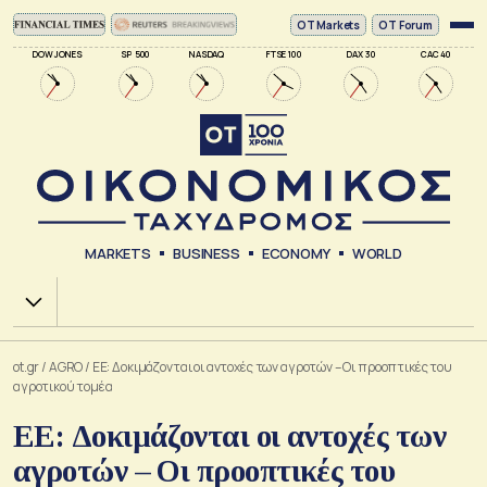
ΟΤ Markets
OT Forum
DOW JONES
SP 500
NASDAQ
FTSE 100
DAX 30
CAC 40
MARKETS
BUSINESS
ECONOMY
WORLD
Χ.Α.
ot.gr
/
AGRO
/
ΕΕ: Δοκιμάζονται οι αντοχές των αγροτών – Οι προοπτικές του
αγροτικού τομέα
ΕΕ: Δοκιμάζονται οι αντοχές των
αγροτών – Οι προοπτικές του