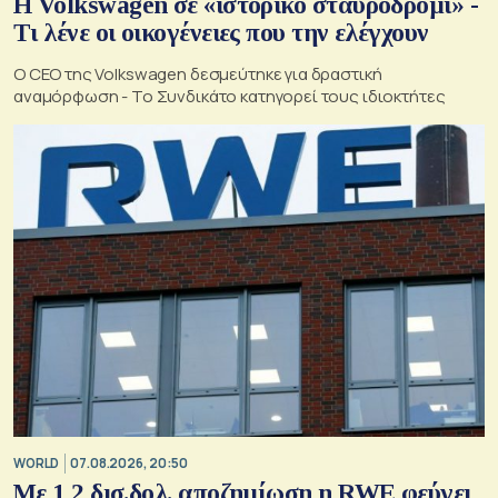
Η Volkswagen σε «ιστορικό σταυροδρόμι» -
Τι λένε οι οικογένειες που την ελέγχουν
Ο CEO της Volkswagen δεσμεύτηκε για δραστική
αναμόρφωση - Το Συνδικάτο κατηγορεί τους ιδιοκτήτες
WORLD
07.08.2026, 20:50
Με 1,2 δισ.δολ. αποζημίωση η RWE φεύγει