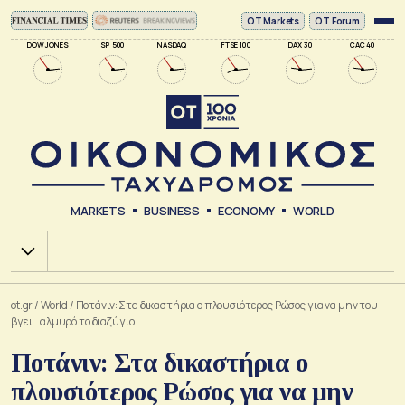
ΟΤ Markets
OT Forum
DOW JONES
SP 500
NASDAQ
FTSE 100
DAX 30
CAC 40
MARKETS
BUSINESS
ECONOMY
WORLD
Χ.Α.
ot.gr
/
World
/
Ποτάνιν: Στα δικαστήρια ο πλουσιότερος Ρώσος για να μην του
βγει… αλμυρό το διαζύγιο
Ποτάνιν: Στα δικαστήρια ο
πλουσιότερος Ρώσος για να μην