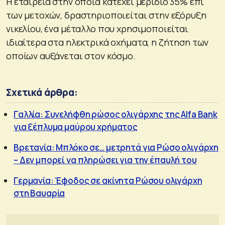
Η εταιρεία στην οποία κατέχει μερίδιο 35% επί
των μετοχών, δραστηριοποιείται στην εξόρυξη
νικελίου, ένα μέταλλο που χρησιμοποιείται
ιδιαίτερα στα ηλεκτρικά οχήματα, η ζήτηση των
οποίων αυξάνεται στον κόσμο.
Σχετικά άρθρα:
Γαλλία: Συνελήφθη ρώσος ολιγάρχης της Alfa Bank
για ξέπλυμα μαύρου χρήματος
Βρετανία: Μπλόκο σε… μετρητά για Ρώσο ολιγάρχη
– Δεν μπορεί να πληρώσει για την έπαυλή του
Γερμανία: Έφοδος σε ακίνητα Ρώσου ολιγάρχη
στη Βαυαρία