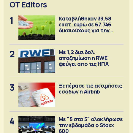
OT Editors
1
Καταβλήθηκαν 33,58
εκατ. ευρώ σε 67.746
δικαιούχους για την
αγορά λιπασμάτων
2
Με 1,2 δισ.δολ.
αποζημίωση η RWE
φεύγει απο τις ΗΠΑ
3
Ξεπέρασε τις εκτιμήσεις
εσόδων η Airbnb
4
Με "5 στα 5" ολοκλήρωσε
την εβδομάδα ο Stoxx
600