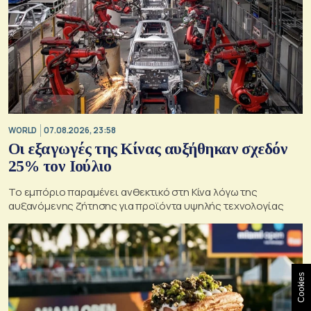
WORLD
07.08.2026, 23:58
Οι εξαγωγές της Κίνας αυξήθηκαν σχεδόν
25% τον Ιούλιο
Το εμπόριο παραμένει ανθεκτικό στη Κίνα λόγω της
αυξανόμενης ζήτησης για προϊόντα υψηλής τεχνολογίας
Cookies