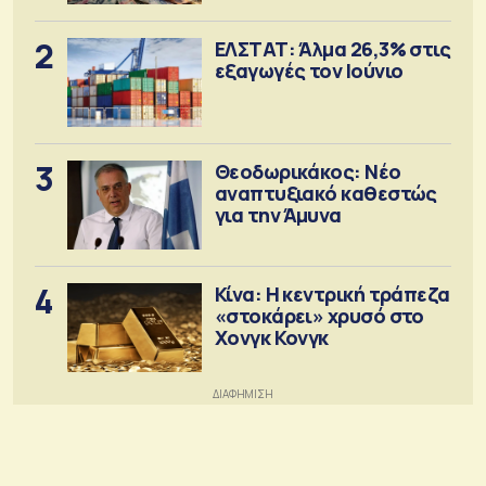
2
ΕΛΣΤΑΤ: Άλμα 26,3% στις
εξαγωγές τον Ιούνιο
3
Θεοδωρικάκος: Νέο
αναπτυξιακό καθεστώς
για την Άμυνα
4
Κίνα: Η κεντρική τράπεζα
«στοκάρει» χρυσό στο
Χονγκ Κονγκ