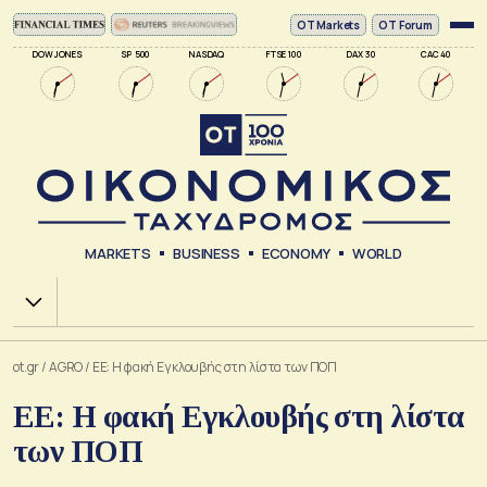
ΟΤ Markets
OT Forum
DOW JONES
SP 500
NASDAQ
FTSE 100
DAX 30
CAC 40
MARKETS
BUSINESS
ECONOMY
WORLD
Χ.Α.
ot.gr
/
AGRO
/
ΕΕ: Η φακή Εγκλουβής στη λίστα των ΠΟΠ
ΕΕ: Η φακή Εγκλουβής στη λίστα
των ΠΟΠ