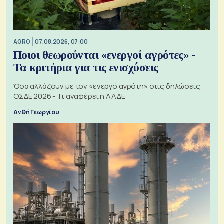
AGRO
07.08.2026, 07:00
Ποιοι θεωρούνται «ενεργοί αγρότες» -
Τα κριτήρια για τις ενισχύσεις
Όσα αλλάζουν με τον «ενεργό αγρότη» στις δηλώσεις
ΟΣΔΕ 2026 - Τι αναφέρει η ΑΑΔΕ
Ανθή Γεωργίου