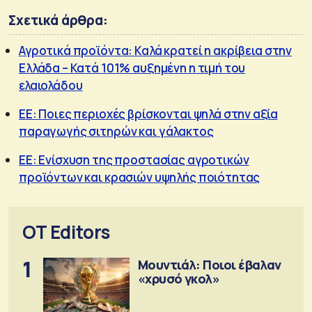
Σχετικά άρθρα:
Αγροτικά προϊόντα: Καλά κρατεί η ακρίβεια στην
Ελλάδα – Κατά 101% αυξημένη η τιμή του
ελαιολάδου
ΕΕ: Ποιες περιοχές βρίσκονται ψηλά στην αξία
παραγωγής σιτηρών και γάλακτος
ΕΕ: Ενίσχυση της προστασίας αγροτικών
προϊόντων και κρασιών υψηλής ποιότητας
OT Editors
1
Μουντιάλ: Ποιοι έβαλαν
«χρυσό γκολ»