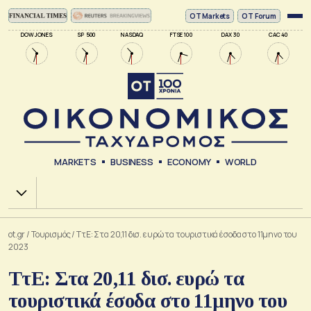
ΟΤ Markets
OT Forum
DOW JONES
SP 500
NASDAQ
FTSE 100
DAX 30
CAC 40
MARKETS
BUSINESS
ECONOMY
WORLD
Χ.Α.
ot.gr
/
Τουρισμός
/
ΤτΕ: Στα 20,11 δισ. ευρώ τα τουριστικά έσοδα στο 11μηνο του
2023
ΤτΕ: Στα 20,11 δισ. ευρώ τα
τουριστικά έσοδα στο 11μηνο του