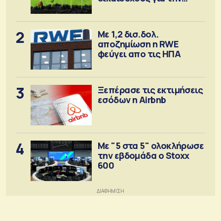
αγορά λιπασμάτων
2
Με 1,2 δισ.δολ.
αποζημίωση η RWE
φεύγει απο τις ΗΠΑ
3
Ξεπέρασε τις εκτιμήσεις
εσόδων η Airbnb
4
Με "5 στα 5" ολοκλήρωσε
την εβδομάδα ο Stoxx
600