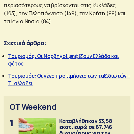
περισσότερους να βρίσκονται στις Κυκλάδες
(163), την Πελοπόννησο (149), την Κρήτη (99) και
τα Ιόνια Νησιά (84).
Σχετικά άρθρα:
Τουρισμός: Οι Νορβηγοί ψηφίζουν Ελλάδα και
φέτος
Τουρισμός: Οι νέες προτιμήσεις των ταξιδιωτών –
Τι αλλάζει
OT Weekend
1
Καταβλήθηκαν 33,58
εκατ. ευρώ σε 67.746
δικαιούχους για την