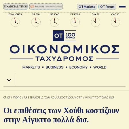
ΟΤ Markets
OT Forum
DOW JONES
SP 500
NASDAQ
FTSE 100
DAX 30
CAC 40
MARKETS
BUSINESS
ECONOMY
WORLD
Χ.Α.
ot.gr
/
World
/
Οι επιθέσεις των Χούθι κοστίζουν στην Αίγυπτο πολλά δισ.
Οι επιθέσεις των Χούθι κοστίζουν
στην Αίγυπτο πολλά δισ.