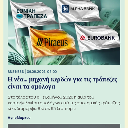
BUSINESS
06.08.2026, 07:00
Η νέα... μηχανή κερδών για τις τράπεζες
είναι τα ομόλογα
Στο τέλος του α΄ εξαμήνου 2026 η αξία του
χαρτοφυλακίου ομολόγων από τις συστημικές τράπεζες
είχε διαμορφωθεί σε 95 δισ. ευρώ
Αγης Μάρκου