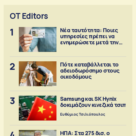
OT Editors
1
Νέα ταυτότητα: Ποιες
υπηρεσίες πρέπει να
ενημερώσετε μετά την
έκδοση
2
Πότε καταβάλλεται το
αδειοδωρόσημο στους
οικοδόμους
3
Samsung και SK Hynix
δοκιμάζουν κινεζικά τσιπ
Ευθύμιος Τσιλιόπουλος
4
ΗΠΑ: Στα 275 δισ. ο