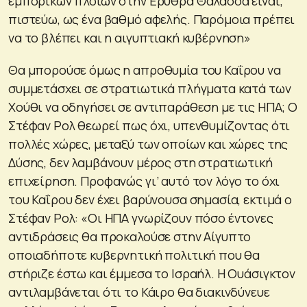
εμπορικών πλοίων στην Ερυθρά Θάλασσα είναι,
πιστεύω, ως ένα βαθμό αφελής. Παρόμοια πρέπει
να το βλέπει και η αιγυπτιακή κυβέρνηση»
Θα μπορούσε όμως η απροθυμία του Καΐρου να
συμμετάσχει σε στρατιωτικά πλήγματα κατά των
Χούθι να οδηγήσει σε αντιπαράθεση με τις ΗΠΑ; Ο
Στέφαν Ρολ θεωρεί πως όχι, υπενθυμίζοντας ότι
πολλές χώρες, μεταξύ των οποίων και χώρες της
Δύσης, δεν λαμβάνουν μέρος στη στρατιωτική
επιχείρηση. Προφανώς γι’ αυτό τον λόγο το όχι
του Καΐρου δεν έχει βαρύνουσα σημασία, εκτιμά ο
Στέφαν Ρολ: «Οι ΗΠΑ γνωρίζουν πόσο έντονες
αντιδράσεις θα προκαλούσε στην Αίγυπτο
οποιαδήποτε κυβερνητική πολιτική που θα
στήριζε έστω και έμμεσα το Ισραήλ. Η Ουάσιγκτον
αντιλαμβάνεται ότι το Κάιρο θα διακινδύνευε