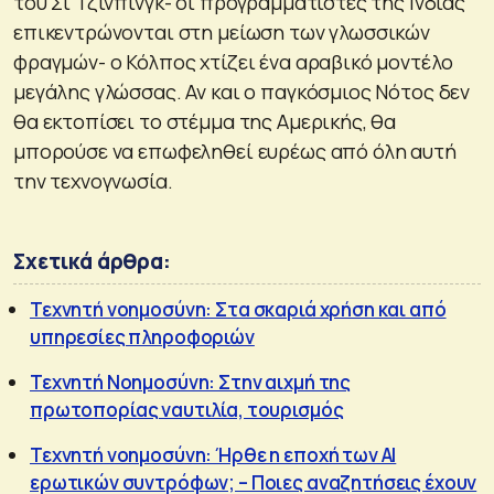
του Σι Τζινπίνγκ- οι προγραμματιστές της Ινδίας
επικεντρώνονται στη μείωση των γλωσσικών
φραγμών- ο Κόλπος χτίζει ένα αραβικό μοντέλο
μεγάλης γλώσσας. Αν και ο παγκόσμιος Νότος δεν
θα εκτοπίσει το στέμμα της Αμερικής, θα
μπορούσε να επωφεληθεί ευρέως από όλη αυτή
την τεχνογνωσία.
Σχετικά άρθρα:
Τεχνητή νοημοσύνη: Στα σκαριά χρήση και από
υπηρεσίες πληροφοριών
Τεχνητή Νοημοσύνη: Στην αιχμή της
πρωτοπορίας ναυτιλία, τουρισμός
Τεχνητή νοημοσύνη: Ήρθε η εποχή των AI
ερωτικών συντρόφων; – Ποιες αναζητήσεις έχουν