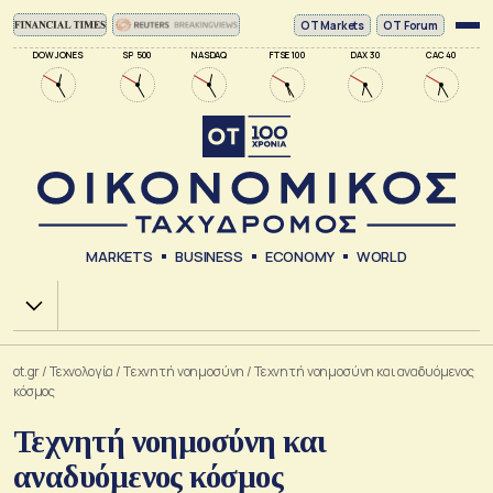
ΟΤ Markets
OT Forum
DOW JONES
SP 500
NASDAQ
FTSE 100
DAX 30
CAC 40
MARKETS
BUSINESS
ECONOMY
WORLD
Χ.Α.
ot.gr
/
Τεχνολογία
/
Tεχνητή νοημοσύνη
/
Τεχνητή νοημοσύνη και αναδυόμενος
κόσμος
Τεχνητή νοημοσύνη και
αναδυόμενος κόσμος