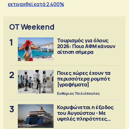
εκτιναχθεί κατά 2.400%
OT Weekend
1
Τουρισμός για όλους
2026: Ποια ΑΦΜ κάνουν
αίτηση σήμερα
2
Ποιες χώρες έχουν τα
περισσότερα ρομπότ
[γραφήματα]
Ευθύμιος Τσιλιόπουλος
3
Κορυφώνεται η έξοδος
του Αυγούστου - Με
υψηλές πληρότητες
αναχωρούν τα πλοία