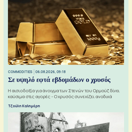
COMMODITIES
06.08.2026, 09:18
Σε υψηλό εφτά εβδομάδων ο χρυσός
Η αισιοδοξία για άνοιγμα των Στενών του Ορμούζ δίνει
καύσιμα στις αγορές - Ο χρυσός συνεχίζει ανοδικά
Τζούλη Καλημέρη