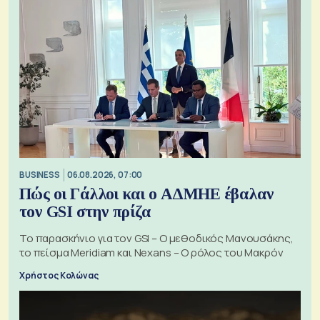
BUSINESS
06.08.2026, 07:00
Πώς οι Γάλλοι και ο ΑΔΜΗΕ έβαλαν
τον GSI στην πρίζα
Το παρασκήνιο για τον GSI – Ο μεθοδικός Μανουσάκης,
το πείσμα Meridiam και Nexans – Ο ρόλος του Μακρόν
Χρήστος Κολώνας