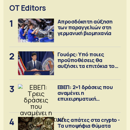
OT Editors
1
Απροσδόκητη αύξηση
των παραγγελιών στη
γερμανική βιομηχανία
2
Γουόρς: Υπό ποιες
προϋποθέσεις θα
αυξήσει τα επιτόκια τον
Σεπτέμβριο
3
ΕΒΕΠ: 2+1 δράσεις που
αναμένει η
επιχειρηματική
κοινότητα
4
Νέες απάτες στα crypto -
Τα υποψήφια θύματα