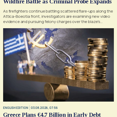
Wildfire Battle as Criminal Probe Expands
As firefighters continue battling scattered flare-ups along the
Attica-Boeotia front, investigators are examining new video
evidence and pursuing felony charges over the blaze's
suspected origin
ENGLISH EDITION
03.08.2026, 07:56
Greece Plans €4.7 Billion in Early Debt