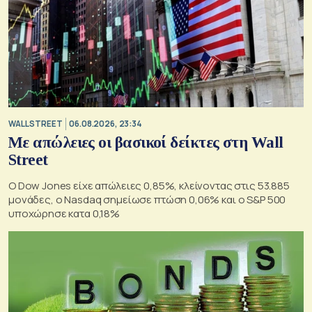
WALL STREET
06.08.2026, 23:34
Με απώλειες οι βασικοί δείκτες στη Wall
Street
Ο Dow Jones είχε απώλειες 0,85%, κλείνοντας στις 53.885
μονάδες, ο Nasdaq σημείωσε πτώση 0,06% και ο S&P 500
υποχώρησε κατα 0,18%