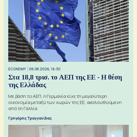
ECONOMY
06.08.2026, 16:30
Στα 18,8 τρισ. το ΑΕΠ της ΕΕ - Η θέση
της Ελλάδας
Με βάση το ΑΕΠ, η Γερμανία είχε τη μεγαλύτερη
οικονομία μεταξύ των χωρών της ΕΕ, ακολουθούμενη
από τη Γαλλία
Γρηγόρης Τραγγανίδας