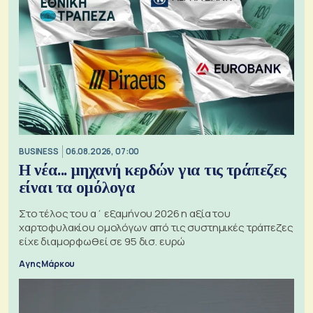
BUSINESS
06.08.2026, 07:00
Η νέα... μηχανή κερδών για τις τράπεζες
είναι τα ομόλογα
Στο τέλος του α΄ εξαμήνου 2026 η αξία του
χαρτοφυλακίου ομολόγων από τις συστημικές τράπεζες
είχε διαμορφωθεί σε 95 δισ. ευρώ
Αγης Μάρκου