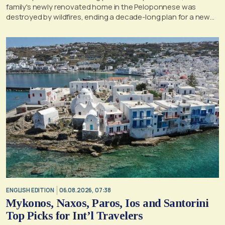
family's newly renovated home in the Peloponnese was
destroyed by wildfires, ending a decade-long plan for a new
life, according to a report by the UK's Mirror
ENGLISH EDITION
06.08.2026, 07:38
Mykonos, Naxos, Paros, Ios and Santorini
Top Picks for Int’l Travelers