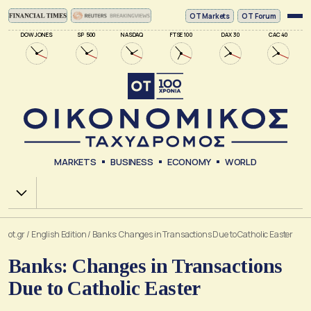
ΟΤ Markets
OT Forum
DOW JONES
SP 500
NASDAQ
FTSE 100
DAX 30
CAC 40
MARKETS
BUSINESS
ECONOMY
WORLD
Χ.Α.
ot.gr
/
English Edition
/
Banks: Changes in Transactions Due to Catholic Easter
Banks: Changes in Transactions
Due to Catholic Easter