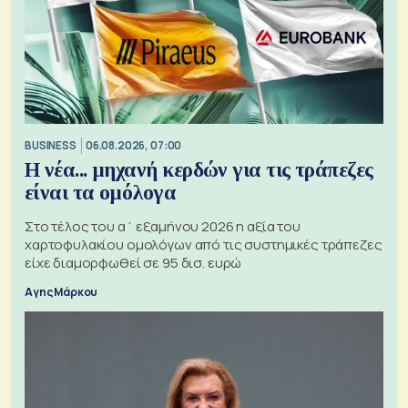
BUSINESS
06.08.2026, 07:00
Η νέα... μηχανή κερδών για τις τράπεζες
είναι τα ομόλογα
Στο τέλος του α΄ εξαμήνου 2026 η αξία του
χαρτοφυλακίου ομολόγων από τις συστημικές τράπεζες
είχε διαμορφωθεί σε 95 δισ. ευρώ
Αγης Μάρκου