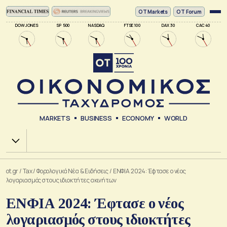
ΟΤ Markets
OT Forum
DOW JONES
SP 500
NASDAQ
FTSE 100
DAX 30
CAC 40
MARKETS
BUSINESS
ECONOMY
WORLD
Χ.Α.
ot.gr
/
Tax
/
Φορολογικά Νέα & Eιδήσεις
/
ΕΝΦΙΑ 2024: Έφτασε ο νέος
λογαριασμός στους ιδιοκτήτες ακινήτων
ΕΝΦΙΑ 2024: Έφτασε ο νέος
λογαριασμός στους ιδιοκτήτες