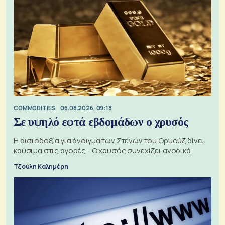
COMMODITIES
06.08.2026, 09:18
Σε υψηλό εφτά εβδομάδων ο χρυσός
Η αισιοδοξία για άνοιγμα των Στενών του Ορμούζ δίνει
καύσιμα στις αγορές - Ο χρυσός συνεχίζει ανοδικά
Τζούλη Καλημέρη