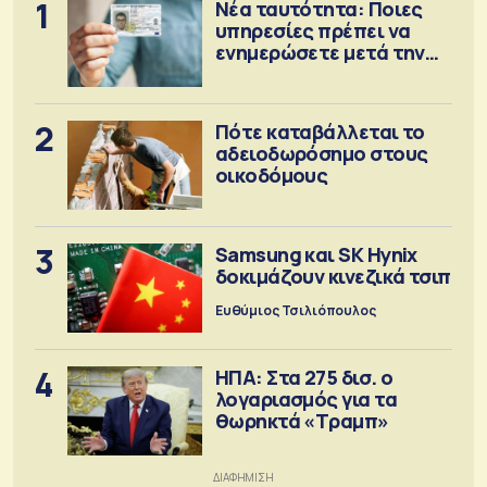
1
Νέα ταυτότητα: Ποιες
υπηρεσίες πρέπει να
ενημερώσετε μετά την
έκδοση
2
Πότε καταβάλλεται το
αδειοδωρόσημο στους
οικοδόμους
3
Samsung και SK Hynix
δοκιμάζουν κινεζικά τσιπ
Ευθύμιος Τσιλιόπουλος
4
ΗΠΑ: Στα 275 δισ. ο
λογαριασμός για τα
θωρηκτά «Τραμπ»