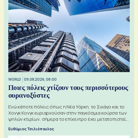
WORLD
09.08.2026, 08:00
Ποιες πόλεις χτίζουν τους περισσότερους
ουρανοξύστες
Ενώ κάποτε πόλεις όπως η Νέα Υόρκη, το Σικάγο και το
Χονγκ Κονγκ κυριαρχούσαν στην παγκόσμια κούρσα των
ψηλών κτιρίων, σήμερα το επίκεντρο έχει μετατοπιστεί
προς την Ασία
Ευθύμιος Τσιλιόπουλος