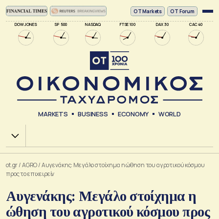
ΟΤ Markets
OT Forum
DOW JONES
SP 500
NASDAQ
FTSE 100
DAX 30
CAC 40
MARKETS
BUSINESS
ECONOMY
WORLD
Χ.Α.
ot.gr
/
AGRO
/
Αυγενάκης: Μεγάλο στοίχημα η ώθηση του αγροτικού κόσμου
προς το επιχειρείν
Αυγενάκης: Μεγάλο στοίχημα η
ώθηση του αγροτικού κόσμου προς