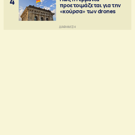
4
προετοιμάζεται για την
«κούρσα» των drones