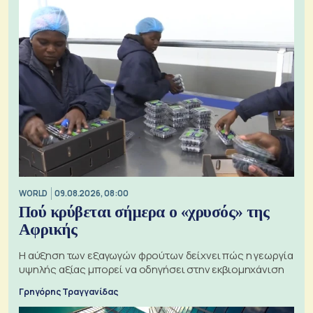
WORLD
09.08.2026, 08:00
Πού κρύβεται σήμερα ο «χρυσός» της
Αφρικής
Η αύξηση των εξαγωγών φρούτων δείχνει πώς η γεωργία
υψηλής αξίας μπορεί να οδηγήσει στην εκβιομηχάνιση
Γρηγόρης Τραγγανίδας