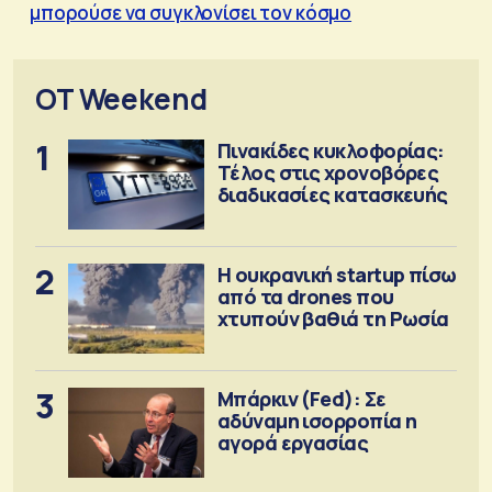
μπορούσε να συγκλονίσει τον κόσμο
OT Weekend
1
Πινακίδες κυκλοφορίας:
Τέλος στις χρονοβόρες
διαδικασίες κατασκευής
2
Η ουκρανική startup πίσω
από τα drones που
χτυπούν βαθιά τη Ρωσία
3
Μπάρκιν (Fed): Σε
αδύναμη ισορροπία η
αγορά εργασίας