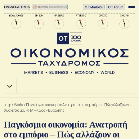
ΟΤ Markets
OT Forum
DOW JONES
SP 500
NASDAQ
FTSE 100
DAX 30
CAC 40
MARKETS
BUSINESS
ECONOMY
WORLD
Χ.Α.
ot.gr
/
World
/
Παγκόσμια οικονομία: Ανατροπή στο εμπόριο – Πώς αλλάζουν οι
συσχετισμοί ΗΠΑ – Κίνας – Ευρώπης
Παγκόσμια οικονομία: Ανατροπή
στο εμπόριο – Πώς αλλάζουν οι