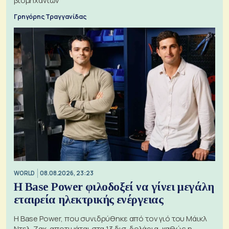
βιομηχανιών
Γρηγόρης Τραγγανίδας
WORLD
08.08.2026, 23:23
Η Base Power φιλοδοξεί να γίνει μεγάλη
εταιρεία ηλεκτρικής ενέργειας
Η Base Power, που συνιδρύθηκε από τον γιό του Μάικλ
Ντελ, Ζακ, αποτιμάται στα 13 δισ. δολάρια, καθώς η