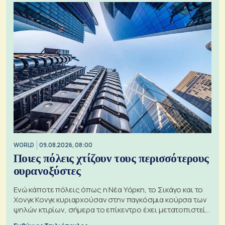
WORLD
09.08.2026, 08:00
Ποιες πόλεις χτίζουν τους περισσότερους
ουρανοξύστες
Ενώ κάποτε πόλεις όπως η Νέα Υόρκη, το Σικάγο και το
Χονγκ Κονγκ κυριαρχούσαν στην παγκόσμια κούρσα των
ψηλών κτιρίων, σήμερα το επίκεντρο έχει μετατοπιστεί
προς την Ασία