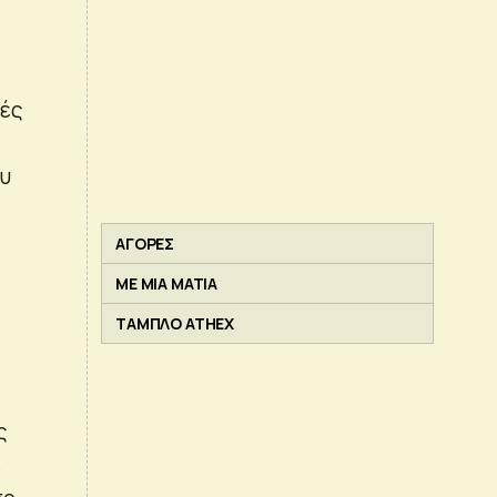
λές
ου
ΑΓΟΡΕΣ
ΜΕ ΜΙΑ ΜΑΤΙΑ
ΤΑΜΠΛΟ ATHEX
ς
ε