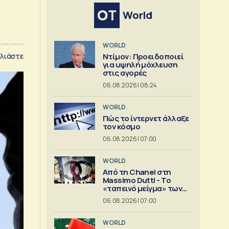
World
WORLD
λιάστε
Ντίμον: Προειδοποιεί
για υψηλή μόχλευση
στις αγορές
06.08.2026 | 08:24
WORLD
Πώς το ίντερνετ άλλαξε
τον κόσμο
06.08.2026 | 07:00
WORLD
Από τη Chanel στη
Massimo Dutti - Το
«ταπεινό μείγμα» των
best seller
06.08.2026 | 07:00
WORLD