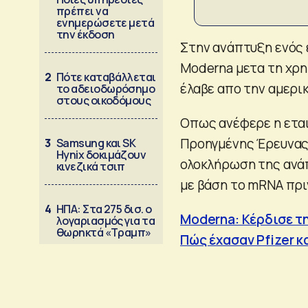
πρέπει να
ενημερώσετε μετά
την έκδοση
Στην ανάπτυξη ενός 
Moderna μετα τη χρ
2
Πότε καταβάλλεται
έλαβε απο την αμερι
το αδειοδωρόσημο
στους οικοδόμους
Οπως ανέφερε η εται
Προηγμένης Έρευνας 
3
Samsung και SK
Hynix δοκιμάζουν
ολοκλήρωση της ανάπ
κινεζικά τσιπ
με βάση το mRNA πρι
4
ΗΠΑ: Στα 275 δισ. ο
Moderna: Κέρδισε τη
λογαριασμός για τα
θωρηκτά «Τραμπ»
Πώς έχασαν Pfizer κ