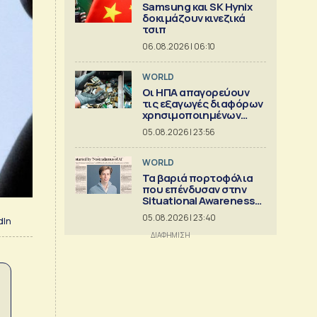
Samsung και SK Hynix
δοκιμάζουν κινεζικά
τσιπ
06.08.2026 | 06:10
WORLD
Οι ΗΠΑ απαγορεύουν
τις εξαγωγές διαφόρων
χρησιμοποιημένων
κρίσιμων ορυκτών
05.08.2026 | 23:56
WORLD
Τα βαριά πορτοφόλια
που επένδυσαν στην
Situational Awareness
πριν καταρρεύσει
05.08.2026 | 23:40
dIn