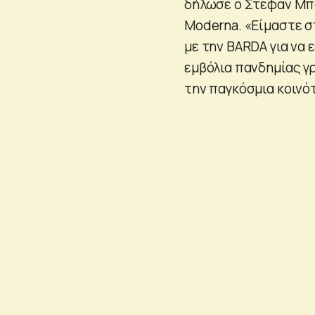
δήλωσε ο Στέφαν Μπά
Moderna. «Είμαστε σ
με την BARDA για να
εμβόλια πανδημίας γ
την παγκόσμια κοινό