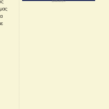
ης
 μας
ια
με