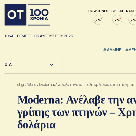
DOW JONES
SP 500
NASD
10:40
ΠΕΜΠΤΗ
06
ΑΥΓΟΥΣΤΟΥ
2026
#ΑΔΜΗΕ
#ΔΕ
Χ.Α.
ot.gr
/
World
/
Moderna: Ανέλαβε την ανάπτυξη εμβολίου κατά της γρίπης
Moderna: Ανέλαβε την α
γρίπης των πτηνών – Χρ
δολάρια