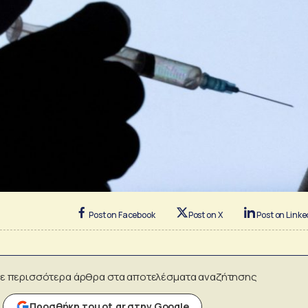
Post on Facebook
Post on X
Post on Linke
ε περισσότερα άρθρα στα αποτελέσματα αναζήτησης
Προσθήκη του ot.gr στην Google