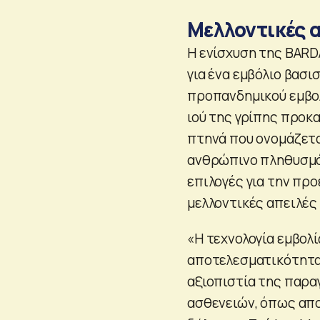
Μελλοντικές 
H ενίσχυση της BARD
για ένα εμβόλιο βασ
προπανδημικού εμβολ
ιού της γρίπης προκα
πτηνά που ονομάζετα
ανθρώπινο πληθυσμό
επιλογές για την πρ
μελλοντικές απειλές 
«Η τεχνολογία εμβο
αποτελεσματικότητα,
αξιοπιστία της παρ
ασθενειών, όπως απο