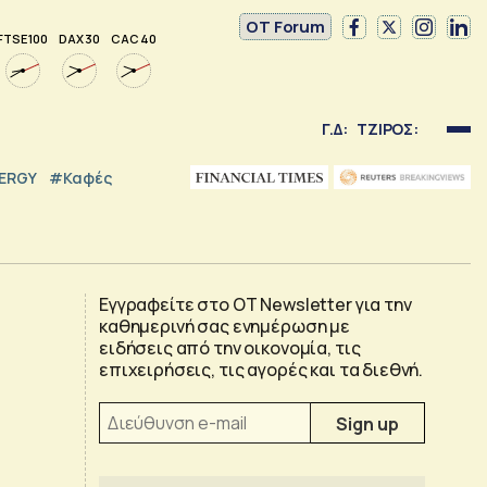
OT Forum
FTSE 100
DAX 30
CAC 40
Γ.Δ:
ΤΖΙΡΟΣ:
NERGY
#καφές
Εγγραφείτε στο OT Newsletter για την
καθημερινή σας ενημέρωση με
ειδήσεις από την οικονομία, τις
επιχειρήσεις, τις αγορές και τα διεθνή.