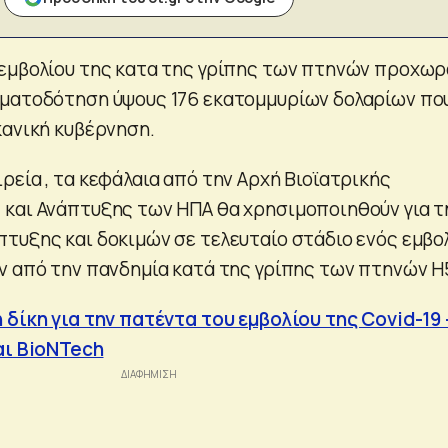
εμβολίου της κατα της γρίπης των πτηνών προχωρ
ηματοδότηση ύψους 176 εκατομμυρίων δολαρίων πο
κανική κυβέρνηση.
ρεία , τα κεφάλαια από την Αρχή Βιοϊατρικής
και Ανάπτυξης των ΗΠΑ θα χρησιμοποιηθούν για τ
τυξης και δοκιμών σε τελευταίο στάδιο ενός εμβο
ν από την πανδημία κατά της γρίπης των πτηνών H
 δίκη για την πατέντα του εμβολίου της Covid-19 
αι BioNTech