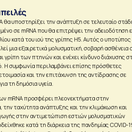
απειλές
A θα υποστηρίξει την ανάπτυξη σε τελευταίο στάδ
ισμένο σε mRNA που θα επιτρέψει την αδειοδότηση 
ίου κατά του ιού της γρίπης H5. Αυτός ο υποτύπος
λεί μια εξαιρετικά μολυσματική, σοβαρή ασθένεια 
ι γρίπη των πτηνών και ενέχει κίνδυνο διάχυσης σ
. Η συμφωνία περιλαμβάνει επίσης πρόσθετες
οετοιμασία και την επιτάχυνση της αντίδρασης σε
για τη δημόσια υγεία.
λίων mRNA προσφέρει πλεονεκτήματα στην
 την ταχύτητα ανάπτυξης και την κλιμάκωση και
αγωγής στην αντιμετώπιση εστιών μολυσματικών
δείχθηκε κατά τη διάρκεια της πανδημίας COVID-1