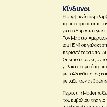
Κίνδυνοι
Η συμφωνία περιλαμβ
προετοιμασία και τη
για τη δημόσια υγεία,
Τον Μάρτιο, Αμερικα
ιού H5N1 σε γαλακτοπ
περισσότερα από 130 
Οι επιστήμονες ανησυ
γαλακτοκομικά προϊό
μεταλλαχθεί ο ιός κα
μεταξύ των ανθρώπω
Πέρυσι, η Moderna ξ
του εμβολίου της γι