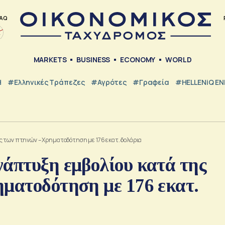
AQ
MARKETS
BUSINESS
ECONOMY
WORLD
Η
#ελληνικές Τράπεζες
#Αγρότες
#Γραφεία
#HELLENiQ E
 των πτηνών – Χρηματοδότηση με 176 εκατ. δολάρια
νάπτυξη εμβολίου κατά της
ηματοδότηση με 176 εκατ.