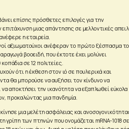
άνει επίσης πρόσθετες επιλογές για την
ν επιτάχυνση μιας απάντησης σε μελλοντικές απει
 ανέφερε η εταιρεία.
νοί αξιωματούχοι ανέφεραν το πρώτο ξέσπασμα τ
αραγωγά βοοειδή, που έκτοτε έχει μολύνει
κοπάδια σε 12 πολιτείες.
χούν ότι η έκθεση στον ιό σε πουλερικά και
ντα θα μπορούσε να αυξήσει τον κίνδυνο να
ι να αποκτήσει την ικανότητα να εξαπλωθεί εύκολα
ν, προκαλώντας μια πανδημία.
εκίνησε μια μελέτη ασφάλειας και ανοσογονικότητα
α τη γρίπη των πτηνών που ονομάζεται mRNA-1018 σ