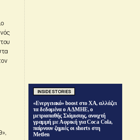
ιο
ενός
 του
στα
τον
INSIDE STORIES
«Ενεργειακό» boost στο ΧΑ, αλλάζει
τα δεδομένα ο ΑΔΜΗΕ, ο
μετριοπαθής Σιάμισιης, ανοιχτή
γραμμή με Αφρική για Coca Cola,
παίρνουν ζημιές οι shorts στη
9»,
Metlen