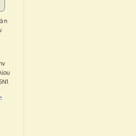
ά η
υ
ην
λίου
5N1.
–