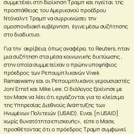
συμμετέχει στη διοίκηση Τραμπ και ηγείται της
προσπάθειας του Αμερικανού προέδρου
Ντόναλντ Τραμπ να συρρικνώσει την
ομοσπονδιακή κυβέρνηση, έγινε μέσω συζήτησης
στο διαδικτυο.
Για την ακρίβεια, όπως αναφέρει το Reuters, ηταν
μια συζήτηση στα μέσα κοινωνικής δικτύωσης ,
στην οποία συμμετείχαν ο πρώην υποψήφιος
πρόεδρος των Ρεπουμπλικανών Vivek
Ramaswamy και οι Ρεπουμπλικάνοι γερουσιαστές
Joni Ernst και Mike Lee. Ο διάλογος ξεκίνησε με
τον Μασκ να λέει ότι εργάζονται για το κλείσιμο
της Υπηρεσίας Διεθνούς Ανάπτυξης των
Ηνωμένων Πολιτειών (USAID). Ειναι [η USAID]
χωρίς δυνατότητα επισκευής», είπε ο Μασκ,
προσθέτοντας ότι ο πρόεδρος Τραμπ συμφωνεί