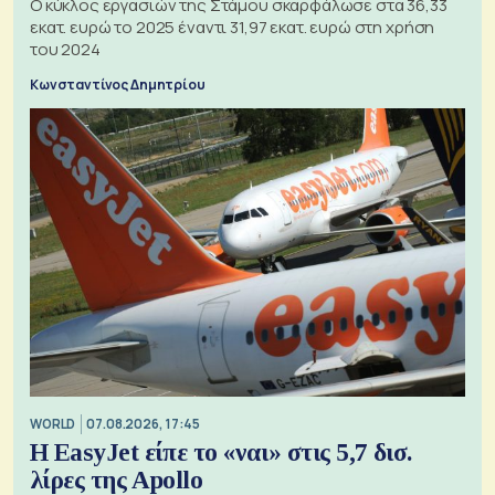
Ο κύκλος εργασιών της Στάμου σκαρφάλωσε στα 36,33
εκατ. ευρώ το 2025 έναντι 31,97 εκατ. ευρώ στη χρήση
του 2024
Κωνσταντίνος Δημητρίου
WORLD
07.08.2026, 17:45
Η EasyJet είπε το «ναι» στις 5,7 δισ.
λίρες της Apollo