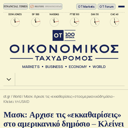
ΟΤ Markets
OT Forum
DOW JONES
SP 500
NASDAQ
FTSE 100
DAX 30
CAC 40
MARKETS
BUSINESS
ECONOMY
WORLD
Χ.Α.
ot.gr
/
World
/
Μασκ: Αρχισε τις «εκκαθαρίσεις» στο αμερικανικό δημόσιο –
Κλείνει τη USAID
Μασκ: Αρχισε τις «εκκαθαρίσεις»
στο αμερικανικό δημόσιο – Κλείνει