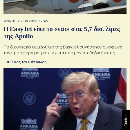
WORLD
07.08.2026, 17:45
Η EasyJet είπε το «ναι» στις 5,7 δισ. λίρες
της Apollo
Το διοικητικό συμβούλιο της EasyJet συνέστησε ομόφωνα
την προσφορά μετρητών μετά από μήνες αβεβαιότητας
Ευθύμιος Τσιλιόπουλος
Cookies