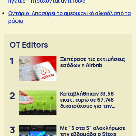
ηγέτες – Υπόσχονται αντίποινα
Οντάριο: Αποσύρει το αμερικανικό αλκοόλ από τα
ράφια
OT Editors
1
Ξεπέρασε τις εκτιμήσεις
εσόδων η Airbnb
2
Καταβλήθηκαν 33,58
εκατ. ευρώ σε 67.746
δικαιούχους για την
αγορά λιπασμάτων
3
Με "5 στα 5" ολοκλήρωσε
την εβδομάδα ο Stoxx