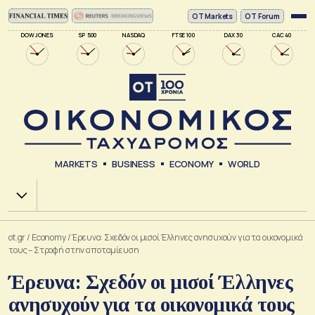
ΟΤ Markets
OT Forum
DOW JONES
SP 500
NASDAQ
FTSE 100
DAX 30
CAC 40
MARKETS
BUSINESS
ECONOMY
WORLD
Χ.Α.
ot.gr
/
Economy
/
Έρευνα: Σχεδόν οι μισοί Έλληνες ανησυχούν για τα οικονομικά
τους – Στροφή στην αποταμίευση
Έρευνα: Σχεδόν οι μισοί Έλληνες
ανησυχούν για τα οικονομικά τους