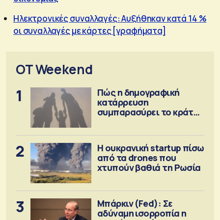
Ηλεκτρονικές συναλλαγές: Αυξήθηκαν κατά 14 %
οι συναλλαγές με κάρτες [γραφήματα]
OT Weekend
1
Πώς η δημογραφική
κατάρρευση
συμπαρασύρει το κράτος
πρόνοιας
2
Η ουκρανική startup πίσω
από τα drones που
χτυπούν βαθιά τη Ρωσία
3
Μπάρκιν (Fed): Σε
αδύναμη ισορροπία η