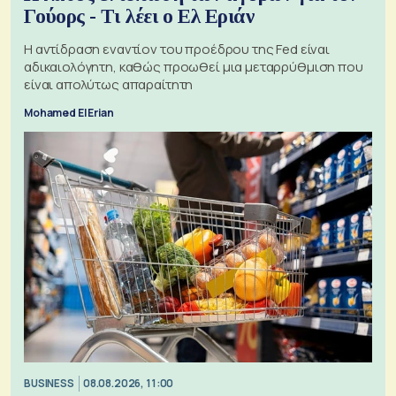
Γούορς - Τι λέει ο Ελ Εριάν
Η αντίδραση εναντίον του προέδρου της Fed είναι
αδικαιολόγητη, καθώς προωθεί μια μεταρρύθμιση που
είναι απολύτως απαραίτητη
Mohamed El Erian
BUSINESS
08.08.2026, 11:00