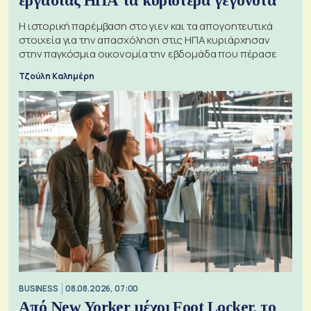
εργασίας ΗΠΑ τα κυριότερα γεγονότα
Η ιστορική παρέμβαση στο γιεν και τα απογοητευτικά
στοιχεία για την απασχόληση στις ΗΠΑ κυριάρχησαν
στην παγκόσμια οικονομία την εβδομάδα που πέρασε
Τζούλη Καλημέρη
BUSINESS
08.08.2026, 07:00
Από New Yorker μέχρι Foot Locker, το