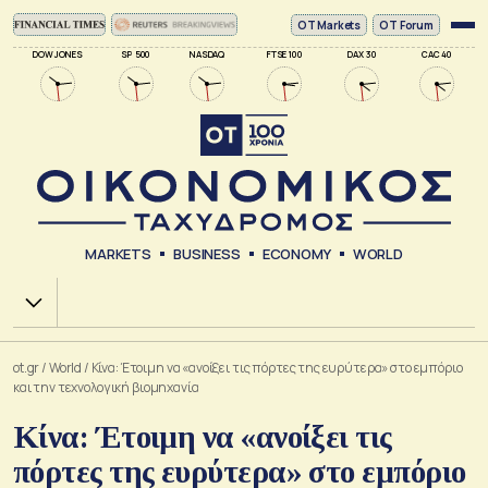
ΟΤ Markets
OT Forum
DOW JONES
SP 500
NASDAQ
FTSE 100
DAX 30
CAC 40
MARKETS
BUSINESS
ECONOMY
WORLD
Χ.Α.
ot.gr
/
World
/
Κίνα: Έτοιμη να «ανοίξει τις πόρτες της ευρύτερα» στο εμπόριο
και την τεχνολογική βιομηχανία
Κίνα: Έτοιμη να «ανοίξει τις
πόρτες της ευρύτερα» στο εμπόριο