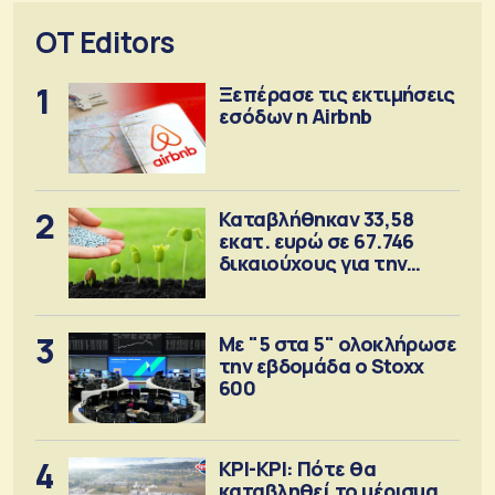
OT Editors
1
Ξεπέρασε τις εκτιμήσεις
εσόδων η Airbnb
2
Καταβλήθηκαν 33,58
εκατ. ευρώ σε 67.746
δικαιούχους για την
αγορά λιπασμάτων
3
Με "5 στα 5" ολοκλήρωσε
την εβδομάδα ο Stoxx
600
4
ΚΡΙ-ΚΡΙ: Πότε θα
καταβληθεί το μέρισμα