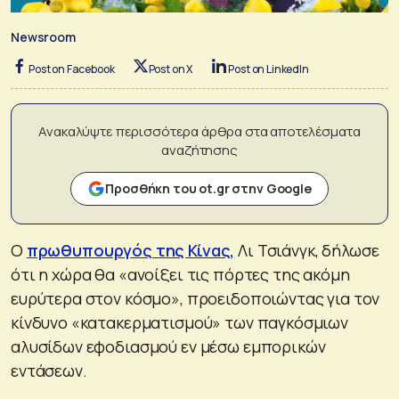
Newsroom
Post on Facebook
Post on X
Post on LinkedIn
Ανακαλύψτε περισσότερα άρθρα στα αποτελέσματα
αναζήτησης
Προσθήκη του ot.gr στην Google
Ο
πρωθυπουργός της Κίνας,
Λι Τσιάνγκ, δήλωσε
ότι η χώρα θα «ανοίξει τις πόρτες της ακόμη
ευρύτερα στον κόσμο», προειδοποιώντας για τον
κίνδυνο «κατακερματισμού» των παγκόσμιων
αλυσίδων εφοδιασμού εν μέσω εμπορικών
εντάσεων.