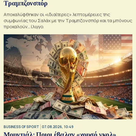
Τραμπζονσπόρ
Αποκαλύφθηκαν οι «ιδιαίτερες» λεπτομέρειες της
συμφωνίας του Σαλάχ με την Τραμπζονσπόρ και τα μπόνους
προκαλούν… ίλιγγο.
BUSINESS OF SPORT
07.08.2026, 10:49
Μουντιάλ: Ποιοι έβαλαν «χρυσό γκολ»