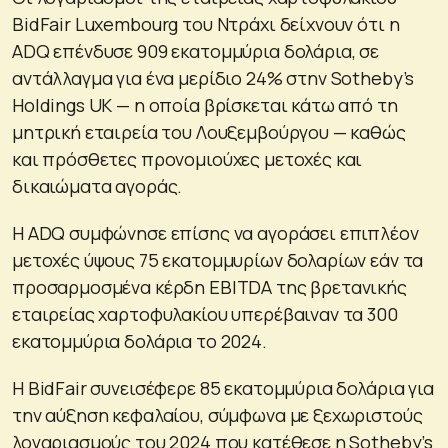
BidFair Luxembourg του Ντράχι δείχνουν ότι η
ADQ επένδυσε 909 εκατομμύρια δολάρια, σε
αντάλλαγμα για ένα μερίδιο 24% στην Sotheby’s
Holdings UK — η οποία βρίσκεται κάτω από τη
μητρική εταιρεία του Λουξεμβούργου — καθώς
και πρόσθετες προνομιούχες μετοχές και
δικαιώματα αγοράς.
Η ADQ συμφώνησε επίσης να αγοράσει επιπλέον
μετοχές ύψους 75 εκατομμυρίων δολαρίων εάν τα
προσαρμοσμένα κέρδη EBITDA της βρετανικής
εταιρείας χαρτοφυλακίου υπερέβαιναν τα 300
εκατομμύρια δολάρια το 2024.
Η BidFair συνεισέφερε 85 εκατομμύρια δολάρια για
την αύξηση κεφαλαίου, σύμφωνα με ξεχωριστούς
λογαριασμούς του 2024 που κατέθεσε η Sotheby’s