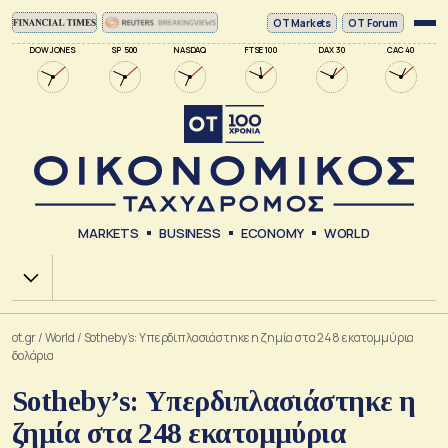
ΟΤ Markets
OT Forum
DOW JONES
SP 500
NASDAQ
FTSE 100
DAX 30
CAC 40
MARKETS
BUSINESS
ECONOMY
WORLD
Χ.Α.
ot.gr
/
World
/
Sotheby’s: Υπερδιπλασιάστηκε η ζημία στα 248 εκατομμύρια
δολάρια
Sotheby’s: Υπερδιπλασιάστηκε η
ζημία στα 248 εκατομμύρια