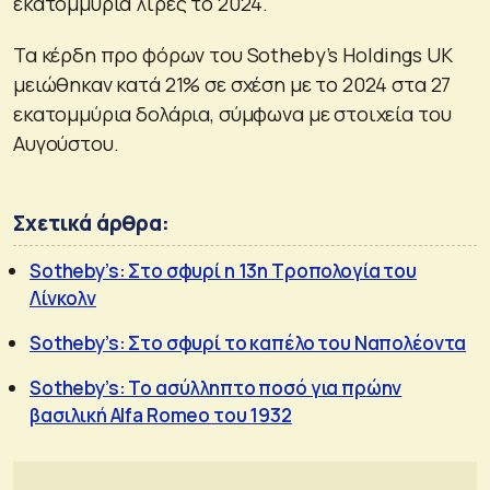
εκατομμύρια λίρες το 2024.
Τα κέρδη προ φόρων του Sotheby’s Holdings UK
μειώθηκαν κατά 21% σε σχέση με το 2024 στα 27
εκατομμύρια δολάρια, σύμφωνα με στοιχεία του
Αυγούστου.
Σχετικά άρθρα:
Sotheby’s: Στο σφυρί η 13η Τροπολογία του
Λίνκολν
Sotheby’s: Στο σφυρί το καπέλο του Ναπολέοντα
Sotheby’s: Το ασύλληπτο ποσό για πρώην
βασιλική Alfa Romeo του 1932