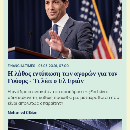
FINANCIAL TIMES
08.08.2026, 07:00
Η λάθος εντύπωση των αγορών για τον
Γούορς - Τι λέει ο Ελ Εριάν
Η αντίδραση εναντίον του προέδρου της Fed είναι
αδικαιολόγητη, καθώς προωθεί μια μεταρρύθμιση που
είναι απολύτως απαραίτητη
Mohamed El Erian