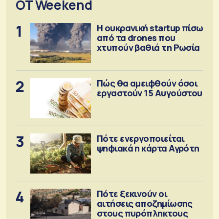
OT Weekend
1
Η ουκρανική startup πίσω
από τα drones που
χτυπούν βαθιά τη Ρωσία
2
Πώς θα αμειφθούν όσοι
εργαστούν 15 Αυγούστου
3
Πότε ενεργοποιείται
ψηφιακά η κάρτα Αγρότη
4
Πότε ξεκινούν οι
αιτήσεις αποζημίωσης
στους πυρόπληκτους