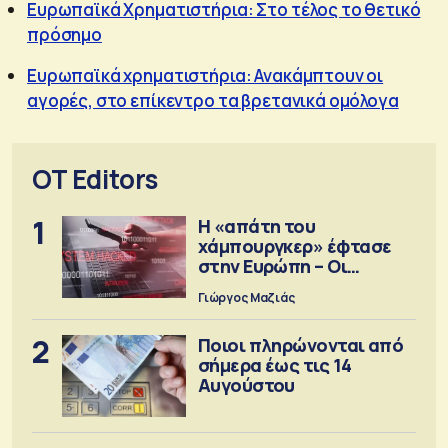
Ευρωπαϊκά Χρηματιστήρια: Στο τέλος το θετικό
πρόσημο
Ευρωπαϊκά χρηματιστήρια: Ανακάμπτουν οι
αγορές, στο επίκεντρο τα βρετανικά ομόλογα
OT Editors
1
Η «απάτη του
χάμπουργκερ» έφτασε
στην Ευρώπη – Οι
προειδοποιήσεις
Γιώργος Μαζιάς
2
Ποιοι πληρώνονται από
σήμερα έως τις 14
Αυγούστου