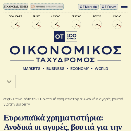
ΟΤ Markets
OT Forum
DOW JONES
SP 500
NASDAQ
FTSE 100
DAX 30
CAC 40
MARKETS
BUSINESS
ECONOMY
WORLD
Χ.Α.
ot.gr
/
Επικαιρότητα
/
Ευρωπαϊκά χρηματιστήρια: Ανοδικά οι αγορές, βουτιά
για την Burberry
Ευρωπαϊκά χρηματιστήρια:
Ανοδικά οι αγορές, βουτιά για την