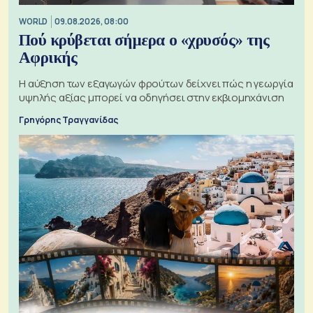
WORLD
09.08.2026, 08:00
Πού κρύβεται σήμερα ο «χρυσός» της
Αφρικής
Η αύξηση των εξαγωγών φρούτων δείχνει πώς η γεωργία
υψηλής αξίας μπορεί να οδηγήσει στην εκβιομηχάνιση
Γρηγόρης Τραγγανίδας