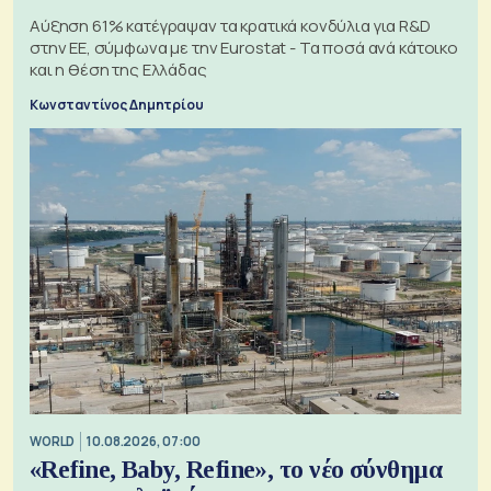
Αύξηση 61% κατέγραψαν τα κρατικά κονδύλια για R&D
στην ΕΕ, σύμφωνα με την Eurostat - Τα ποσά ανά κάτοικο
και η θέση της Ελλάδας
Κωνσταντίνος Δημητρίου
WORLD
10.08.2026, 07:00
«Refine, Baby, Refine», το νέο σύνθημα