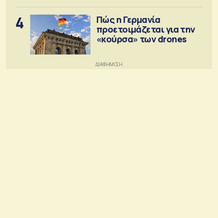
4
Πώς η Γερμανία
προετοιμάζεται για την
«κούρσα» των drones