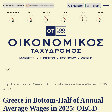
ΟΤ Markets
OT Forum
DOW JONES
SP 500
NASDAQ
FTSE 100
DAX 30
CAC 40
MARKETS
BUSINESS
ECONOMY
WORLD
Χ.Α.
ot.gr
/
English Edition
/
Greece in Bottom-Half of Annual Average Wages in 2025:
OECD
Greece in Bottom-Half of Annual
Average Wages in 2025: OECD