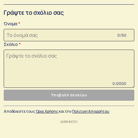
Γράψτε το σχόλιο σας
Όνομα
0 /50
Σχόλιο
0 /2000
Υποβολή σχολίου
Αποδέχεστε τους
Όροι Χρήσης
και την
Πολιτικη Απορρήτου