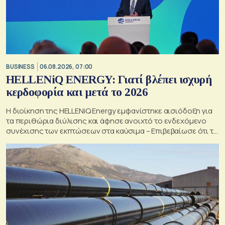
BUSINESS
06.08.2026, 07:00
HELLENiQ ENERGY: Γιατί βλέπει ισχυρή
κερδοφορία και μετά το 2026
Η διοίκηση της HELLENiQ Energy εμφανίστηκε αισιόδοξη για
τα περιθώρια διύλισης και άφησε ανοιχτό το ενδεχόμενο
συνέχισης των εκπτώσεων στα καύσιμα – Επιβεβαίωσε ότι το
γεωτρύπανο θα μπει το 2027 στο Βόρειο Ιόνιο