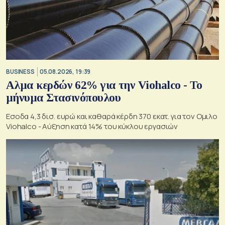
BUSINESS
05.08.2026, 19:39
Αλμα κερδών 62% για την Viohalco - Το
μήνυμα Στασινόπουλου
Εσοδα 4,3 δισ. ευρώ και καθαρά κέρδη 370 εκατ. για τον Ομιλο
Viohalco - Αύξηση κατά 14% του κύκλου εργασιών