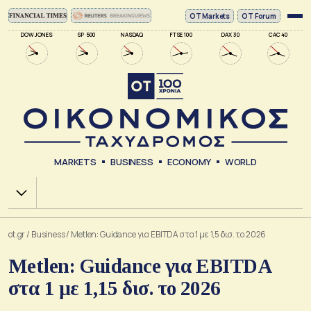
ΟΤ Markets
OT Forum
DOW JONES
SP 500
NASDAQ
FTSE 100
DAX 30
CAC 40
MARKETS
BUSINESS
ECONOMY
WORLD
Χ.Α.
ot.gr
/
Business
/
Metlen: Guidance για EBITDA στα 1 με 1,5 δισ. το 2026
Metlen: Guidance για EBITDA
στα 1 με 1,15 δισ. το 2026