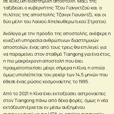
σε κινεζική διαστημική αποστολή. Μαζί της
ταξιδεύει ο κυβερνήτης Τζου Γιανγκτζού και ο
πιλότος της αποστολής Τζανγκ Γιουαντζί, και οι
δύο μέλη του Λαϊκού Απελευθερωτικού Στρατού.
Ανάλογα με την πρόοδο της αποστολής, ανέφερε η
κινεζική υπηρεσία ανθρώπινων διαστημικών
αποστολών, ένας από τους τρεις θα επιλεγεί για
να παραμείνει στον σταθμό Tiangong για ένα έτος,
η πιο μακρόχρονη αποστολή που έχει
πραγματοποιήσει μέχρι σήμερα η Κίνα, η οποία
όμως υπολείπεται του ρεκόρ των 14,5 μηνών που
έθεσε ένας ρώσος κοσμοναύτης το 1995.
Από το 2021 η Κίνα έχει εκτοξεύσει αστροναύτες
στον Tiangong πάνω από δέκα φορές, όμως η νέα
εκτόξευση έρχεται εν μέσω αυξημένου
ανταγωνισμού με τις ΗΠΑ, οι οποίες ανησυχούν