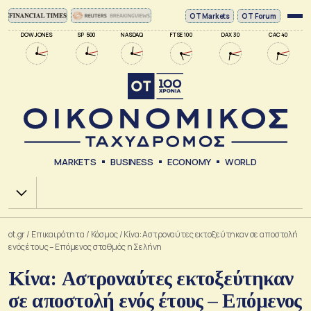
ΟΤ Markets
OT Forum
DOW JONES
SP 500
NASDAQ
FTSE 100
DAX 30
CAC 40
MARKETS
BUSINESS
ECONOMY
WORLD
Χ.Α.
ot.gr
/
Επικαιρότητα
/
Κόσμος
/
Κίνα: Αστροναύτες εκτοξεύτηκαν σε αποστολή
ενός έτους – Επόμενος σταθμός η Σελήνη
Κίνα: Αστροναύτες εκτοξεύτηκαν
σε αποστολή ενός έτους – Επόμενος