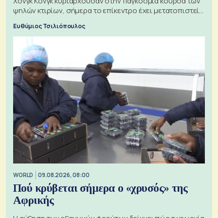
Χονγκ Κονγκ κυριαρχούσαν στην παγκόσμια κούρσα των
ψηλών κτιρίων, σήμερα το επίκεντρο έχει μετατοπιστεί
προς την Ασία
Ευθύμιος Τσιλιόπουλος
WORLD
09.08.2026, 08:00
Πού κρύβεται σήμερα ο «χρυσός» της
Αφρικής