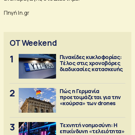
Πηγή In.gr
OT Weekend
1
Πινακίδες κυκλοφορίας:
Τέλος στις χρονοβόρες
διαδικασίες κατασκευής
2
Πώς η Γερμανία
προετοιμάζεται για την
«κούρσα» των drones
3
Τεχνητή νοημοσύνη: Η
επικίνδυνη «τελειότητα»