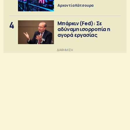
Αρχοντία Κάτσουρα
4
Μπάρκιν (Fed): Σε
αδύναμη ισορροπία η
αγορά εργασίας