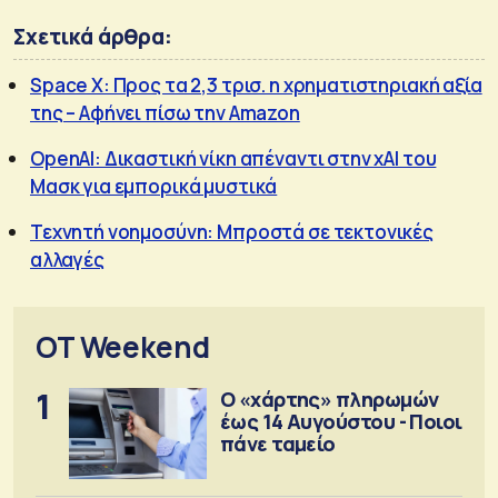
Σχετικά άρθρα:
Space X: Προς τα 2,3 τρισ. η χρηματιστηριακή αξία
της – Αφήνει πίσω την Amazon
OpenAI: Δικαστική νίκη απέναντι στην xAI του
Μασκ για εμπορικά μυστικά
Τεχνητή νοημοσύνη: Μπροστά σε τεκτονικές
αλλαγές
OT Weekend
1
Ο «χάρτης» πληρωμών
έως 14 Αυγούστου - Ποιοι
πάνε ταμείο