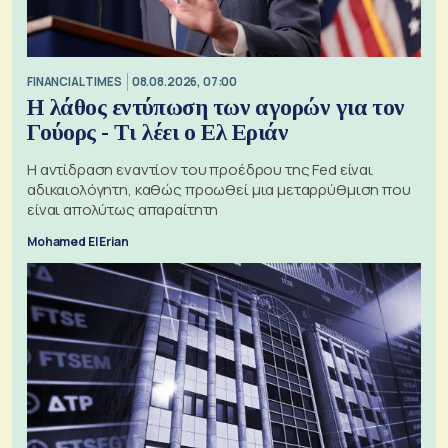
FINANCIAL TIMES
08.08.2026, 07:00
Η λάθος εντύπωση των αγορών για τον
Γούορς - Τι λέει ο Ελ Εριάν
Η αντίδραση εναντίον του προέδρου της Fed είναι
αδικαιολόγητη, καθώς προωθεί μια μεταρρύθμιση που
είναι απολύτως απαραίτητη
Mohamed El Erian