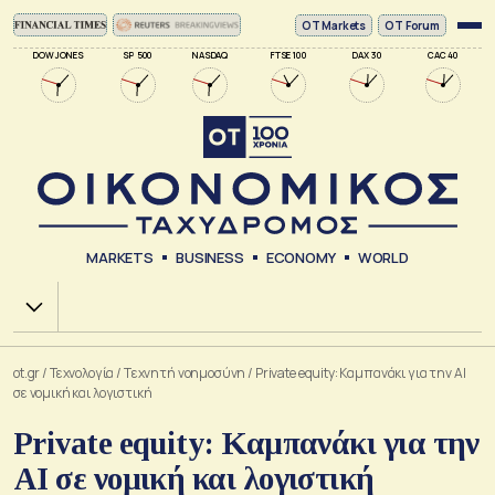
ΟΤ Markets
OT Forum
DOW JONES
SP 500
NASDAQ
FTSE 100
DAX 30
CAC 40
MARKETS
BUSINESS
ECONOMY
WORLD
Χ.Α.
ot.gr
/
Τεχνολογία
/
Tεχνητή νοημοσύνη
/
Private equity: Καμπανάκι για την AI
σε νομική και λογιστική
Private equity: Καμπανάκι για την
AI σε νομική και λογιστική