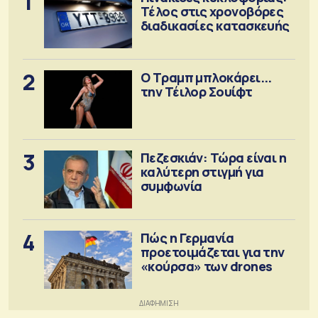
1
Τέλος στις χρονοβόρες
διαδικασίες κατασκευής
2
Ο Τραμπ μπλοκάρει...
την Τέιλορ Σουίφτ
3
Πεζεσκιάν: Τώρα είναι η
καλύτερη στιγμή για
συμφωνία
4
Πώς η Γερμανία
προετοιμάζεται για την
«κούρσα» των drones