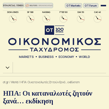
ΟΤ Markets
OT Forum
DOW JONES
SP 500
NASDAQ
FTSE 100
DAX 30
CAC 40
MARKETS
BUSINESS
ECONOMY
WORLD
Χ.Α.
ot.gr
/
World
/
ΗΠΑ: Οι καταναλωτές ζητούν ξανά… εκδίκηση
ΗΠΑ: Οι καταναλωτές ζητούν
ξανά… εκδίκηση