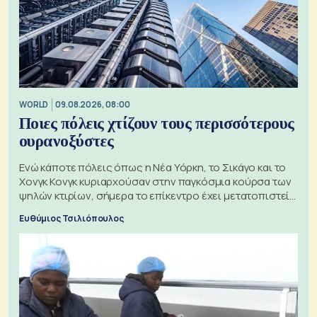
WORLD
09.08.2026, 08:00
Ποιες πόλεις χτίζουν τους περισσότερους
ουρανοξύστες
Ενώ κάποτε πόλεις όπως η Νέα Υόρκη, το Σικάγο και το
Χονγκ Κονγκ κυριαρχούσαν στην παγκόσμια κούρσα των
ψηλών κτιρίων, σήμερα το επίκεντρο έχει μετατοπιστεί
προς την Ασία
Ευθύμιος Τσιλιόπουλος