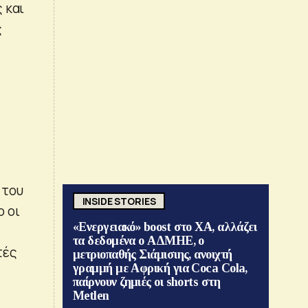
 και
ς
 του
INSIDE STORIES
ο οι
«Ενεργειακό» boost στο ΧΑ, αλλάζει
τα δεδομένα ο ΑΔΜΗΕ, ο
τές
μετριοπαθής Σιάμισιης, ανοιχτή
γραμμή με Αφρική για Coca Cola,
παίρνουν ζημιές οι shorts στη
Metlen