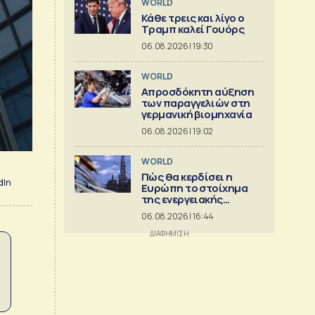
WORLD
Κάθε τρεις και λίγο ο
Τραμπ καλεί Γουόρς
06.08.2026 | 19:30
WORLD
Απροσδόκητη αύξηση
των παραγγελιών στη
γερμανική βιομηχανία
06.08.2026 | 19:02
WORLD
Πώς θα κερδίσει η
dIn
Ευρώπη το στοίχημα
της ενεργειακής
ασφάλειας
06.08.2026 | 16:44