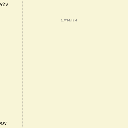
νών
ρον