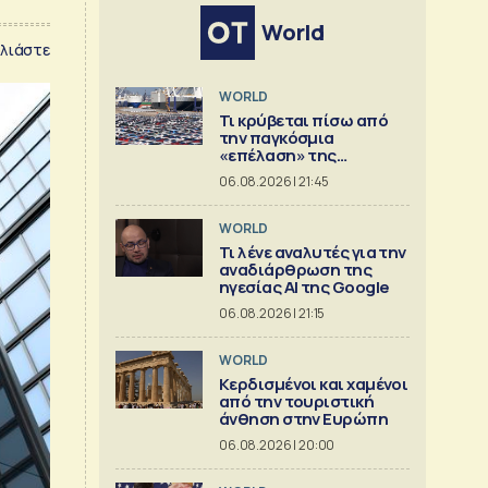
World
λιάστε
WORLD
Τι κρύβεται πίσω από
την παγκόσμια
«επέλαση» της
κινεζικής
06.08.2026 | 21:45
αυτοκινητοβιομηχανίας
WORLD
Τι λένε αναλυτές για την
αναδιάρθρωση της
ηγεσίας ΑΙ της Google
06.08.2026 | 21:15
WORLD
Κερδισμένοι και χαμένοι
από την τουριστική
άνθηση στην Ευρώπη
06.08.2026 | 20:00