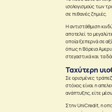
ισολογισμούς των τρ
σε πιθανές ζημιές.
Η αντιστάθμιση κινδ
αποτελεί το μεγαλύτ
οποία ξεπερνά σε αξί
όπως η Βόρεια Αμερι
στεγαστικά και τα δ
Ταχύτερη υιο
Σε ορισμένες τράπεζ
στόχος είναι η απελ
ανάπτυξης, είτε μέσ
Στην UniCredit, η οπ