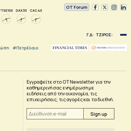
OT Forum
FTSE 100
DAX 30
CAC 40
Γ.Δ:
ΤΖΙΡΟΣ:
ρώπη
#Πετρέλαιο
Εγγραφείτε στο OT Newsletter για την
καθημερινή σας ενημέρωση με
ειδήσεις από την οικονομία, τις
επιχειρήσεις, τις αγορές και τα διεθνή.