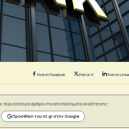
Post on Facebook
Post on X
Post on Linke
ε περισσότερα άρθρα στα αποτελέσματα αναζήτησης
Προσθήκη του ot.gr στην Google