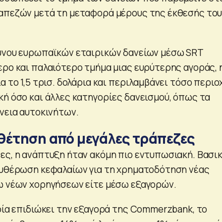
απεζών μετά τη μεταφορά μέρους της έκθεσής το
ύνου ευρωπαϊκών εταιρικών δανείων μέσω SRT
ερο και παλαιότερο τμήμα μιας ευρύτερης αγοράς, 
α το 1,5 τρισ. δολάρια και περιλαμβάνει τόσο περιο
κή όσο και άλλες κατηγορίες δανεισμού, όπως τα
άνεια αυτοκινήτων.
θέτηση από μεγάλες τράπεζες
ες, η ανάπτυξη ήταν ακόμη πιο εντυπωσιακή. Βασι
ευθέρωση κεφαλαίων για τη χρηματοδότηση νέας
ω νέων χορηγήσεων είτε μέσω εξαγορών.
οία επιδιώκει την εξαγορά της Commerzbank, το