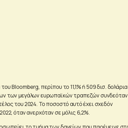
του Bloomberg, περίπου το 11,1% ή 509 δισ. δολάρια
ίων των μεγάλων ευρωπαϊκών τραπεζών συνδεόταν
τέλος του 2024. Το ποσοστό αυτό έχει σχεδόν
2022, όταν ανερχόταν σε μόλις 6,2%.
οσωπεύει το τμήμα των δανείων που παρέμεινε στ