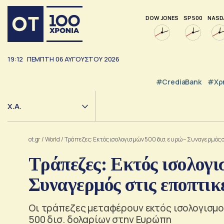
DOW JONES
SP 500
NASD
19:12
ΠΕΜΠΤΗ
06
ΑΥΓΟΥΣΤΟΥ
2026
#CrediaBank
#Χρ
Χ.Α.
ot.gr
/
World
/
Τράπεζες: Εκτός ισολογισμών 500 δισ. ευρώ – Συναγερμός 
Τράπεζες: Εκτός ισολογι
Συναγερμός στις εποπτικ
Οι τράπεζες μεταφέρουν εκτός ισολογισμο
500 δισ. δολαρίων στην Ευρώπη