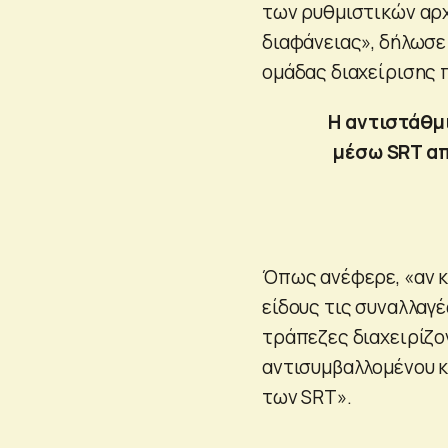
των ρυθμιστικών αρχ
διαφάνειας», δήλωσε 
ομάδας διαχείρισης
Η αντιστάθμ
μέσω SRT απ
Όπως ανέφερε, «αν κ
είδους τις συναλλαγέ
τράπεζες διαχειρίζο
αντισυμβαλλομένου 
των SRT».