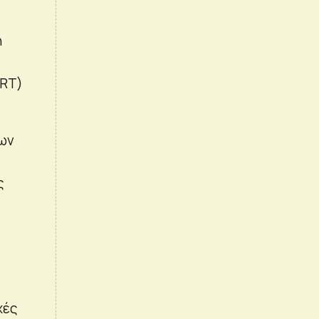
ή
SRT)
των
ς
χές