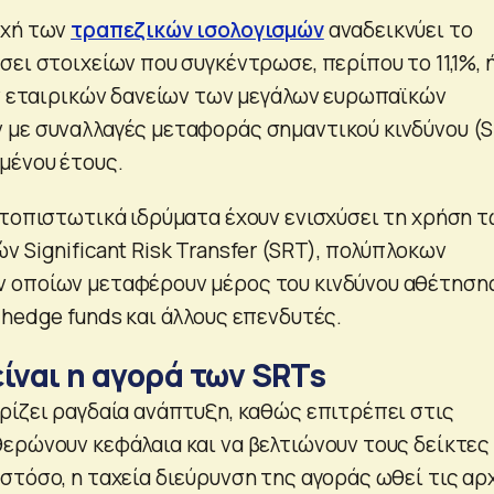
υχή των
τραπεζικών ισολογισμών
αναδεικνύει το
ει στοιχείων που συγκέντρωσε, περίπου το 11,1%, 
ων εταιρικών δανείων των μεγάλων ευρωπαϊκών
 με συναλλαγές μεταφοράς σημαντικού κινδύνου (
μένου έτους.
ατοπιστωτικά ιδρύματα έχουν ενισχύσει τη χρήση 
 Significant Risk Transfer (SRT), πολύπλοκων
 οποίων μεταφέρουν μέρος του κινδύνου αθέτηση
 hedge funds και άλλους επενδυτές.
ίναι η αγορά των SRTs
ρίζει ραγδαία ανάπτυξη, καθώς επιτρέπει στις
ερώνουν κεφάλαια και να βελτιώνουν τους δείκτες
στόσο, η ταχεία διεύρυνση της αγοράς ωθεί τις αρ