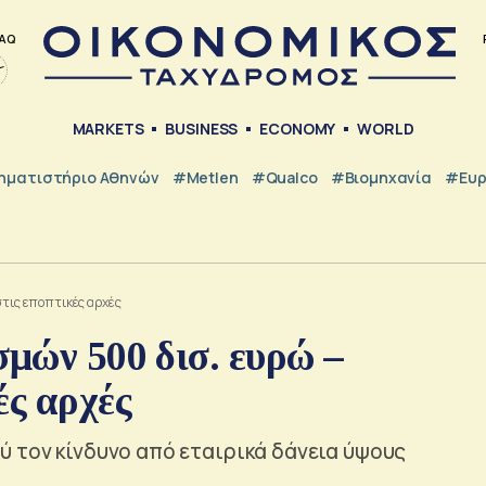
AQ
MARKETS
BUSINESS
ECONOMY
WORLD
ηματιστήριο Αθηνών
#metlen
#Qualco
#Βιομηχανία
#Ευ
στις εποπτικές αρχές
σμών 500 δισ. ευρώ –
ές αρχές
ύ τον κίνδυνο από εταιρικά δάνεια ύψους