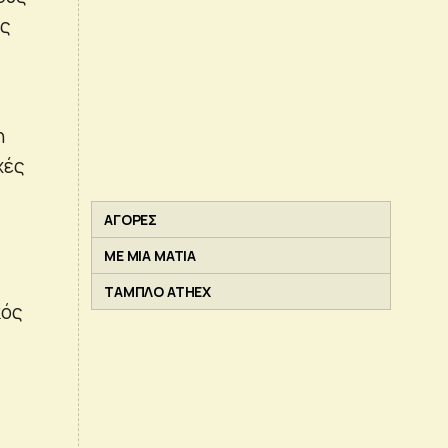
υς
η
χές
ΑΓΟΡΕΣ
ΜΕ ΜΙΑ ΜΑΤΙΑ
ΤΑΜΠΛΟ ATHEX
κός