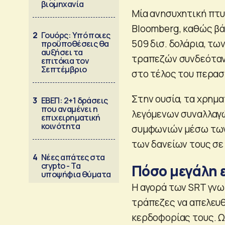
βιομηχανία
Μία ανησυχητική πτ
Bloomberg, καθώς βάσ
2
Γουόρς: Υπό ποιες
509 δισ. δολάρια, τ
προϋποθέσεις θα
αυξήσει τα
τραπεζών συνδεόταν
επιτόκια τον
Σεπτέμβριο
στο τέλος του περασ
Στην ουσία, τα χρημ
3
ΕΒΕΠ: 2+1 δράσεις
που αναμένει η
λεγόμενων συναλλαγών
επιχειρηματική
κοινότητα
συμφωνιών μέσω των
των δανείων τους σε
4
Νέες απάτες στα
crypto - Τα
Πόσο μεγάλη ε
υποψήφια θύματα
Η αγορά των SRT γνω
τράπεζες να απελευθ
κερδοφορίας τους. Ω