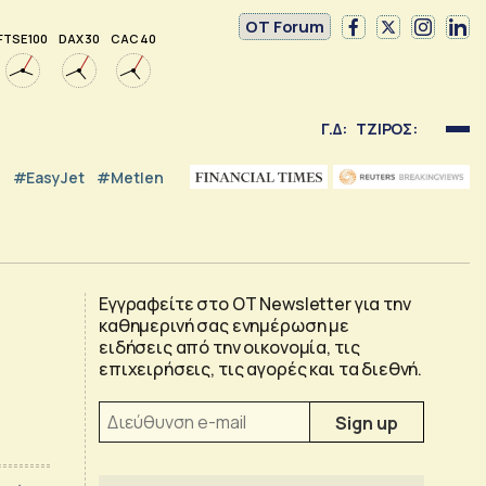
OT Forum
FTSE 100
DAX 30
CAC 40
Γ.Δ:
ΤΖΙΡΟΣ:
#EasyJet
#Metlen
Εγγραφείτε στο OT Newsletter για την
καθημερινή σας ενημέρωση με
ειδήσεις από την οικονομία, τις
επιχειρήσεις, τις αγορές και τα διεθνή.