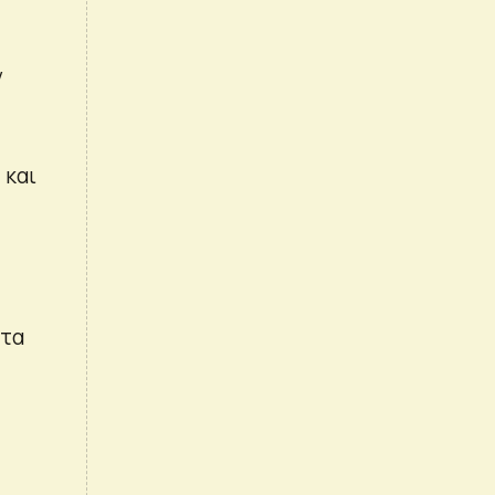
ν
 και
 τα