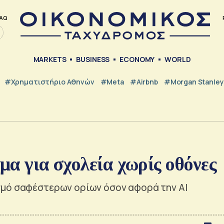
AQ
MARKETS
BUSINESS
ECONOMY
WORLD
#Χρηματιστήριο Αθηνών
#Meta
#Airbnb
#Morgan Stanley
μα για σχολεία χωρίς οθόνες
σμό σαφέστερων ορίων όσον αφορά την ΑΙ