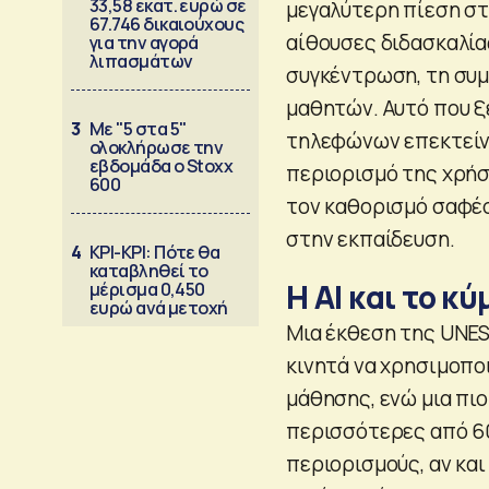
33,58 εκατ. ευρώ σε
μεγαλύτερη πίεση στ
67.746 δικαιούχους
αίθουσες διδασκαλία
για την αγορά
λιπασμάτων
συγκέντρωση, τη συ
μαθητών. Αυτό που ξ
3
Με "5 στα 5"
τηλεφώνων επεκτείνε
ολοκλήρωσε την
εβδομάδα ο Stoxx
περιορισμό της χρήσ
600
τον καθορισμό σαφέ
στην εκπαίδευση.
4
ΚΡΙ-ΚΡΙ: Πότε θα
καταβληθεί το
Η ΑΙ και το 
μέρισμα 0,450
ευρώ ανά μετοχή
Μια έκθεση της UNES
κινητά να χρησιμοπο
μάθησης, ενώ μια πι
περισσότερες από 6
περιορισμούς, αν και