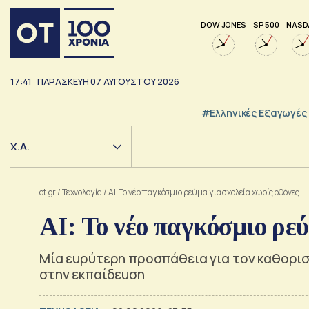
DOW JONES
SP 500
NASD
17:41
ΠΑΡΑΣΚΕΥΗ
07
ΑΥΓΟΥΣΤΟΥ
2026
#Ελληνικές Εξαγωγές
Χ.Α.
ot.gr
/
Τεχνολογία
/
AI: Το νέο παγκόσμιο ρεύμα για σχολεία χωρίς οθόνες
AI: Το νέο παγκόσμιο ρεύ
Μία ευρύτερη προσπάθεια για τον καθορι
στην εκπαίδευση