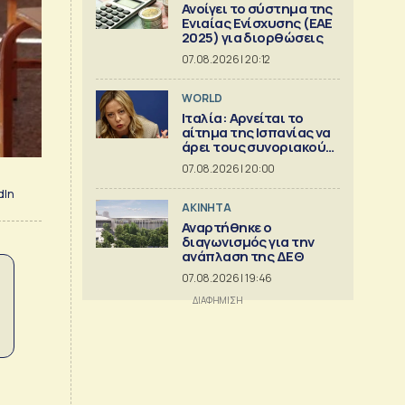
Ανοίγει το σύστημα της
Ενιαίας Ενίσχυσης (ΕΑΕ
2025) για διορθώσεις
07.08.2026 | 20:12
WORLD
Ιταλία: Αρνείται το
αίτημα της Ισπανίας να
άρει τους συνοριακούς
περιορισμούς
07.08.2026 | 20:00
dIn
ΑΚΙΝΗΤΑ
Αναρτήθηκε ο
διαγωνισμός για την
ανάπλαση της ΔΕΘ
07.08.2026 | 19:46