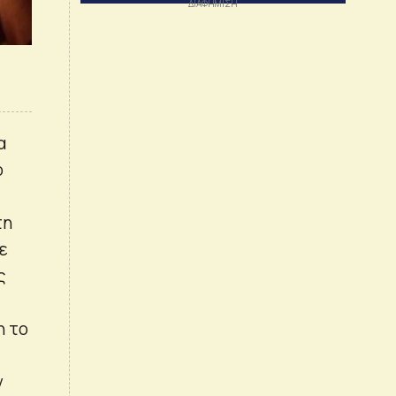
α
ο
τη
ε
ς
η το
ν