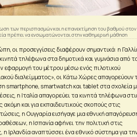
είωση των περισπασμών και η επανεκτίμηση του βαθμού στον
εία πρέπει να ενσωματώνονται στην καθημερινή μάθηση
πη, οι προσεγγίσεις διαφέρουν σημαντικά: η Γαλλί
 κινητά τηλέφωνα στα δημοτικά και γυμνάσια από τ
την εφαρμογή του μέτρου μέσω ενός πιλοτικού
ακού διαλείμματος», οι Κάτω Χώρες απαγορεύουν 
η smartphone, smartwatch και tablet στα σχολεία μ
σεις, η Ιταλία απαγορεύει τα κινητά τηλέφωνα στι
ς ακόμη και για εκπαιδευτικούς σκοπούς στις
ώσεις, η Ουγγαρία εισήγαγε μια εθνική απαγόρευσ
ραθέσεων, η Ισπανία αφήνει την πολιτική στις
 η Ιρλανδία αναπτύσσει ένα εθνικό σύστημα για τη