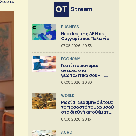
λιάστε
Stream
BUSINESS
Νέο deal της ΔΕΗ σε
Ουγγαρία και Πολωνία
07.08.2026 | 20:36
ECONOMY
Γιατί η οικονομία
αντέχει στο
γεωπολιτικό σοκ - Τι
δείχνει ανάλυση της
07.08.2026 | 20:30
Eurobank [γραφήματα]
WORLD
Ρωσία: Σε χαμηλό έτους
το ποσοστό του χρυσού
στα διεθνή αποθέματα
της Μόσχας
07.08.2026 | 20:18
AGRO