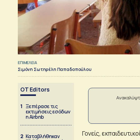
ΕΠΙΜΕΛΕΙΑ
Σιμόνη Σωτηρέλη Παπαδοπούλου
OT Editors
Ανακαλύψτ
1
Ξεπέρασε τις
εκτιμήσεις εσόδων
η Airbnb
Γονείς, εκπαιδευτικο
2
Καταβλήθηκαν