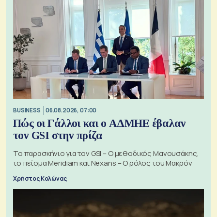
BUSINESS
06.08.2026, 07:00
Πώς οι Γάλλοι και ο ΑΔΜΗΕ έβαλαν
τον GSI στην πρίζα
Το παρασκήνιο για τον GSI – Ο μεθοδικός Μανουσάκης,
το πείσμα Meridiam και Nexans – Ο ρόλος του Μακρόν
Χρήστος Κολώνας