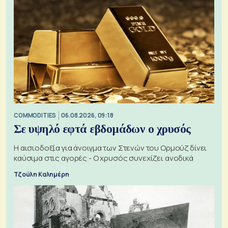
COMMODITIES
06.08.2026, 09:18
Σε υψηλό εφτά εβδομάδων ο χρυσός
Η αισιοδοξία για άνοιγμα των Στενών του Ορμούζ δίνει
καύσιμα στις αγορές - Ο χρυσός συνεχίζει ανοδικά
Τζούλη Καλημέρη