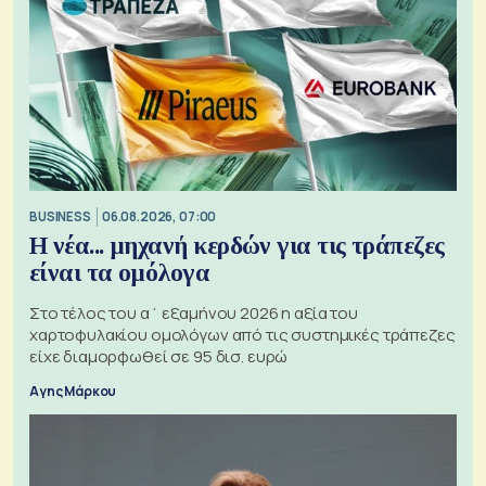
BUSINESS
06.08.2026, 07:00
Η νέα... μηχανή κερδών για τις τράπεζες
είναι τα ομόλογα
Στο τέλος του α΄ εξαμήνου 2026 η αξία του
χαρτοφυλακίου ομολόγων από τις συστημικές τράπεζες
είχε διαμορφωθεί σε 95 δισ. ευρώ
Αγης Μάρκου