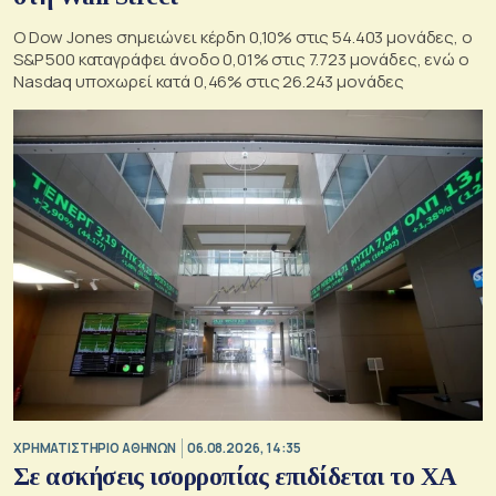
Ο Dow Jones σημειώνει κέρδη 0,10% στις 54.403 μονάδες, ο
S&P 500 καταγράφει άνοδο 0,01% στις 7.723 μονάδες, ενώ ο
Nasdaq υποχωρεί κατά 0,46% στις 26.243 μονάδες
XΡΗΜΑΤΙΣΤΗΡΙΟ ΑΘΗΝΩΝ
06.08.2026, 14:35
Σε ασκήσεις ισορροπίας επιδίδεται το ΧΑ