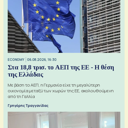
ECONOMY
06.08.2026, 16:30
Στα 18,8 τρισ. το ΑΕΠ της ΕΕ - Η θέση
της Ελλάδας
Με βάση το ΑΕΠ, η Γερμανία είχε τη μεγαλύτερη
οικονομία μεταξύ των χωρών της ΕΕ, ακολουθούμενη
από τη Γαλλία
Γρηγόρης Τραγγανίδας