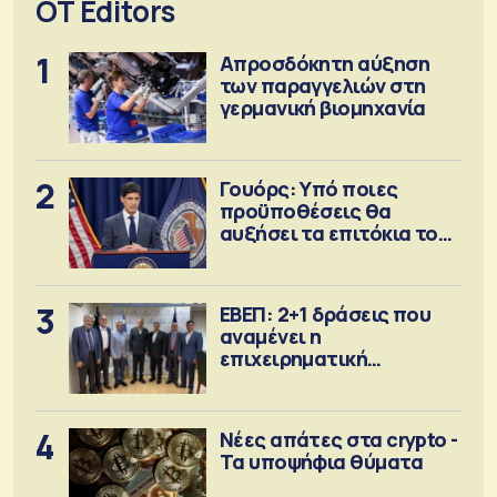
OT Editors
1
Απροσδόκητη αύξηση
των παραγγελιών στη
γερμανική βιομηχανία
2
Γουόρς: Υπό ποιες
προϋποθέσεις θα
αυξήσει τα επιτόκια τον
Σεπτέμβριο
3
ΕΒΕΠ: 2+1 δράσεις που
αναμένει η
επιχειρηματική
κοινότητα
4
Νέες απάτες στα crypto -
Τα υποψήφια θύματα