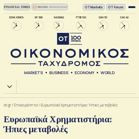
ΟΤ Markets
OT Forum
DOW JONES
SP 500
NASDAQ
FTSE 100
DAX 30
CAC 40
MARKETS
BUSINESS
ECONOMY
WORLD
Χ.Α.
ot.gr
/
Επικαιρότητα
/
Ευρωπαϊκά Χρηματιστήρια: Ήπιες μεταβολές
Ευρωπαϊκά Χρηματιστήρια:
Ήπιες μεταβολές