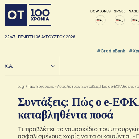
DOW JONES
SP 500
NASD
22:47
ΠΕΜΠΤΗ
06
ΑΥΓΟΥΣΤΟΥ
2026
#CrediaBank
#Χρ
Χ.Α.
ot.gr
/
Tax
/
Εργασιακά – Ασφαλιστικά
/
Συντάξεις: Πώς ο e-ΕΦΚΑ θα ανα
Συντάξεις: Πώς ο e-ΕΦ
καταβληθέντα ποσά
Τι προβλέπει το νομοσχέδιο του υπουργεί
ασφαλισμένους χωρίς να τα δικαιούνται -