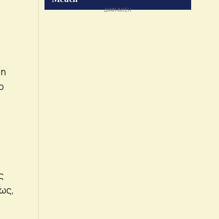
 η
ο
ς
ως,