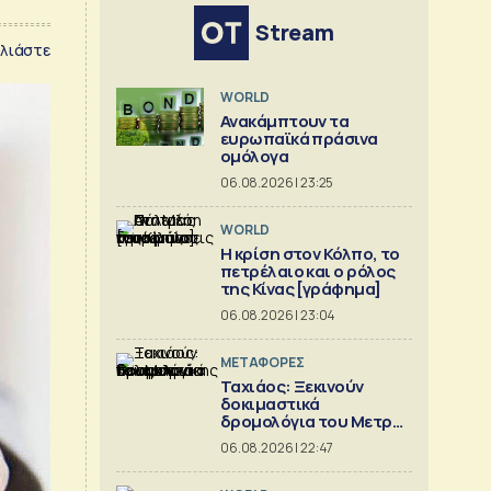
Stream
λιάστε
WORLD
Ανακάμπτουν τα
ευρωπαϊκά πράσινα
ομόλογα
06.08.2026 | 23:25
WORLD
Η κρίση στoν Κόλπο, το
πετρέλαιο και ο ρόλος
της Κίνας [γράφημα]
06.08.2026 | 23:04
ΜΕΤΑΦΟΡΕΣ
Ταχιάος: Ξεκινούν
δοκιμαστικά
δρομολόγια του Μετρό
Θεσσαλονίκης προς
06.08.2026 | 22:47
Καλαμαριά