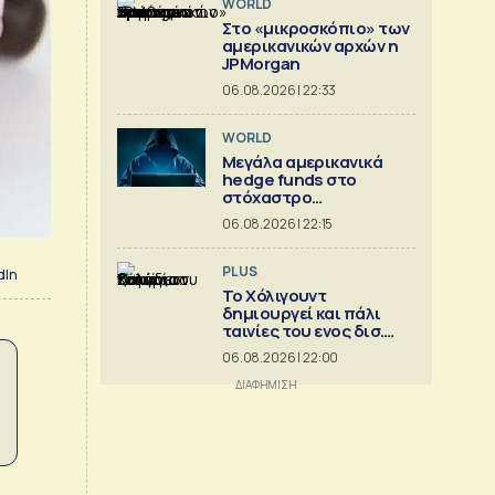
WORLD
Στο «μικροσκόπιο» των
αμερικανικών αρχών η
JPMorgan
06.08.2026 | 22:33
WORLD
Μεγάλα αμερικανικά
hedge funds στο
στόχαστρο
κυβερνοεπιθέσεων
06.08.2026 | 22:15
PLUS
dIn
Το Χόλιγουντ
δημιουργεί και πάλι
ταινίες του ενος δισ.
δολ.
06.08.2026 | 22:00