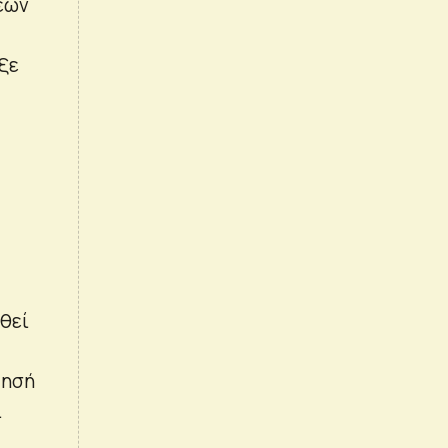
εων
ξε
θεί
τησή
.