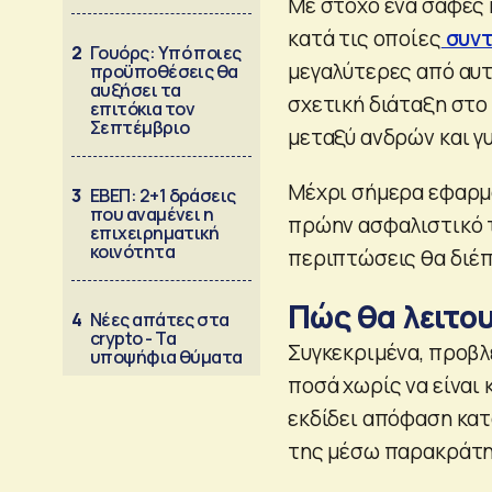
Με στόχο ένα σαφές
κατά τις οποίες
συντ
2
Γουόρς: Υπό ποιες
μεγαλύτερες από αυτ
προϋποθέσεις θα
αυξήσει τα
σχετική διάταξη στο 
επιτόκια τον
Σεπτέμβριο
μεταξύ ανδρών και γ
Μέχρι σήμερα εφαρμό
3
ΕΒΕΠ: 2+1 δράσεις
που αναμένει η
πρώην ασφαλιστικό τ
επιχειρηματική
κοινότητα
περιπτώσεις θα διέπ
Πώς θα λειτο
4
Νέες απάτες στα
crypto - Τα
Συγκεκριμένα, προβλ
υποψήφια θύματα
ποσά χωρίς να είναι 
εκδίδει απόφαση κατ
της μέσω παρακράτησ