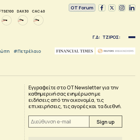
OT Forum
FTSE 100
DAX 30
CAC 40
Γ.Δ:
ΤΖΙΡΟΣ:
ρώπη
#Πετρέλαιο
Εγγραφείτε στο OT Newsletter για την
καθημερινή σας ενημέρωση με
ειδήσεις από την οικονομία, τις
επιχειρήσεις, τις αγορές και τα διεθνή.