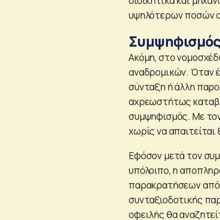
διοικητικά και μηχα
υψηλότερων ποσών α
Συμψηφισμός
Ακόμη, στο νομοσχέδ
αναδρομικών. Όταν έ
σύνταξη ή άλλη παρο
αχρεωστήτως καταβλ
συμψηφισμός. Με τον
χωρίς να απαιτείται
Εφόσον μετά τον συμ
υπόλοιπο, η αποπληρ
παρακρατήσεων από 
συνταξιοδοτικής παρ
οφειλής θα αναζητεί