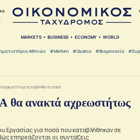
AQ
MARKETS
BUSINESS
ECONOMY
WORLD
ηματιστήριο Αθηνών
#metlen
#Qualco
#Βιομηχανία
#Ευ
κτά αχρεωστήτως καταβληθέντα ποσά
ΚΑ θα ανακτά αχρεωστήτως
ου Εργασίας για ποσά που καταβλήθηκαν σε
 Πώς επηρεάζονται οι συντάξεις