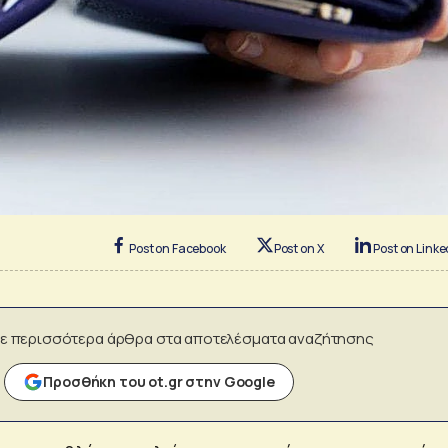
Post on Facebook
Post on X
Post on Linke
ε περισσότερα άρθρα στα αποτελέσματα αναζήτησης
Προσθήκη του ot.gr στην Google