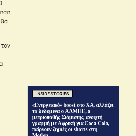
0
τηση
 θα
 τον
α
INSIDE STORIES
«Ενεργειακό» boost στο ΧΑ, αλλάζει
τα δεδομένα ο ΑΔΜΗΕ, ο
μετριοπαθής Σιάμισιης, ανοιχτή
γραμμή με Αφρική για Coca Cola,
παίρνουν ζημιές οι shorts στη
Metlen