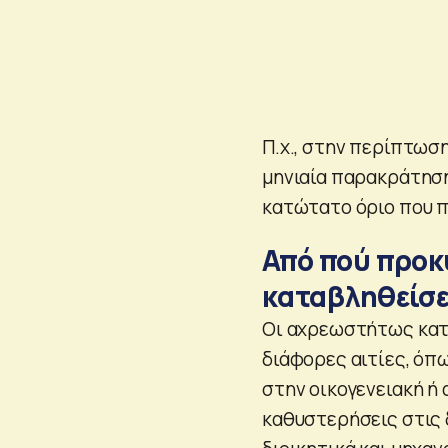
Π.χ., στην περίπτωση
μηνιαία παρακράτηση 
κατώτατο όριο που π
Από πού προ
καταβληθείσε
Οι αχρεωστήτως κατ
διάφορες αιτίες, όπ
στην οικογενειακή ή
καθυστερήσεις στις 