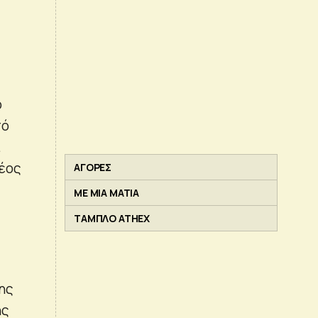
ό
πό
ι
ρέος
ΑΓΟΡΕΣ
ΜΕ ΜΙΑ ΜΑΤΙΑ
ΤΑΜΠΛΟ ATHEX
ης
ης