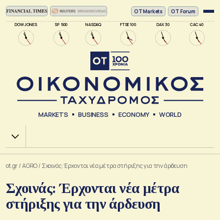
ΟΤ Markets
OT Forum
DOW JONES
SP 500
NASDAQ
FTSE 100
DAX 30
CAC 40
MARKETS
BUSINESS
ECONOMY
WORLD
Χ.Α.
ot.gr
/
AGRO
/
Σχοινάς: Έρχονται νέα μέτρα στήριξης για την άρδευση
Σχοινάς: Έρχονται νέα μέτρα
στήριξης για την άρδευση