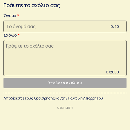
Γράψτε το σχόλιο σας
Όνομα
0 /50
Σχόλιο
0 /2000
Υποβολή σχολίου
Αποδέχεστε τους
Όροι Χρήσης
και την
Πολιτικη Απορρήτου