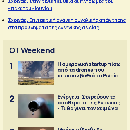
Σχοινάς: Στην τελική ευθεία οι πληρωμές του
«πακέτου» Ιουνίου
Σχοινάς: Επιτακτική ανάγκη συνολικής απάντησης
στα προβλήματα της ελληνικής αλιείας
OT Weekend
1
Η ουκρανική startup πίσω
από τα drones που
χτυπούν βαθιά τη Ρωσία
2
Ενέργεια: Στερεύουν τα
αποθέματα της Ευρώπης
- Τι θα γίνει τον χειμώνα
Μπάρκιν (Fed): Σε