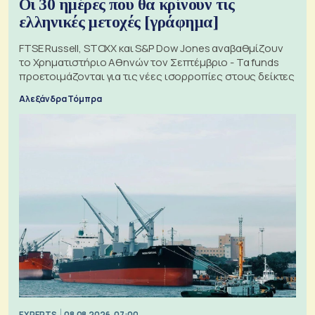
Οι 30 ημέρες που θα κρίνουν τις
ελληνικές μετοχές [γράφημα]
FTSE Russell, STOXX και S&P Dow Jones αναβαθμίζουν
το Χρηματιστήριο Αθηνών τον Σεπτέμβριο - Τα funds
προετοιμάζονται για τις νέες ισορροπίες στους δείκτες
Αλεξάνδρα Τόμπρα
EXPERTS
08.08.2026, 07:00