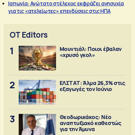
Ιαπωνία: Ανώτατο στέλεχος εκφράζει ανησυχία
για τις «ατελείωτες» επενδύσεις στις ΗΠΑ
OT Editors
1
Μουντιάλ: Ποιοι έβαλαν
«χρυσό γκολ»
2
ΕΛΣΤΑΤ: Άλμα 26,3% στις
εξαγωγές τον Ιούνιο
3
Θεοδωρικάκος: Νέο
αναπτυξιακό καθεστώς
για την Άμυνα