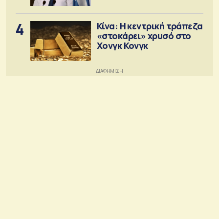
4
Κίνα: Η κεντρική τράπεζα
«στοκάρει» χρυσό στο
Χονγκ Κονγκ