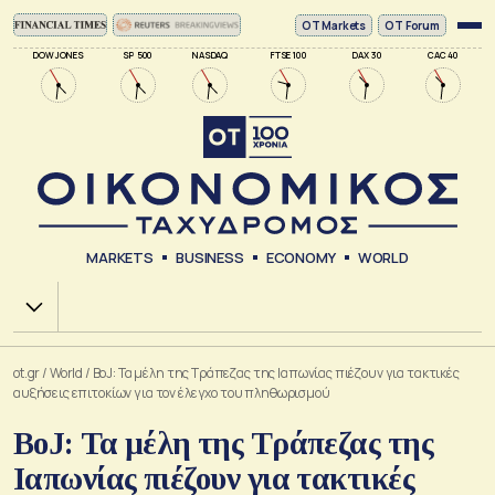
ΟΤ Markets
OT Forum
DOW JONES
SP 500
NASDAQ
FTSE 100
DAX 30
CAC 40
MARKETS
BUSINESS
ECONOMY
WORLD
Χ.Α.
ot.gr
/
World
/
BoJ: Τα μέλη της Τράπεζας της Ιαπωνίας πιέζουν για τακτικές
αυξήσεις επιτοκίων για τον έλεγχο του πληθωρισμού
BoJ: Τα μέλη της Τράπεζας της
Ιαπωνίας πιέζουν για τακτικές