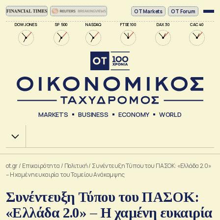
ΟΤ Markets
OT Forum
DOW JONES
SP 500
NASDAQ
FTSE 100
DAX 30
CAC 40
MARKETS
BUSINESS
ECONOMY
WORLD
Χ.Α.
ot.gr
/
Επικαιρότητα
/
Πολιτική
/
Συνέντευξη Τύπου του ΠΑΣΟΚ: «Ελλάδα 2.0»
– Η χαμένη ευκαιρία του Ταμείου Ανάκαμψης
Συνέντευξη Τύπου του ΠΑΣΟΚ:
«Ελλάδα 2.0» – Η χαμένη ευκαιρία