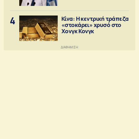
4
Κίνα: Η κεντρική τράπεζα
«στοκάρει» χρυσό στο
Χονγκ Κονγκ