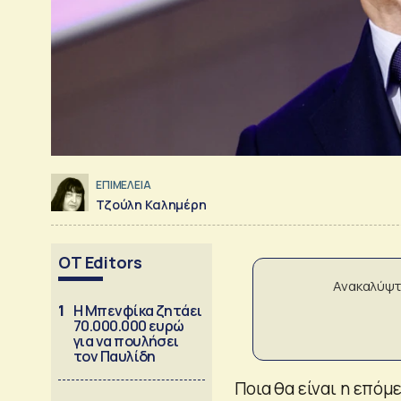
ΕΠΙΜΕΛΕΙΑ
Τζούλη Καλημέρη
OT Editors
Ανακαλύψτ
1
Η Μπενφίκα ζητάει
70.000.000 ευρώ
για να πουλήσει
τον Παυλίδη
Ποια θα είναι η επόμ