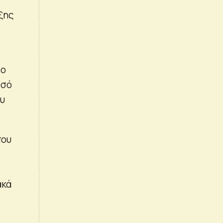
ξης
το
οσό
ου
που
ακά