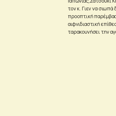
Ιαπωνίας,Σατσούκι Κα
τον κ. Γιεν να σιωπά
προοπτική παρέμβαση
αιφνιδιαστική επίθε
ταρακουνήσει την αγο