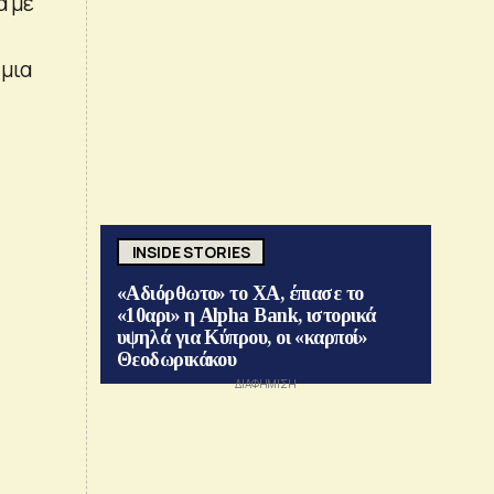
ά με
 μια
INSIDE STORIES
«Αδιόρθωτο» το ΧΑ, έπιασε το
«10αρι» η Alpha Bank, ιστορικά
υψηλά για Κύπρου, οι «καρποί»
Θεοδωρικάκου