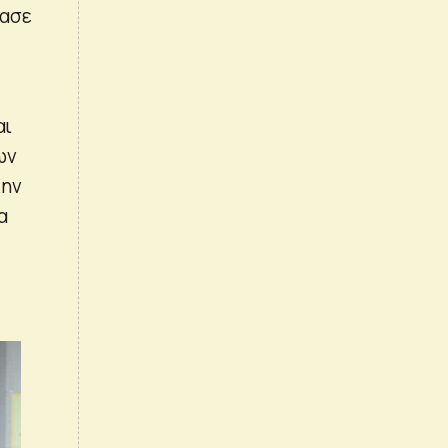
ρασε
αι
ων
την
α