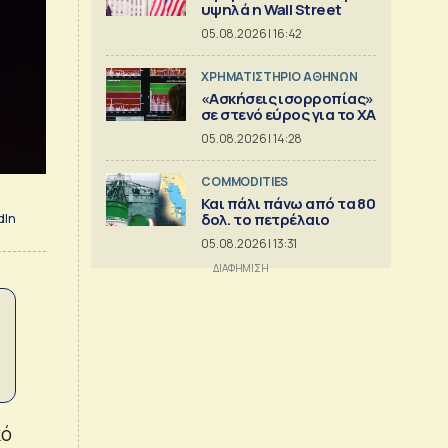
υψηλά η Wall Street
05.08.2026 | 16:42
XΡΗΜΑΤΙΣΤΗΡΙΟ ΑΘΗΝΩΝ
«Ασκήσεις ισορροπίας»
σε στενό εύρος για το ΧΑ
05.08.2026 | 14:28
COMMODITIES
Και πάλι πάνω από τα 80
δολ. το πετρέλαιο
dIn
05.08.2026 | 13:31
κό