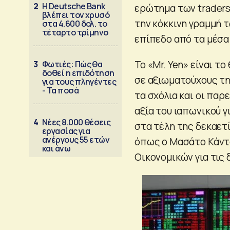
2
Η Deutsche Bank
ερώτημα των trader
βλέπει τον χρυσό
την κόκκινη γραμμή 
στα 4.600 δολ. το
τέταρτο τρίμηνο
επίπεδο από τα μέσα 
Το «Mr. Yen» είναι τ
3
Φωτιές: Πώς θα
δοθεί η επιδότηση
σε αξιωματούχους τη
για τους πληγέντες
- Τα ποσά
τα σχόλια και οι πα
αξία του ιαπωνικού γ
4
Νέες 8.000 θέσεις
στα τέλη της δεκαετί
εργασίας για
ανέργους 55 ετών
όπως ο Μασάτο Κάντα
και άνω
Οικονομικών για τις 