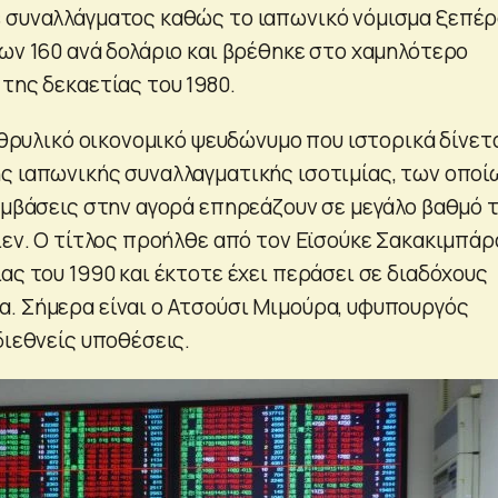
s συναλλάγματος καθώς το ιαπωνικό νόμισμα ξεπέ
των 160 ανά δολάριο και βρέθηκε στο χαμηλότερο
της δεκαετίας του 1980.
ο θρυλικό οικονομικό ψευδώνυμο που ιστορικά δίνετ
ς ιαπωνικής συναλλαγματικής ισοτιμίας, των οποί
ρεμβάσεις στην αγορά επηρεάζουν σε μεγάλο βαθμό 
ιεν. Ο τίτλος προήλθε από τον Εϊσούκε Σακακιμπάρ
ας του 1990 και έκτοτε έχει περάσει σε διαδόχους
. Σήμερα είναι ο Ατσούσι Μιμούρα, υφυπουργός
διεθνείς υποθέσεις.