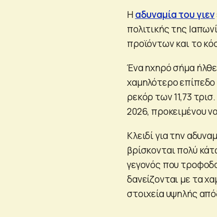
Η
αδυναμία του γιεν
πολιτικής της Ιαπων
προϊόντων και το κό
Ένα ηχηρό σήμα ήλθε
χαμηλότερο επίπεδο 
ρεκόρ των 11,73 τρισ
2026, προκειμένου να
Κλειδί για την αδυνα
βρίσκονται πολύ κάτ
γεγονός που τροφοδο
δανείζονται με τα χα
στοιχεία υψηλής από