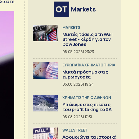
λιάστε
Markets
MARKETS
Μικτές τάσεις στη Wall
Street - Κέρδη για τον
Dow Jones
05.08.2026 | 23:23
ΕΥΡΩΠΑΪΚΑ ΧΡΗΜΑΤΙΣΤΗΡΙΑ
Μικτά πρόσημα στις
ευρωαγορές
05.08.2026 | 19:24
XΡΗΜΑΤΙΣΤΗΡΙΟ ΑΘΗΝΩΝ
Υπέκυψε στις πιέσεις
του profit taking το ΧΑ
05.08.2026 | 17:31
WALL STREET
Αφομοιώνει τα ιστορικά