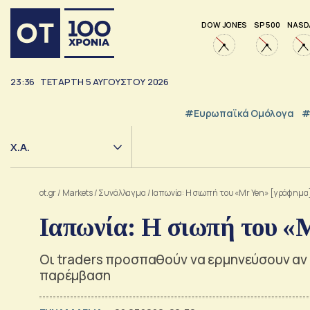
DOW JONES
SP 500
NASD
23:36
ΤΕΤΆΡΤΗ
5
ΑΥΓΟΎΣΤΟΥ
2026
#Ευρωπαϊκά Ομόλογα
#
Χ.Α.
ot.gr
/
Markets
/
Συνάλλαγμα
/
Ιαπωνία: Η σιωπή του «Mr Yen» [γράφημα
Ιαπωνία: Η σιωπή του «
Οι traders προσπαθούν να ερμηνεύσουν αν 
παρέμβαση