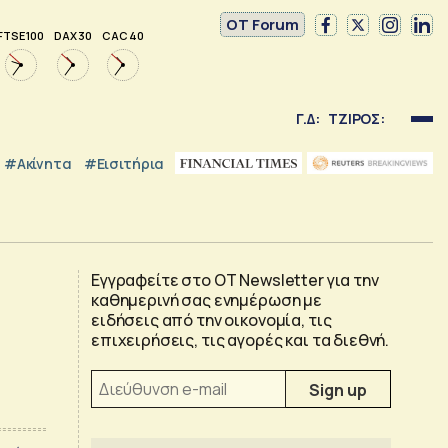
OT Forum
FTSE 100
DAX 30
CAC 40
Γ.Δ:
ΤΖΙΡΟΣ:
#Ακίνητα
#εισιτήρια
Εγγραφείτε στο OT Newsletter για την
καθημερινή σας ενημέρωση με
ειδήσεις από την οικονομία, τις
επιχειρήσεις, τις αγορές και τα διεθνή.