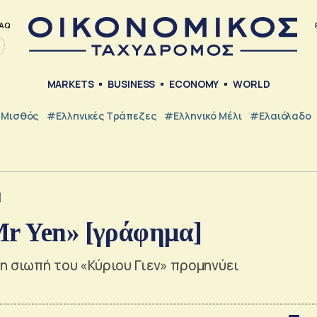
AQ
MARKETS
BUSINESS
ECONOMY
WORLD
Μισθός
#ελληνικές Τράπεζες
#Ελληνικό Μέλι
#Ελαιόλαδο
]
Mr Yen» [γράφημα]
η σιωπή του «Κύριου Γιεν» προμηνύει