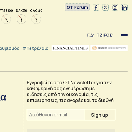
OT Forum
FTSE 100
DAX 30
CAC 40
Γ.Δ:
ΤΖΙΡΟΣ:
ουρισμός
#Πετρέλαιο
Εγγραφείτε στο OT Newsletter για την
καθημερινή σας ενημέρωση με
λα
ειδήσεις από την οικονομία, τις
επιχειρήσεις, τις αγορές και τα διεθνή.