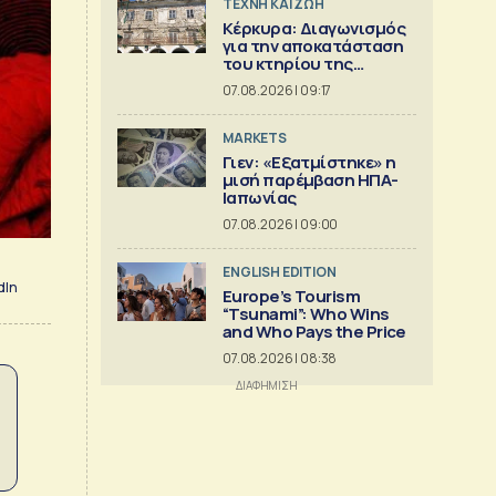
TΕΧΝΗ ΚΑΙ ΖΩΗ
Κέρκυρα: Διαγωνισμός
για την αποκατάσταση
του κτηρίου της
Πινακοθήκης Γιαλλινά
07.08.2026 | 09:17
MARKETS
Γιεν: «Εξατμίστηκε» η
μισή παρέμβαση ΗΠΑ-
Ιαπωνίας
07.08.2026 | 09:00
ENGLISH EDITION
dIn
Europe’s Tourism
“Tsunami”: Who Wins
and Who Pays the Price
07.08.2026 | 08:38