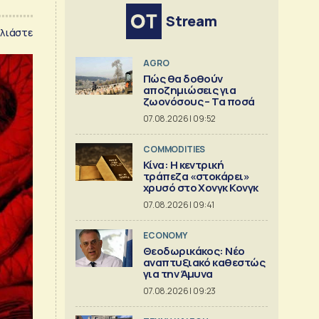
Stream
λιάστε
AGRO
Πώς θα δοθούν
αποζημιώσεις για
ζωονόσους – Τα ποσά
07.08.2026 | 09:52
COMMODITIES
Κίνα: Η κεντρική
τράπεζα «στοκάρει»
χρυσό στο Χονγκ Κονγκ
07.08.2026 | 09:41
ECONOMY
Θεοδωρικάκος: Νέο
αναπτυξιακό καθεστώς
για την Άμυνα
07.08.2026 | 09:23