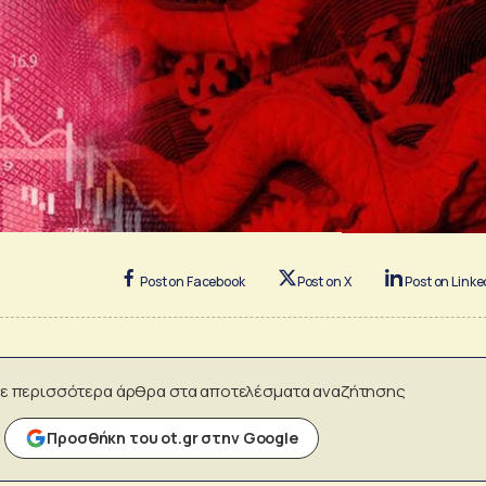
Post on Facebook
Post on X
Post on Linke
ε περισσότερα άρθρα στα αποτελέσματα αναζήτησης
Προσθήκη του ot.gr στην Google