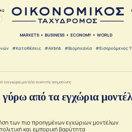
AQ
MARKETS
BUSINESS
ECONOMY
WORLD
ηνών
#Καταθέσεις
#Airbnb
#Βιομηχανία
#εισερχόμενος Τ
 από τα εγχώρια μοντέλα τεχνητής νοημοσύνης
ό γύρω από τα εγχώρια μοντέ
χρήση των πιο προηγμένων εγχώριων μοντέλων
ωπολιτική και εμπορική βαρύτητα