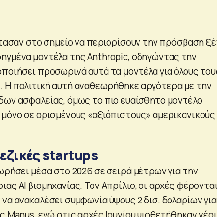
έφτασαν στο σημείο να περιορίσουν την πρόσβαση ξ
ηγμένα μοντέλα της Anthropic, οδηγώντας την
οποιήσει προσωρινά αυτά τα μοντέλα για όλους του
 Η πολιτική αυτή αναθεωρήθηκε αργότερα με την
δων ασφαλείας, όμως το πιο ευαίσθητο μοντέλο
 μόνο σε ορισμένους «αξιόπιστους» αμερικανικούς
νεζικές startups
ωρήσει μέσα στο 2026 σε σειρά μέτρων για την
ας ΑΙ βιομηχανίας. Τον Απρίλιο, οι αρχές φέρονται
να ανακαλέσει συμφωνία ύψους 2 δισ. δολαρίων για
ς Manus, ενώ στις αρχές Ιουνίου υιοθετήθηκαν νέοι