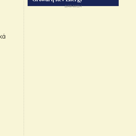
ι
ικά