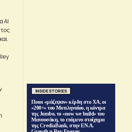
α ΑΙ
στος
και
lley
ν
INSIDE STORIES
Ποιοι «μάζεψαν» κέρδη στο ΧΑ, οι
«200+» του Μυτιληναίου, η κόντρα
της Jumbo, το «now we build» του
η
Μανουσάκη, το επόμενο στοίχημα
της CrediaBank, στην ΕΝ.Α.
Growth η Rev Energy