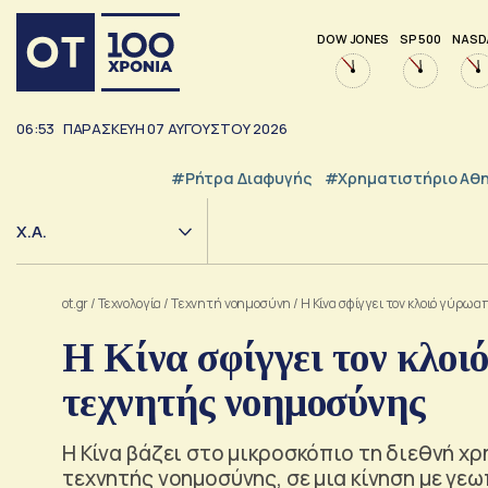
DOW JONES
SP 500
NASD
06:53
ΠΑΡΑΣΚΕΥΗ
07
ΑΥΓΟΥΣΤΟΥ
2026
#ρήτρα Διαφυγής
#Χρηματιστήριο Αθ
Χ.Α.
ot.gr
/
Τεχνολογία
/
Tεχνητή νοημοσύνη
/
Η Κίνα σφίγγει τον κλοιό γύρω
Η Κίνα σφίγγει τον κλοι
τεχνητής νοημοσύνης
Η Κίνα βάζει στο μικροσκόπιο τη διεθνή 
τεχνητής νοημοσύνης, σε μια κίνηση με γε