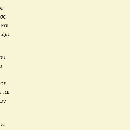
ου
 σε
 και
ίζει
ου
α
 σε
εται
λων
ις