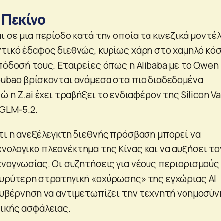
 Πεκίνο
ι σε μια περίοδο κατά την οποία τα κινεζικά μοντέλ
ντικό έδαφος διεθνώς, κυρίως χάρη στο χαμηλό κό
πόδοσή τους. Εταιρείες όπως η Alibaba με το Qwen 
oubao βρίσκονται ανάμεσα στα πιο διαδεδομένα
ώ η Z.ai έχει τραβήξει το ενδιαφέρον της Silicon Va
 GLM-5.2.
ότι η ανεξέλεγκτη διεθνής πρόσβαση μπορεί να
νολογικό πλεονέκτημα της Κίνας και να αυξήσει το
χνογνωσίας. Οι συζητήσεις για νέους περιορισμούς
ευρύτερη στρατηγική «οχύρωσης» της εγχώριας ΑΙ
 κυβέρνηση να αντιμετωπίζει την τεχνητή νοημοσύν
νικής ασφάλειας.