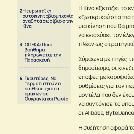
Η Κίνα εξετάζει το ε
2
Η ευρωπαϊκή
αυτοκινητοβιομηχανία
εξωτερικού στα πιο 
αναζητά σωσίβιο στην
μια κίνηση που θα μ
Κίνα
να ενισχύσει τον έλε
πλέον ως στρατηγικό
3
ΟΠΕΚΑ: Ποιο
βοήθημα
πληρώνεται την
Σύμφωνα με πηγές τι
Παρασκευή
δημοσίευμα, οι κινε
επαφές με κορυφαίες
4
Γκουτέρες: Να
τερματιστούν οι
ρυθμίσεις για τον π
επιθέσεις κατά
αμάχων σε
μοντέλα που δεν έχο
Ουκρανία και Ρωσία
να συντόνισε το υπο
οι Alibaba, ByteDance
Η συζήτηση αφορά τό