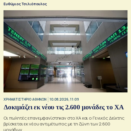
χρησιμοποιώντας την Αρκτική ως πλωτή οδό
Ευθύμιος Τσιλιόπουλος
XΡΗΜΑΤΙΣΤΗΡΙΟ ΑΘΗΝΩΝ
10.08.2026, 11:09
Δοκιμάζει εκ νέου τις 2.600 μονάδες το ΧΑ
Οι πωλητές επανεμφανίστηκαν στο ΧΑ και ο Γενικός Δείκτης
βρίσκεται εκ νέου αντιμέτωπος με τη ζώνη των 2.600
μονάδων