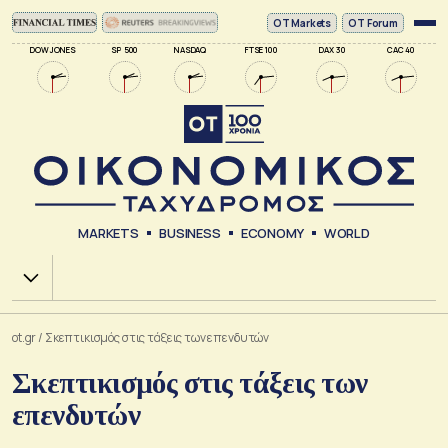
ΟΤ Markets
OT Forum
DOW JONES
SP 500
NASDAQ
FTSE 100
DAX 30
CAC 40
MARKETS
BUSINESS
ECONOMY
WORLD
Χ.Α.
ot.gr
/
Σκεπτικισμός στις τάξεις των επενδυτών
Σκεπτικισμός στις τάξεις των
επενδυτών