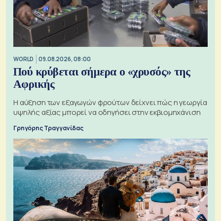
WORLD
09.08.2026, 08:00
Πού κρύβεται σήμερα ο «χρυσός» της
Αφρικής
Η αύξηση των εξαγωγών φρούτων δείχνει πώς η γεωργία
υψηλής αξίας μπορεί να οδηγήσει στην εκβιομηχάνιση
Γρηγόρης Τραγγανίδας