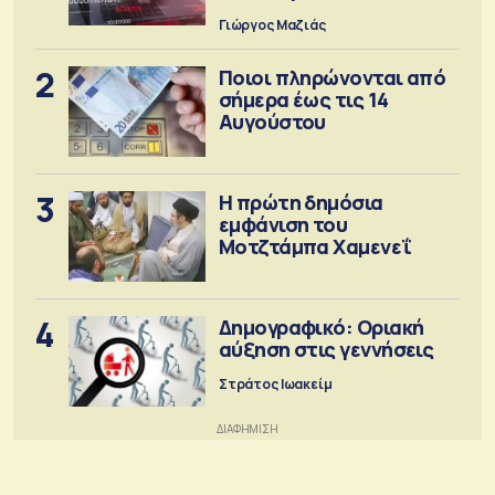
προειδοποιήσεις
Γιώργος Μαζιάς
2
Ποιοι πληρώνονται από
σήμερα έως τις 14
Αυγούστου
3
Η πρώτη δημόσια
εμφάνιση του
Μοτζτάμπα Χαμενεΐ
4
Δημογραφικό: Οριακή
αύξηση στις γεννήσεις
Στράτος Ιωακείμ