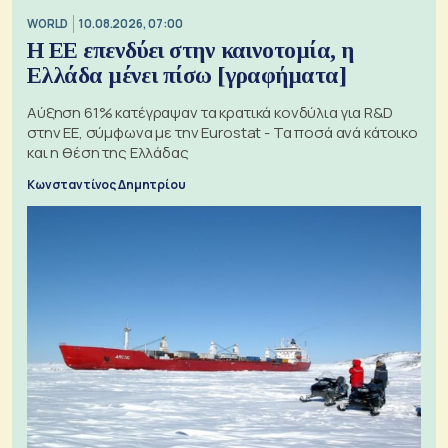
WORLD
10.08.2026, 07:00
Η ΕΕ επενδύει στην καινοτομία, η
Ελλάδα μένει πίσω [γραφήματα]
Αύξηση 61% κατέγραψαν τα κρατικά κονδύλια για R&D
στην ΕΕ, σύμφωνα με την Eurostat - Τα ποσά ανά κάτοικο
και η θέση της Ελλάδας
Κωνσταντίνος Δημητρίου