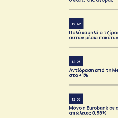
12:42
Πολύ χαμηλά ο τζίρος
αυτών μέσω πακέτω
12:26
Αντίδραση από τη Me
στο +1%
12:08
Μόνο η Eurobank σε 
απώλειες 0,58%