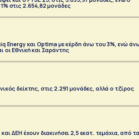
01% στις 2.654,82 μονάδες
iq Energy και Optima με κέρδη άνω του 3%, ενώ άν
ι οι Εθνική και Σαράντης
νικός δείκτης, στις 2.291 μονάδες, αλλά ο τζίρος
 και ΔΕΗ έχουν διακινήσει 2,5 εκατ. τεμάχια, από τ