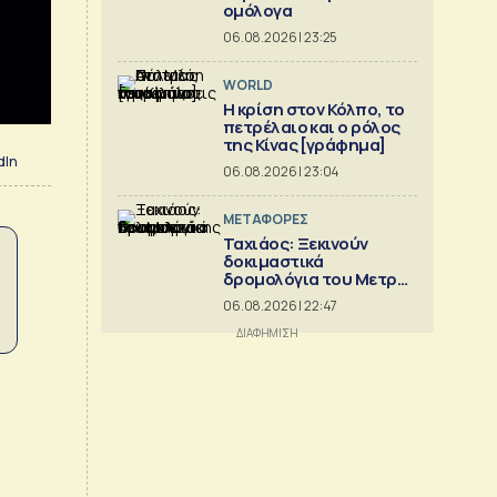
ομόλογα
06.08.2026 | 23:25
WORLD
Η κρίση στoν Κόλπο, το
πετρέλαιο και ο ρόλος
της Κίνας [γράφημα]
dIn
06.08.2026 | 23:04
ΜΕΤΑΦΟΡΕΣ
Ταχιάος: Ξεκινούν
δοκιμαστικά
δρομολόγια του Μετρό
Θεσσαλονίκης προς
06.08.2026 | 22:47
Καλαμαριά