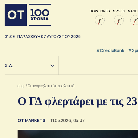
DOW JONES
SP 500
NASD
01:09
ΠΑΡΑΣΚΕΥΗ
07
ΑΥΓΟΥΣΤΟΥ
2026
#CrediaBank
#Χρ
Χ.Α.
ot.gr
/
Οι αγορές λεπτό προς λεπτό
O ΓΔ φλερτάρει με τις 2
ΟΤ MARKETS
11.05.2026, 05:37