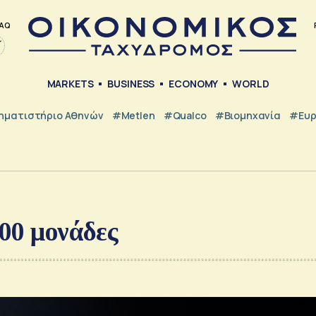
AQ
MARKETS
BUSINESS
ECONOMY
WORLD
ηματιστήριο Αθηνών
#metlen
#Qualco
#Βιομηχανία
#Ευ
300 μονάδες