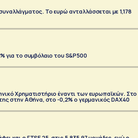
συναλλάγματος. Το ευρώ ανταλλάσσεται με 1,178
1% για το συμβόλαιο του S&P500
ηνικό Χρηματιστήριο έναντι των ευρωπαϊκών. Στο
κτης στην ΑΘήνα, στο -0,2% ο γερμανικός DAX40
ει και ο FTSE 25, στις 5.835,97 μονάδες, ενώ ο