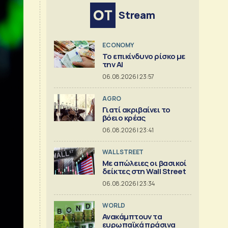
Stream
ECONOMY
Το επικίνδυνο ρίσκο με
την ΑΙ
06.08.2026 | 23:57
AGRO
Γιατί ακριβαίνει το
βόειο κρέας
06.08.2026 | 23:41
WALL STREET
Με απώλειες οι βασικοί
δείκτες στη Wall Street
06.08.2026 | 23:34
WORLD
Ανακάμπτουν τα
ευρωπαϊκά πράσινα