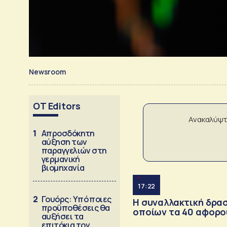
Newsroom
OT Editors
Ανακαλύψτ
1
Απροσδόκητη
αύξηση των
παραγγελιών στη
γερμανική
βιομηχανία
17:22
2
Γουόρς: Υπό ποιες
Η συναλλακτική δρασ
προϋποθέσεις θα
οποίων τα 40 αφορ
αυξήσει τα
επιτόκια τον