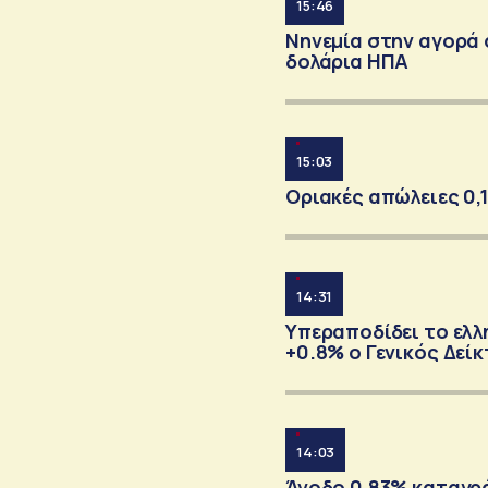
15:46
Νηνεμία στην αγορά 
δολάρια ΗΠΑ
15:03
Οριακές απώλειες 0,
14:31
Υπεραποδίδει το ελλ
+0.8% ο Γενικός Δεί
14:03
Άνοδο 0,83% καταγράφ