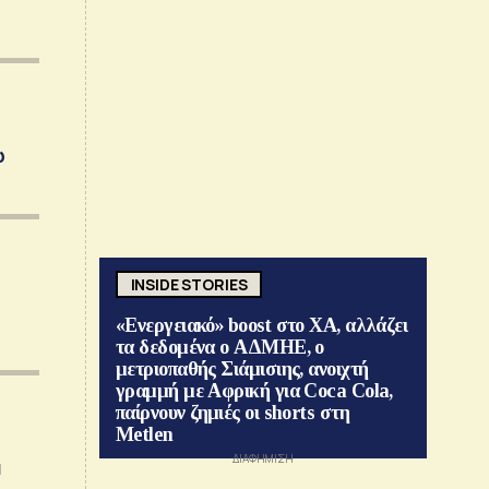
ω
INSIDE STORIES
«Ενεργειακό» boost στο ΧΑ, αλλάζει
τα δεδομένα ο ΑΔΜΗΕ, ο
μετριοπαθής Σιάμισιης, ανοιχτή
γραμμή με Αφρική για Coca Cola,
παίρνουν ζημιές οι shorts στη
Metlen
α