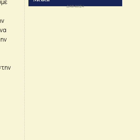
υμε
ην
 να
την
στην