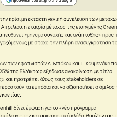
Προσθήκη του ot.gr στην Google
 την κρίσιμη έκτακτη γενική συνέλευση των μετόχω
 2 Απριλίου, η εταιρία μέτοχος της εισηγμένης Greenh
 απευθύνει «μήνυμα συνοχής και ανάπτυξης» προς 
ργαζόμενους με στόχο την πλήρη ανασυγκρότηση τ
ων των εφοπλιστών Δ. Μπάκου και Γ. Καϋμενάκη π
 25% της Ελλάκτωρ εξέδωσε ανακοίνωση με τίτλο
» και προτρέπει όλους τους stakeholders σε
περαστούν τα εμπόδια και να αξιοποιήσει ο όμιλος 
εκαετίας.
enhill δίνει έμφαση για το «νέο πρόγραμμα
ομίλου» στον κατασκευαστικό κλάδο, θυμίζοντας τ