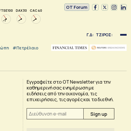
OT Forum
FTSE 100
DAX 30
CAC 40
Γ.Δ:
ΤΖΙΡΟΣ:
ρώπη
#Πετρέλαιο
Εγγραφείτε στο OT Newsletter για την
καθημερινή σας ενημέρωση με
ειδήσεις από την οικονομία, τις
επιχειρήσεις, τις αγορές και τα διεθνή.