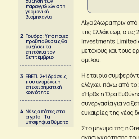
αύξηση των
παραγγελιών στη
γερμανική
βιομηχανία
Λίγα 24ωρα πριν από
της
Ελλάκτωρ
, στις
2
Γουόρς: Υπό ποιες
Investments Limited
προϋποθέσεις θα
αυξήσει τα
μετόχους και τους ε
επιτόκια τον
Σεπτέμβριο
ομίλου.
Η εταιρία συμφερόντ
3
ΕΒΕΠ: 2+1 δράσεις
που αναμένει η
ελέγχει πάνω από το
επιχειρηματική
κοινότητα
«Ήρθε η Ώρα Ευθύνης
συνεργασία για να ξε
4
Νέες απάτες στα
ευκαιρίες της νέας δ
crypto - Τα
υποψήφια θύματα
Στο μήνυμα της η Gre
ανασυγκρότησης του 