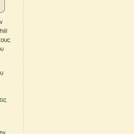
ν
ill
τους
ου
ου
τις
ην