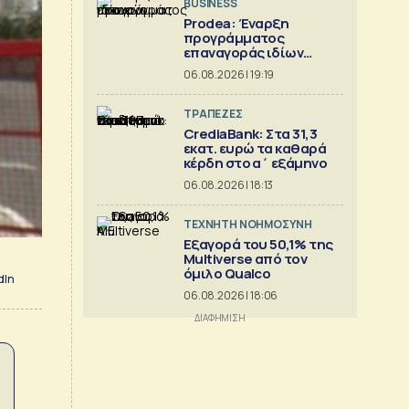
BUSINESS
Prodea: Έναρξη
προγράμματος
επαναγοράς ιδίων
μετοχών
06.08.2026 | 19:19
ΤΡΑΠΕΖΕΣ
CrediaBank: Στα 31,3
εκατ. ευρώ τα καθαρά
κέρδη στο α΄ εξάμηνο
06.08.2026 | 18:13
TΕΧΝΗΤΗ ΝΟΗΜΟΣΥΝΗ
Εξαγορά του 50,1% της
Multiverse από τον
όμιλο Qualco
dIn
06.08.2026 | 18:06