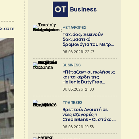
Business
ΜΕΤΑΦΟΡΕΣ
λιάστε
Ταχιάος: Ξεκινούν
δοκιμαστικά
δρομολόγια του Μετρό
Θεσσαλονίκης προς
06.08.2026 | 22:47
Καλαμαριά
BUSINESS
«Πέταξαν» οι πωλήσεις
και τα κέρδη της
Hellenic Duty Free
Shops
06.08.2026 | 21:00
ΤΡΑΠΕΖΕΣ
Βρεττού: Ανοιχτή σε
νέες εξαγορές η
CrediaBank – Οι στόχοι
για το 2026
06.08.2026 | 19:38