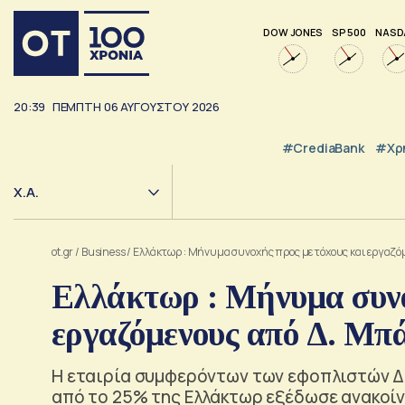
DOW JONES
SP 500
NASD
20:39
ΠΕΜΠΤΗ
06
ΑΥΓΟΥΣΤΟΥ
2026
#CrediaBank
#Χρ
Χ.Α.
ot.gr
/
Business
/
Ελλάκτωρ : Μήνυμα συνοχής προς μετόχους και εργαζόμ
Ελλάκτωρ : Μήνυμα συνο
εργαζόμενους από Δ. Μπ
Η εταιρία συμφερόντων των εφοπλιστών Δ.
από το 25% της Ελλάκτωρ εξέδωσε ανακοίν