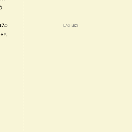
ά
ιλο
ν»,