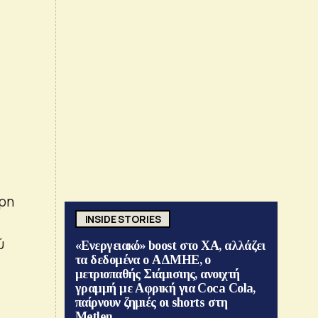
ήρη
INSIDE STORIES
ύ
«Ενεργειακό» boost στο ΧΑ, αλλάζει
τα δεδομένα ο ΑΔΜΗΕ, ο
μετριοπαθής Σιάμισιης, ανοιχτή
γραμμή με Αφρική για Coca Cola,
παίρνουν ζημιές οι shorts στη
Metlen