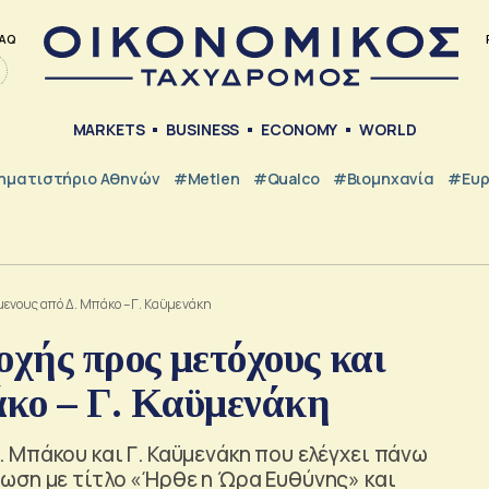
AQ
MARKETS
BUSINESS
ECONOMY
WORLD
ηματιστήριο Αθηνών
#metlen
#Qualco
#Βιομηχανία
#Ευ
ενους από Δ. Μπάκο – Γ. Καϋμενάκη
χής προς μετόχους και
άκο – Γ. Καϋμενάκη
 Μπάκου και Γ. Καϋμενάκη που ελέγχει πάνω
ωση με τίτλο «Ήρθε η Ώρα Ευθύνης» και