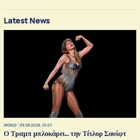
Latest News
WORLD
09.08.2026, 10:07
Ο Τραμπ μπλοκάρει... την Τέιλορ Σουίφτ