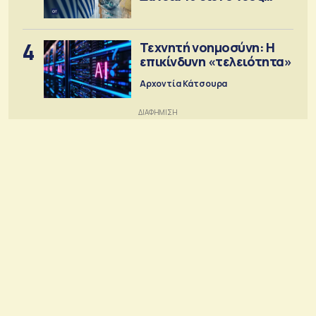
στόχος
4
Τεχνητή νοημοσύνη: Η
επικίνδυνη «τελειότητα»
Αρχοντία Κάτσουρα