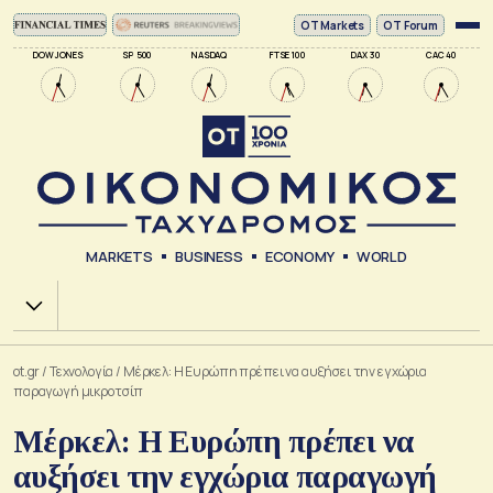
ΟΤ Markets
OT Forum
DOW JONES
SP 500
NASDAQ
FTSE 100
DAX 30
CAC 40
MARKETS
BUSINESS
ECONOMY
WORLD
Χ.Α.
ot.gr
/
Τεχνολογία
/
Μέρκελ: Η Ευρώπη πρέπει να αυξήσει την εγχώρια
παραγωγή μικροτσίπ
Μέρκελ: Η Ευρώπη πρέπει να
αυξήσει την εγχώρια παραγωγή