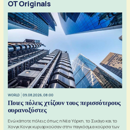
OT Originals
WORLD
09.08.2026, 08:00
Ποιες πόλεις χτίζουν τους περισσότερους
ουρανοξύστες
Ενώ κάποτε πόλεις όπως η Νέα Υόρκη, το Σικάγο και το
Χονγκ Κονγκ κυριαρχούσαν στην παγκόσμια κούρσα των