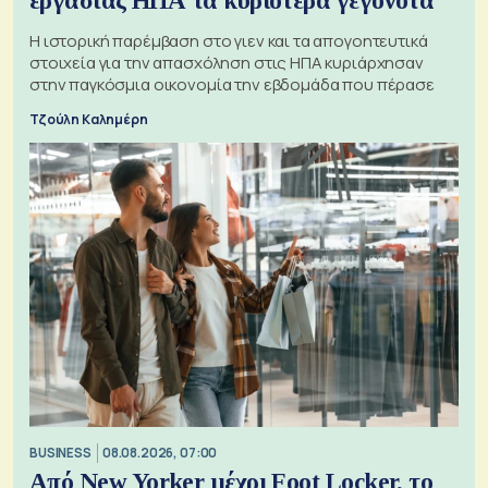
εργασίας ΗΠΑ τα κυριότερα γεγονότα
Η ιστορική παρέμβαση στο γιεν και τα απογοητευτικά
στοιχεία για την απασχόληση στις ΗΠΑ κυριάρχησαν
στην παγκόσμια οικονομία την εβδομάδα που πέρασε
Τζούλη Καλημέρη
BUSINESS
08.08.2026, 07:00
Από New Yorker μέχρι Foot Locker, το