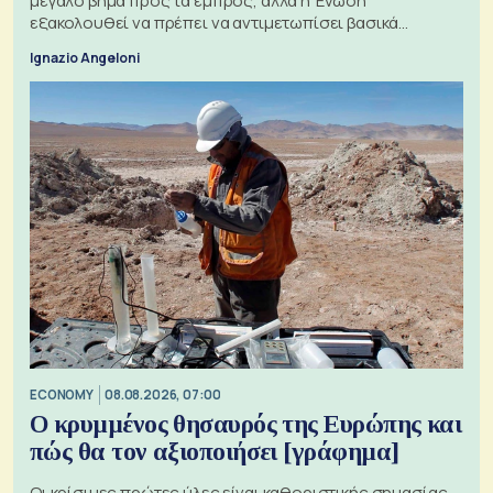
μεγάλο βήμα προς τα εμπρός, αλλά η Ένωση
εξακολουθεί να πρέπει να αντιμετωπίσει βασικά
ζητήματα, όπως οι σχέσεις με το Ηνωμένο Βασίλειο
Ignazio Angeloni
ECONOMY
08.08.2026, 07:00
Ο κρυμμένος θησαυρός της Ευρώπης και
πώς θα τον αξιοποιήσει [γράφημα]
Οι κρίσιμες πρώτες ύλες είναι καθοριστικής σημασίας