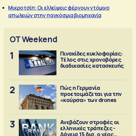
Μικροτσίπ: Oι ελλείψεις φέρνουν ντόμινο
απωλειών στην παγκόσμια βιομηχανία
OT Weekend
1
Πινακίδες κυκλοφορίας:
Τέλος στις χρονοβόρες
διαδικασίες κατασκευής
2
Πώς η Γερμανία
προετοιμάζεται για την
«κούρσα» των drones
3
Ανεβάζουν στροφές οι
ελληνικές τράπεζες -
Δάνεια 15 δισ. ο νέος