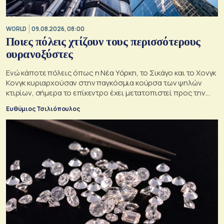
WORLD
09.08.2026, 08:00
Ποιες πόλεις χτίζουν τους περισσότερους
ουρανοξύστες
Ενώ κάποτε πόλεις όπως η Νέα Υόρκη, το Σικάγο και το Χονγκ
Κονγκ κυριαρχούσαν στην παγκόσμια κούρσα των ψηλών
κτιρίων, σήμερα το επίκεντρο έχει μετατοπιστεί προς την
Ασία
Ευθύμιος Τσιλιόπουλος