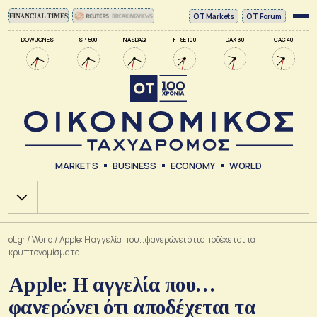
ΟΤ Markets
OT Forum
DOW JONES
SP 500
NASDAQ
FTSE 100
DAX 30
CAC 40
MARKETS
BUSINESS
ECONOMY
WORLD
Χ.Α.
ot.gr
/
World
/
Apple: Η αγγελία που… φανερώνει ότι αποδέχεται τα
κρυπτονομίσματα
Apple: Η αγγελία που…
φανερώνει ότι αποδέχεται τα