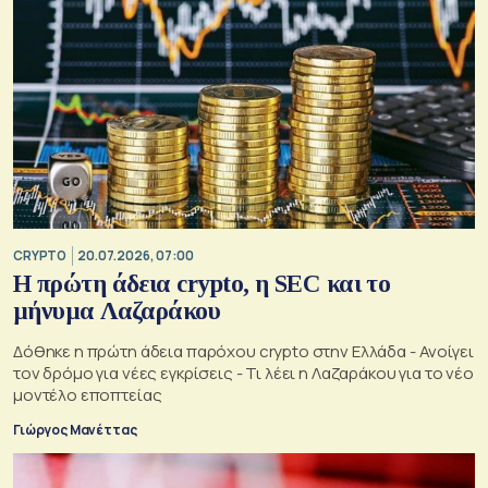
CRYPTO
20.07.2026, 07:00
Η πρώτη άδεια crypto, η SEC και το
μήνυμα Λαζαράκου
Δόθηκε η πρώτη άδεια παρόχου crypto στην Ελλάδα - Ανοίγει
τον δρόμο για νέες εγκρίσεις - Τι λέει η Λαζαράκου για το νέο
μοντέλο εποπτείας
Γιώργος Μανέττας