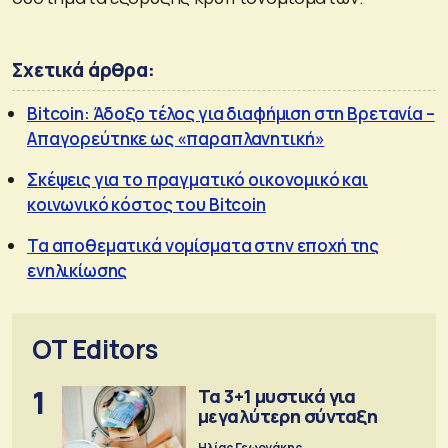
Σχετικά άρθρα:
Bitcoin: Άδοξο τέλος για διαφήμιση στη Βρετανία –
Απαγορεύτηκε ως «παραπλανητική»
Σκέψεις για το πραγματικό οικονομικό και
κοινωνικό κόστος του Bitcoin
Τα αποθεματικά νομίσματα στην εποχή της
ενηλικίωσης
OT Editors
1
Τα 3+1 μυστικά για
μεγαλύτερη σύνταξη
Ηλίας Γεωργάκης