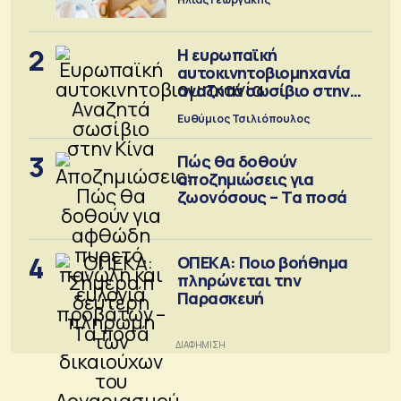
2
Η ευρωπαϊκή
αυτοκινητοβιομηχανία
αναζητά σωσίβιο στην
Κίνα
Ευθύμιος Τσιλιόπουλος
3
Πώς θα δοθούν
αποζημιώσεις για
ζωονόσους – Τα ποσά
4
ΟΠΕΚΑ: Ποιο βοήθημα
πληρώνεται την
Παρασκευή