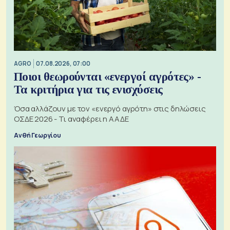
AGRO
07.08.2026, 07:00
Ποιοι θεωρούνται «ενεργοί αγρότες» -
Τα κριτήρια για τις ενισχύσεις
Όσα αλλάζουν με τον «ενεργό αγρότη» στις δηλώσεις
ΟΣΔΕ 2026 - Τι αναφέρει η ΑΑΔΕ
Ανθή Γεωργίου