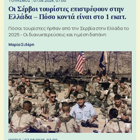
ΤΟΥΡΙΣΜΟΣ
07.08.2026, 07:00
Οι Σέρβοι τουρίστες επιστρέφουν στην
Ελλάδα – Πόσο κοντά είναι στο 1 εκατ.
Πόσοι τουρίστες ήρθαν από την Σερβία στην Ελλάδα το
2025 - Οι διανυκτερεύσεις και η μέση δαπάνη
Μαρία Σιδέρη