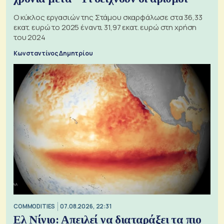
Ο κύκλος εργασιών της Στάμου σκαρφάλωσε στα 36,33
εκατ. ευρώ το 2025 έναντι 31,97 εκατ. ευρώ στη χρήση
του 2024
Κωνσταντίνος Δημητρίου
COMMODITIES
07.08.2026, 22:31
Ελ Νίνιο: Απειλεί να διαταράξει τα πιο