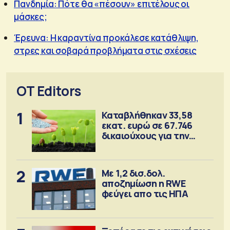
Πανδημία: Πότε θα «πέσουν» επιτέλους οι
μάσκες;
Έρευνα: Η καραντίνα προκάλεσε κατάθλιψη,
στρες και σοβαρά προβλήματα στις σχέσεις
OT Editors
1
Καταβλήθηκαν 33,58
εκατ. ευρώ σε 67.746
δικαιούχους για την
αγορά λιπασμάτων
2
Με 1,2 δισ.δολ.
αποζημίωση η RWE
φεύγει απο τις ΗΠΑ