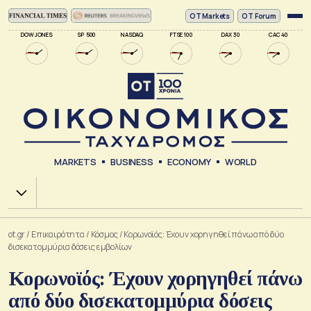
ΟΤ Markets
OT Forum
DOW JONES
SP 500
NASDAQ
FTSE 100
DAX 30
CAC 40
MARKETS
BUSINESS
ECONOMY
WORLD
Χ.Α.
ot.gr
/
Επικαιρότητα
/
Κόσμος
/
Κορωνοϊός: Έχουν χορηγηθεί πάνω από δύο
δισεκατομμύρια δόσεις εμβολίων
Κορωνοϊός: Έχουν χορηγηθεί πάνω
από δύο δισεκατομμύρια δόσεις