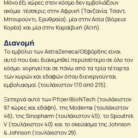
Μόνο έξι χώρες στον κόσμο δεν εμβολιάζουν
ακόμα: τέσσερις στην Αφρική (Τανζανία, Τσαντ,
Μπουρούντι, Ερυθραία), μία στην Ασία (Βόρεια
Κορέα) και μία στην Καραϊβική (Αϊτή).
Διανομή
Το εμβόλιο των AstraZeneca/Οξφόρδης είναι
αυτό που έχει διανεμηθεί περισσότερο σε όλο τον
κόσμο: χορηγείται σε πάνω από τα τρία τέταρτα
των χωρών και εδαφών όπου διενεργούνται
εμβολιασμοί (τουλάχιστον 170 από 215).
Ξεπερνά αυτό των Pfizer/BioNTech (τουλάχιστον
97 χώρες και εδάφη), της Moderna (τουλάχιστον
46), της Sinopharm (τουλάχιστον 45), το Spoutnik
V (τουλάχιστον 40) και το σκεύασμα της Johnson
& Johnson (τουλάχιστον 29).