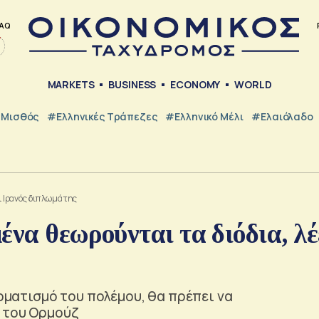
AQ
MARKETS
BUSINESS
ECONOMY
WORLD
Μισθός
#ελληνικές Τράπεζες
#Ελληνικό Μέλι
#Ελαιόλαδο
ει Ιρανός διπλωμάτης
ένα θεωρούνται τα διόδια, λέ
ερματισμό του πολέμου, θα πρέπει να
ά του Ορμούζ