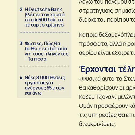
Λόγω του πολέμου στο
2
Η Deutsche Bank
στρατηγικής σημασί
βλέπει τον χρυσό
διέρχεται περίπου 
στα 4.600 δολ. το
τέταρτο τρίμηνο
Κάποια δεξαμενόπλοι
πρόσφατα, αλλά η ρο
3
Φωτιές: Πώς θα
δοθεί η επιδότηση
αερίου είναι εξαιρετ
για τους πληγέντες
- Τα ποσά
Έρχονται τέλη
4
Νέες 8.000 θέσεις
«Φυσικά αυτά τα Στεν
εργασίας για
θα καθορίσουν οι αρ
ανέργους 55 ετών
και άνω
Καζέμ Τζαλαλί μιλώντ
Ομάν προσφέρουν κάπ
τις υπηρεσίες θα επ
διευκρινίσεις.