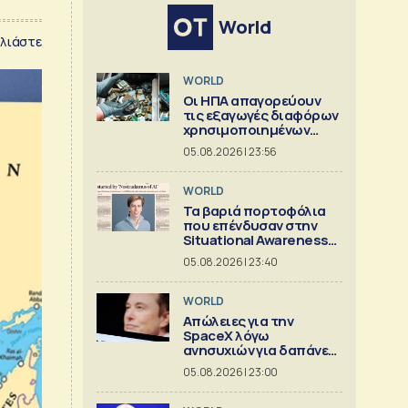
World
λιάστε
WORLD
Οι ΗΠΑ απαγορεύουν
τις εξαγωγές διαφόρων
χρησιμοποιημένων
κρίσιμων ορυκτών
05.08.2026 | 23:56
WORLD
Τα βαριά πορτοφόλια
που επένδυσαν στην
Situational Awareness
πριν καταρρεύσει
05.08.2026 | 23:40
WORLD
Απώλειες για την
SpaceX λόγω
ανησυχιών για δαπάνες
ΑΙ
05.08.2026 | 23:00