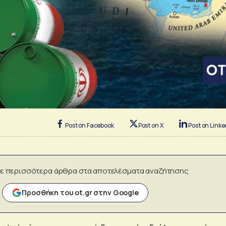
Post on Facebook
Post on X
Post on Linke
ε περισσότερα άρθρα στα αποτελέσματα αναζήτησης
Προσθήκη του ot.gr στην Google