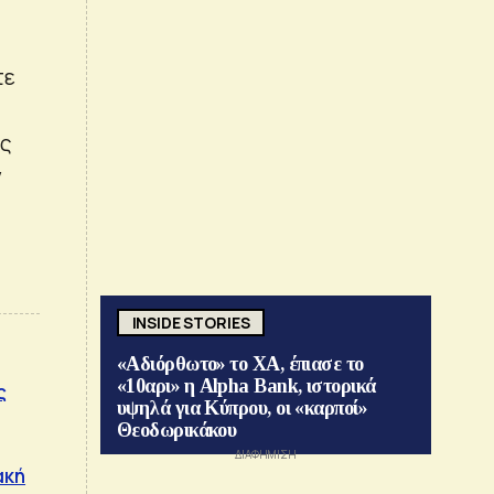
τε
ής
ν
INSIDE STORIES
«Αδιόρθωτο» το ΧΑ, έπιασε το
«10αρι» η Alpha Bank, ιστορικά
ς
υψηλά για Κύπρου, οι «καρποί»
Θεοδωρικάκου
ακή