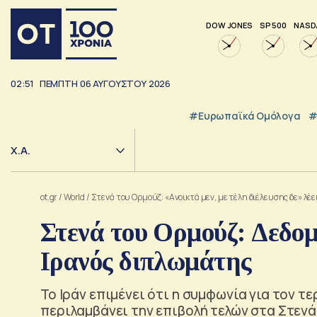
DOW JONES
SP 500
NASD
02:51
ΠΕΜΠΤΗ
06
ΑΥΓΟΥΣΤΟΥ
2026
#Ευρωπαϊκά Ομόλογα
#
Χ.Α.
ot.gr
/
World
/
Στενά του Ορμούζ: «Ανοικτά μεν, με τέλη διέλευσης δε» λέ
Στενά του Ορμούζ: Δεδομ
Ιρανός διπλωμάτης
Το Ιράν επιμένει ότι η συμφωνία για τον τ
περιλαμβάνει την επιβολή τελών στα Στεν