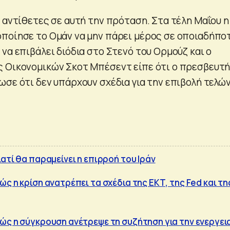
 αντίθετες σε αυτή την πρόταση. Στα τέλη Μαΐου η
ποίησε το Ομάν να μην πάρει μέρος σε οποιαδήπο
να επιβάλει διόδια στο Στενό του Ορμούζ και ο
 Οικονομικών Σκοτ Μπέσεντ είπε ότι ο πρεσβευτ
ωσε ότι δεν υπάρχουν σχέδια για την επιβολή τελώ
ατί θα παραμείνει η επιρροή του Ιράν
ς η κρίση ανατρέπει τα σχέδια της ΕΚΤ, της Fed και τη
ώς η σύγκρουση ανέτρεψε τη συζήτηση για την ενεργει