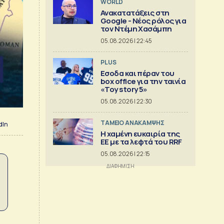
WORLD
Ανακατατάξεις στη
Google - Νέος ρόλος για
τον Ντέμη Χασάμπη
05.08.2026 | 22:45
PLUS
Εσοδα και πέραν του
box office για την ταινία
«Toy story 5»
05.08.2026 | 22:30
ΤΑΜΕΙΟ ΑΝΑΚΑΜΨΗΣ
dIn
Η χαμένη ευκαιρία της
ΕΕ με τα λεφτά του RRF
05.08.2026 | 22:15