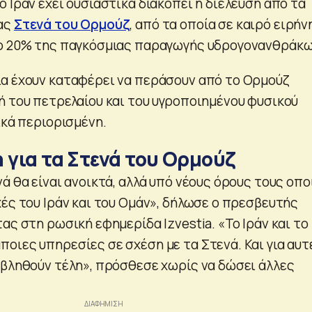
 Ιράν έχει ουσιαστικά διακοπεί η διέλευση από τα
ας
Στενά του Ορμούζ
, από τα οποία σε καιρό ειρήν
το 20% της παγκόσμιας παραγωγής υδρογονανθράκω
α έχουν καταφέρει να περάσουν από το Ορμούζ
ή του πετρελαίου και του υγροποιημένου φυσικού
ικά περιορισμένη.
 για τα Στενά του Ορμούζ
ά θα είναι ανοικτά, αλλά υπό νέους όρους τους οπο
χές του Ιράν και του Ομάν», δήλωσε ο πρεσβευτής
ας στη ρωσική εφημερίδα Izvestia. «Το Ιράν και το
οιες υπηρεσίες σε σχέση με τα Στενά. Και για αυτ
ιβληθούν τέλη», πρόσθεσε χωρίς να δώσει άλλες