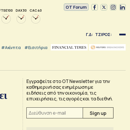
OT Forum
FTSE 100
DAX 30
CAC 40
Γ.Δ:
ΤΖΙΡΟΣ:
#Ακίνητα
#εισιτήρια
Εγγραφείτε στο OT Newsletter για την
καθημερινή σας ενημέρωση με
ει
ειδήσεις από την οικονομία, τις
επιχειρήσεις, τις αγορές και τα διεθνή.