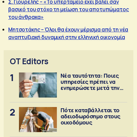
Σ. Γιουρέλης – «Το υπερταμείο έχει βάλει σαν
βασικό του στόχο τη μείωση του αποτυπώματος
του άνθρακα»
Μητσοτάκης – Όλοι θα έχουν μέρισμα από τη νέα
αναπτυξιακή δυναμική στην ελληνική οικονομία
OT Editors
1
Νέα ταυτότητα: Ποιες
υπηρεσίες πρέπει να
ενημερώσετε μετά την
έκδοση
2
Πότε καταβάλλεται το
αδειοδωρόσημο στους
οικοδόμους