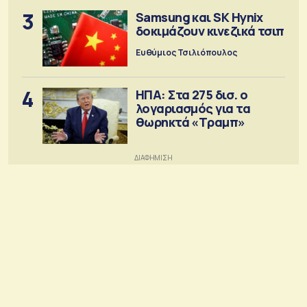
3
Samsung και SK Hynix
δοκιμάζουν κινεζικά τσιπ
Ευθύμιος Τσιλιόπουλος
4
ΗΠΑ: Στα 275 δισ. ο
λογαριασμός για τα
θωρηκτά «Τραμπ»