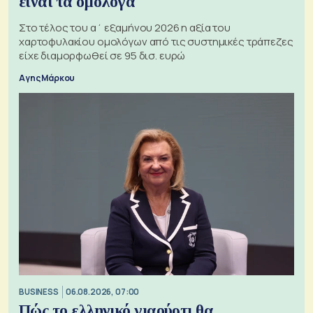
είναι τα ομόλογα
Στο τέλος του α΄ εξαμήνου 2026 η αξία του
χαρτοφυλακίου ομολόγων από τις συστημικές τράπεζες
είχε διαμορφωθεί σε 95 δισ. ευρώ
Αγης Μάρκου
BUSINESS
06.08.2026, 07:00
Πώς το ελληνικό γιαούρτι θα