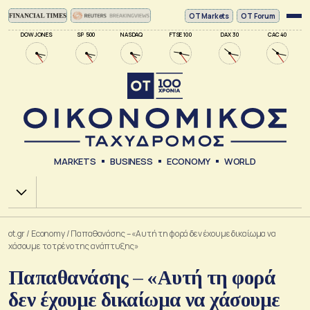
ΟΤ Markets
OT Forum
DOW JONES
SP 500
NASDAQ
FTSE 100
DAX 30
CAC 40
MARKETS
BUSINESS
ECONOMY
WORLD
Χ.Α.
ot.gr
/
Economy
/
Παπαθανάσης – «Αυτή τη φορά δεν έχουμε δικαίωμα να
χάσουμε το τρένο της ανάπτυξης»
Παπαθανάσης – «Αυτή τη φορά
δεν έχουμε δικαίωμα να χάσουμε